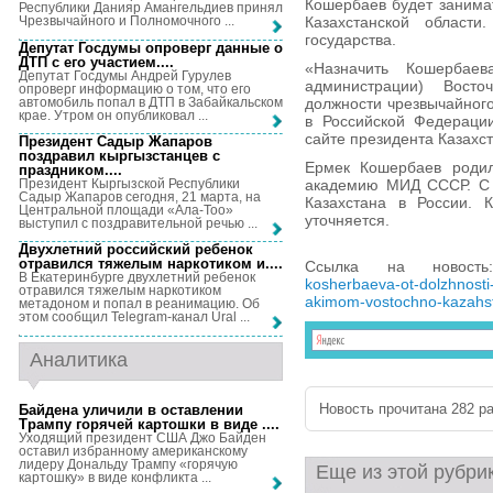
Кошербаев будет занима
Республики Данияр Амангельдиев принял
Казахстанской област
Чрезвычайного и Полномочного ...
государства.
Депутат Госдумы опроверг данные о
ДТП с его участием...
.
«Назначить Кошербае
Депутат Госдумы Андрей Гурулев
администрации) Восточ
опроверг информацию о том, что его
автомобиль попал в ДТП в Забайкальском
должности чрезвычайного
крае. Утром он опубликовал ...
в Российской Федерации
сайте президента Казахст
Президент Садыр Жапаров
поздравил кыргызстанцев с
Ермек Кошербаев родил
праздником...
.
Президент Кыргызской Республики
академию МИД СССР. С 
Садыр Жапаров сегодня, 21 марта, на
Казахстана в России. 
Центральной площади «Ала-Тоо»
уточняется.
выступил с поздравительной речью ...
Двухлетний российский ребенок
отравился тяжелым наркотиком и...
.
Ссылка на новос
В Екатеринбурге двухлетний ребенок
kosherbaeva-ot-dolzhnosti-
отравился тяжелым наркотиком
akimom-vostochno-kazahsta
метадоном и попал в реанимацию. Об
этом сообщил Telegram-канал Ural ...
Аналитика
Новость прочитана 282 ра
Байдена уличили в оставлении
Трампу горячей картошки в виде ...
.
Уходящий президент США Джо Байден
оставил избранному американскому
лидеру Дональду Трампу «горячую
Еще из этой рубри
картошку» в виде конфликта ...