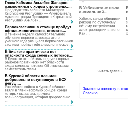
Глава Кабмина Акылбек Жапаров
ознакомился с ходом строительс...
.
В Узбекистане из-за
Председатель Кабинета Министров
аномальной...
Кыргызской Республики — Руководитель
Администрации Президента Кыргызской
Узбекистанцы обновили
Республики Акылбек ...
рекорд по суточному
з
объему потребления
г
Первоклассники в столице пройдут
электроэнергии в июне.
офтальмологическое, стомато...
.
Как ...
х
В течение недели самостоятельного
обучения первого семестра этого
учебного года учащиеся первоклассников
столицы пройдут офтальмологическое, ...
В Бишкеке практически нет
опасности схода селевых потоков...
.
В Бишкеке относительно других горных
районов практически нет опасности
схода селевых потоков. Об этом сказал
заместитель главы ...
Читать далее »
В Курской области пленили
добровольно вступившую в ВСУ
девуш...
.
Российские войска в Курской области
Заметили опечатку в текс
взяли в плен несколько бойцов, среди
Спасибо!
которых оказалась девушка-
военнослужащая, которая добровольно
...