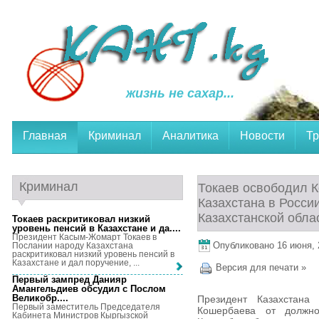
жизнь не сахар...
Главная
Криминал
Аналитика
Новости
Тр
Криминал
Токаев освободил 
Казахстана в Росси
Казахстанской обла
Токаев раскритиковал низкий
уровень пенсий в Казахстане и да...
.
Президент Касым-Жомарт Токаев в
Опубликовано 16 июня, 2
Послании народу Казахстана
раскритиковал низкий уровень пенсий в
Казахстане и дал поручение, ...
Версия для печати »
Первый зампред Данияр
Амангельдиев обсудил с Послом
Великобр...
.
Президент Казахстана
Первый заместитель Председателя
Кошербаева от должно
Кабинета Министров Кыргызской