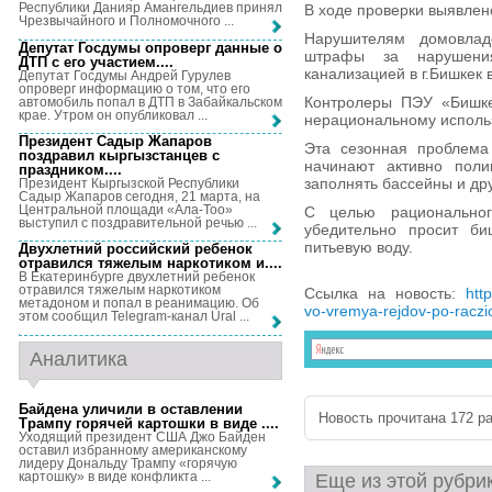
Республики Данияр Амангельдиев принял
В ходе проверки выявлен
Чрезвычайного и Полномочного ...
Нарушителям домовла
Депутат Госдумы опроверг данные о
штрафы за нарушени
ДТП с его участием...
.
канализацией в г.Бишкек 
Депутат Госдумы Андрей Гурулев
опроверг информацию о том, что его
Контролеры ПЭУ «Бишке
автомобиль попал в ДТП в Забайкальском
крае. Утром он опубликовал ...
нерациональному исполь
Президент Садыр Жапаров
Эта сезонная проблема 
поздравил кыргызстанцев с
начинают активно поли
праздником...
.
заполнять бассейны и дру
Президент Кыргызской Республики
Садыр Жапаров сегодня, 21 марта, на
Центральной площади «Ала-Тоо»
С целью рациональног
выступил с поздравительной речью ...
убедительно просит би
питьевую воду.
Двухлетний российский ребенок
отравился тяжелым наркотиком и...
.
В Екатеринбурге двухлетний ребенок
отравился тяжелым наркотиком
Ссылка на новость:
htt
метадоном и попал в реанимацию. Об
vo-vremya-rejdov-po-raczi
этом сообщил Telegram-канал Ural ...
Аналитика
Байдена уличили в оставлении
Новость прочитана 172 ра
Трампу горячей картошки в виде ...
.
Уходящий президент США Джо Байден
оставил избранному американскому
лидеру Дональду Трампу «горячую
картошку» в виде конфликта ...
Еще из этой рубри