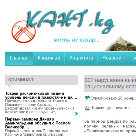
жизнь не сахар...
Главная
Криминал
Аналитика
Новости
Тр
Криминал
302 нарушения выя
рациональному исп
Токаев раскритиковал низкий
уровень пенсий в Казахстане и да...
.
Опубликовано 16 июня, 2
Президент Касым-Жомарт Токаев в
Послании народу Казахстана
Версия для печати »
раскритиковал низкий уровень пенсий в
Казахстане и дал поручение, ...
Первый зампред Данияр
За период рейдов по ра
Амангельдиев обсудил с Послом
поливу зелёных наса
Великобр...
.
«Бишкекводоканал» пров
Первый заместитель Председателя
Кабинета Министров Кыргызской