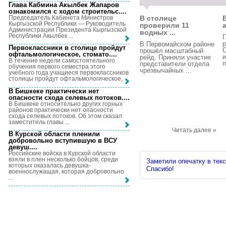
Глава Кабмина Акылбек Жапаров
ознакомился с ходом строительс...
.
Председатель Кабинета Министров
В столице
Кыргызской Республики — Руководитель
проверили 11
Администрации Президента Кыргызской
водных ...
Республики Акылбек ...
Г
р
В Первомайском районе
Первоклассники в столице пройдут
С
прошёл масштабный
офтальмологическое, стомато...
.
и
рейд. Приняли участие
В течение недели самостоятельного
п
представители отдела
обучения первого семестра этого
чрезвычайных ...
учебного года учащиеся первоклассников
столицы пройдут офтальмологическое, ...
В Бишкеке практически нет
опасности схода селевых потоков...
.
В Бишкеке относительно других горных
районов практически нет опасности
схода селевых потоков. Об этом сказал
заместитель главы ...
Читать далее »
В Курской области пленили
добровольно вступившую в ВСУ
девуш...
.
Российские войска в Курской области
взяли в плен несколько бойцов, среди
Заметили опечатку в текс
которых оказалась девушка-
Спасибо!
военнослужащая, которая добровольно
...