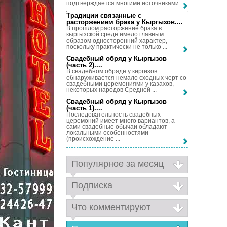
подтверждается многими источниками. ...
Традиции связанные с
расторжением брака у Кыргызов...
.
В прошлом расторжение брака в
кыргызской среде имело главным
образом односторонний характер,
поскольку практически не только ...
Свадебный обряд у Кыргызов
(часть 2)...
.
В свадебном обряде у киргизов
обнаруживается немало сходных черт со
свадебными церемониями у казахов,
некоторых народов Средней ...
Свадебный обряд у Кыргызов
(часть 1)...
.
Последовательность свадебных
церемоний имеет много вариантов, а
сами свадебные обычаи обладают
локальными особенностями
(происхождение ...
Популярное за месяц
Подписка
Что комментируют