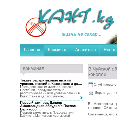
жизнь не сахар...
Главная
Криминал
Аналитика
Новос
Криминал
В Чуйской о
конопли
Токаев раскритиковал низкий
уровень пенсий в Казахстане и да...
.
Опубликовано 1
Президент Касым-Жомарт Токаев в
Послании народу Казахстана
Версия для п
раскритиковал низкий уровень пенсий в
Казахстане и дал поручение, ...
Первый зампред Данияр
В Московском р
Амангельдиев обсудил с Послом
коноплю. Об этом
Великобр...
.
Первый заместитель Председателя
Отмечается, что 
Кабинета Министров Кыргызской