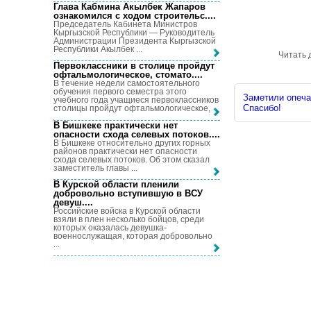
Глава Кабмина Акылбек Жапаров
ознакомился с ходом строительс...
.
Председатель Кабинета Министров
Кыргызской Республики — Руководитель
Администрации Президента Кыргызской
Республики Акылбек ...
Читать 
Первоклассники в столице пройдут
офтальмологическое, стомато...
.
В течение недели самостоятельного
обучения первого семестра этого
Заметили опечат
учебного года учащиеся первоклассников
Спасибо!
столицы пройдут офтальмологическое, ...
В Бишкеке практически нет
опасности схода селевых потоков...
.
В Бишкеке относительно других горных
районов практически нет опасности
схода селевых потоков. Об этом сказал
заместитель главы ...
В Курской области пленили
добровольно вступившую в ВСУ
девуш...
.
Российские войска в Курской области
взяли в плен несколько бойцов, среди
которых оказалась девушка-
военнослужащая, которая добровольно
...