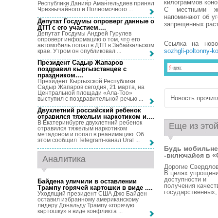
килограммов коно
Республики Данияр Амангельдиев принял
С местными жи
Чрезвычайного и Полномочного ...
напоминают об уг
Депутат Госдумы опроверг данные о
запрещенных раст
ДТП с его участием...
.
Депутат Госдумы Андрей Гурулев
опроверг информацию о том, что его
Ссылка на нов
автомобиль попал в ДТП в Забайкальском
sozhgli-poltonny-ko
крае. Утром он опубликовал ...
Президент Садыр Жапаров
поздравил кыргызстанцев с
праздником...
.
Президент Кыргызской Республики
Садыр Жапаров сегодня, 21 марта, на
Центральной площади «Ала-Тоо»
Новость прочита
выступил с поздравительной речью ...
Двухлетний российский ребенок
отравился тяжелым наркотиком и...
.
В Екатеринбурге двухлетний ребенок
Еще из этой
отравился тяжелым наркотиком
метадоном и попал в реанимацию. Об
этом сообщил Telegram-канал Ural ...
Будь мобильне
-включайся в «С
Аналитика
Дорогие Свердлов
В целях упрощен
доступности и
Байдена уличили в оставлении
получения качест
Трампу горячей картошки в виде ...
.
государственных, 
Уходящий президент США Джо Байден
оставил избранному американскому
лидеру Дональду Трампу «горячую
картошку» в виде конфликта ...