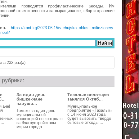
пли.
телями проводятся профилактические беседы. Им
оловной ответственности за выращивание, сбор и хранение
ений.
ость:
https://kant.kg/2023-06-15/v-chujskoj-oblasti-miliczionery-
nopli/
на 232 раз(a).
 рубрики:
е
За один день
Тазалык вплотную
...
бишкекчане
занялся Октяб...
наруши...
чане!
Муниципальное
ия
предприятие «Тазалык»
Только за один день
с 14 июня 2023 года
муниципальной
венных
будет вывозить твердо
инспекцией по контролю
...
бытовые отходы ...
за благоустройством
мэрии города ...