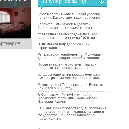
Популярное за год
Токаев раскритиковал низкий уровень
пенсий в Казахстане и дал поручение
Казахстанкам начали выдавать
бесплатные противозачаточные
Утвержден размер среднемесячной
зарплаты по регионам на 2026 год
артнеров
В Шымкенте наградили лучших
строителей
Регистрация телефонов по IMEI-кодам
доверена государственной компании
После внедрения системы «Базар»
проверки на рынках отменены
Когда выгодно активировать бонусы в
1Win: стратегия максимальной отдачи
Ремонт улицы Профсоюзная в Бишкеке
начнется в 2026 году
В Кыргызскую Республику прибыл
Президент Республики Таджикистан
Эмомали Рахмон
Кабинет Министров утвердил Положение
о государственном пожарном надзоре и
государственной противопожарной
профилактике