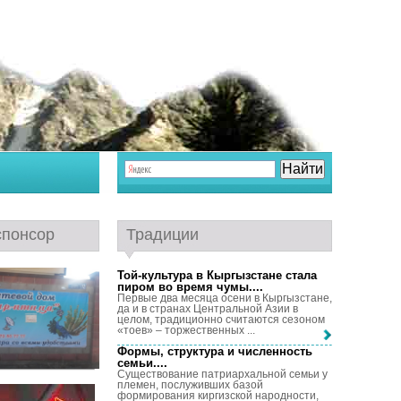
спонсор
Традиции
Той-культура в Кыргызстане стала
пиром во время чумы...
.
Первые два месяца осени в Кыргызстане,
да и в странах Центральной Азии в
целом, традиционно считаются сезоном
«тоев» – торжественных ...
Формы, структура и численность
семьи...
.
Существование патриархальной семьи у
племен, послуживших базой
формирования киргизской народности,