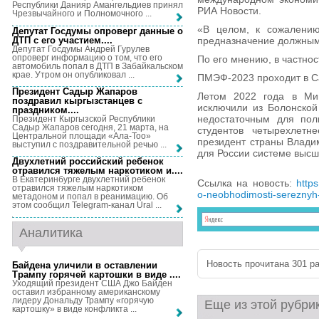
Республики Данияр Амангельдиев принял
РИА Новости.
Чрезвычайного и Полномочного ...
«В целом, к сожалению
Депутат Госдумы опроверг данные о
ДТП с его участием...
.
предназначение должным
Депутат Госдумы Андрей Гурулев
опроверг информацию о том, что его
По его мнению, в частнос
автомобиль попал в ДТП в Забайкальском
крае. Утром он опубликовал ...
ПМЭФ-2023 проходит в Са
Президент Садыр Жапаров
Летом 2022 года в Мин
поздравил кыргызстанцев с
исключили из Болонской
праздником...
.
недостаточным для пол
Президент Кыргызской Республики
Садыр Жапаров сегодня, 21 марта, на
студентов четырехлетн
Центральной площади «Ала-Тоо»
президент страны Влади
выступил с поздравительной речью ...
для России системе высш
Двухлетний российский ребенок
отравился тяжелым наркотиком и...
.
В Екатеринбурге двухлетний ребенок
Ссылка на новость:
http
отравился тяжелым наркотиком
o-neobhodimosti-sereznyh-
метадоном и попал в реанимацию. Об
этом сообщил Telegram-канал Ural ...
Аналитика
Новость прочитана 301 ра
Байдена уличили в оставлении
Трампу горячей картошки в виде ...
.
Уходящий президент США Джо Байден
оставил избранному американскому
лидеру Дональду Трампу «горячую
Еще из этой рубри
картошку» в виде конфликта ...