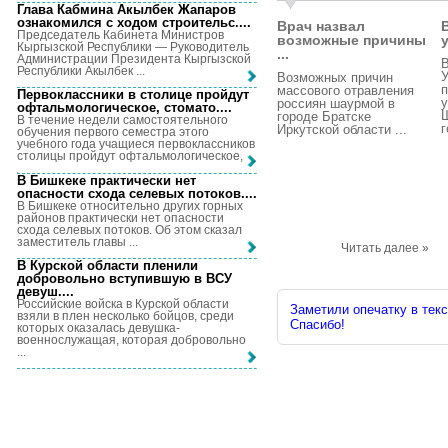
Глава Кабмина Акылбек Жапаров
ознакомился с ходом строительс...
.
Врач назвал
Председатель Кабинета Министров
возможные причины
Кыргызской Республики — Руководитель
...
Администрации Президента Кыргызской
Республики Акылбек ...
У
Возможных причин
массового отравления
Первоклассники в столице пройдут
у
россиян шаурмой в
офтальмологическое, стомато...
.
городе Братске
В течение недели самостоятельного
г
Иркутской области ...
обучения первого семестра этого
учебного года учащиеся первоклассников
столицы пройдут офтальмологическое, ...
В Бишкеке практически нет
опасности схода селевых потоков...
.
В Бишкеке относительно других горных
районов практически нет опасности
схода селевых потоков. Об этом сказал
заместитель главы ...
Читать далее »
В Курской области пленили
добровольно вступившую в ВСУ
девуш...
.
Российские войска в Курской области
Заметили опечатку в текс
взяли в плен несколько бойцов, среди
Спасибо!
которых оказалась девушка-
военнослужащая, которая добровольно
...