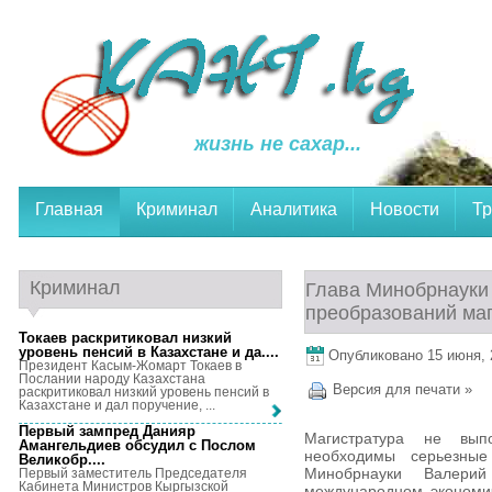
жизнь не сахар...
Главная
Криминал
Аналитика
Новости
Тр
Криминал
Глава Минобрнауки 
преобразований ма
Токаев раскритиковал низкий
уровень пенсий в Казахстане и да...
.
Опубликовано 15 июня, 2
Президент Касым-Жомарт Токаев в
Послании народу Казахстана
Версия для печати »
раскритиковал низкий уровень пенсий в
Казахстане и дал поручение, ...
Первый зампред Данияр
Магистратура не вып
Амангельдиев обсудил с Послом
необходимы серьезные
Великобр...
.
Минобрнауки Валерий
Первый заместитель Председателя
Кабинета Министров Кыргызской
международном экономи