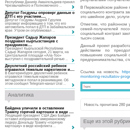
Республики Данияр Амангельдиев принял
Чрезвычайного и Полномочного ...
В Первомайском районе п
социального контракта з
Депутат Госдумы опроверг данные о
ДТП с его участием...
.
это швейное дело, услуги 
Депутат Госдумы Андрей Гурулев
опроверг информацию о том, что его
Отметим, что районном у
автомобиль попал в ДТП в Забайкальском
семей-получателей посо
крае. Утром он опубликовал ...
социальный контракт зак
Президент Садыр Жапаров
тысяч сомов.
поздравил кыргызстанцев с
праздником...
.
Данный проект разработ
Президент Кыргызской Республики
действиям по преодо
Садыр Жапаров сегодня, 21 марта, на
повышение социальной о
Центральной площади «Ала-Тоо»
выступил с поздравительной речью ...
предпринимательства, ст
Двухлетний российский ребенок
отравился тяжелым наркотиком и...
.
Ссылка на новость:
http
В Екатеринбурге двухлетний ребенок
monitoring-rezultatov-prog
отравился тяжелым наркотиком
метадоном и попал в реанимацию. Об
этом сообщил Telegram-канал Ural ...
Аналитика
Новость прочитана 280 ра
Байдена уличили в оставлении
Трампу горячей картошки в виде ...
.
Уходящий президент США Джо Байден
оставил избранному американскому
Еще из этой рубри
лидеру Дональду Трампу «горячую
картошку» в виде конфликта ...