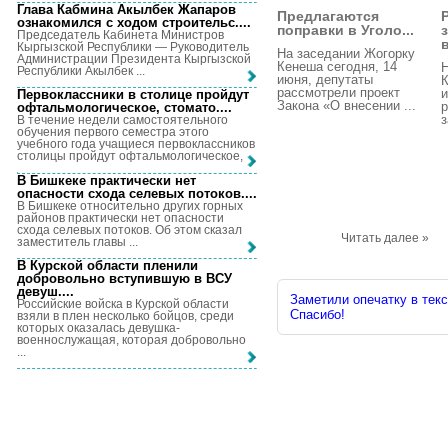
Глава Кабмина Акылбек Жапаров
Предлагаются
ознакомился с ходом строительс...
.
поправки в Уголо...
Председатель Кабинета Министров
в
Кыргызской Республики — Руководитель
На заседании Жогорку
Администрации Президента Кыргызской
Кенеша сегодня, 14
Н
Республики Акылбек ...
июня, депутаты
К
рассмотрели проект
и
Первоклассники в столице пройдут
Закона «О внесении ...
р
офтальмологическое, стомато...
.
з
В течение недели самостоятельного
обучения первого семестра этого
учебного года учащиеся первоклассников
столицы пройдут офтальмологическое, ...
В Бишкеке практически нет
опасности схода селевых потоков...
.
В Бишкеке относительно других горных
районов практически нет опасности
схода селевых потоков. Об этом сказал
Читать далее »
заместитель главы ...
В Курской области пленили
добровольно вступившую в ВСУ
девуш...
.
Заметили опечатку в текс
Российские войска в Курской области
Спасибо!
взяли в плен несколько бойцов, среди
которых оказалась девушка-
военнослужащая, которая добровольно
...