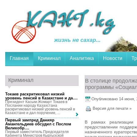
жизнь не сахар...
Главная
Криминал
Аналитика
Новости
Тр
Криминал
В столице продолжа
программы «Социал
Токаев раскритиковал низкий
уровень пенсий в Казахстане и да...
.
Опубликовано 14 июня, 2
Президент Касым-Жомарт Токаев в
Послании народу Казахстана
Версия для печати »
раскритиковал низкий уровень пенсий в
Казахстане и дал поручение, ...
Первый зампред Данияр
В рамках реализации 
Амангельдиев обсудил с Послом
предоставлении поддержк
Великобр...
.
назначенного кураторств
Первый заместитель Председателя
Кабинета Министров Кыргызской
результатами получателе