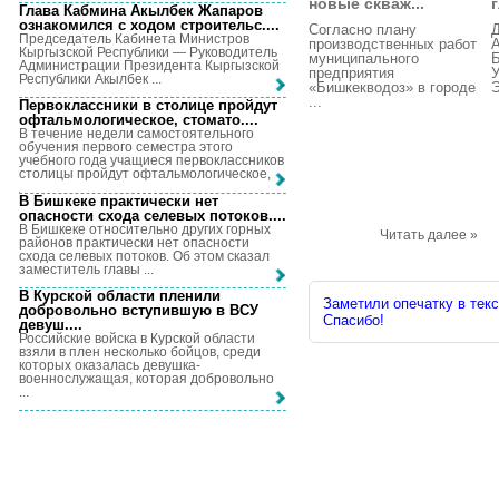
новые скваж...
г
Глава Кабмина Акылбек Жапаров
ознакомился с ходом строительс...
.
Согласно плану
Председатель Кабинета Министров
производственных работ
А
Кыргызской Республики — Руководитель
муниципального
Б
Администрации Президента Кыргызской
предприятия
У
Республики Акылбек ...
«Бишкекводоз» в городе
Э
...
Первоклассники в столице пройдут
офтальмологическое, стомато...
.
В течение недели самостоятельного
обучения первого семестра этого
учебного года учащиеся первоклассников
столицы пройдут офтальмологическое, ...
В Бишкеке практически нет
опасности схода селевых потоков...
.
В Бишкеке относительно других горных
Читать далее »
районов практически нет опасности
схода селевых потоков. Об этом сказал
заместитель главы ...
В Курской области пленили
Заметили опечатку в текс
добровольно вступившую в ВСУ
Спасибо!
девуш...
.
Российские войска в Курской области
взяли в плен несколько бойцов, среди
которых оказалась девушка-
военнослужащая, которая добровольно
...