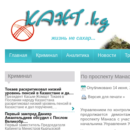
жизнь не сахар...
Главная
Криминал
Аналитика
Новости
Тр
Криминал
По проспекту Мана
Опубликовано 14 июня, 2
Токаев раскритиковал низкий
уровень пенсий в Казахстане и да...
.
Президент Касым-Жомарт Токаев в
Версия для печати »
Послании народу Казахстана
раскритиковал низкий уровень пенсий в
Казахстане и дал поручение, ...
Управлением по контрол
Первый зампред Данияр
продолжается демонта
Амангельдиев обсудил с Послом
проспекту Манаса с уча
Великобр...
.
начальника Управления У
Первый заместитель Председателя
Кабинета Министров Кыргызской