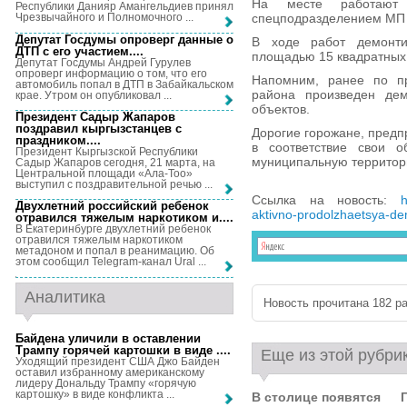
На месте работают 
Республики Данияр Амангельдиев принял
спецподразделением МП 
Чрезвычайного и Полномочного ...
Депутат Госдумы опроверг данные о
В ходе работ демонт
ДТП с его участием...
.
площадью 15 квадратных
Депутат Госдумы Андрей Гурулев
опроверг информацию о том, что его
Напомним, ранее по пр
автомобиль попал в ДТП в Забайкальском
района произведен дем
крае. Утром он опубликовал ...
объектов.
Президент Садыр Жапаров
поздравил кыргызстанцев с
Дорогие горожане, предп
праздником...
.
в соответствие свои о
Президент Кыргызской Республики
муниципальную территор
Садыр Жапаров сегодня, 21 марта, на
Центральной площади «Ала-Тоо»
выступил с поздравительной речью ...
Ссылка на новость:
h
Двухлетний российский ребенок
aktivno-prodolzhaetsya-d
отравился тяжелым наркотиком и...
.
В Екатеринбурге двухлетний ребенок
отравился тяжелым наркотиком
метадоном и попал в реанимацию. Об
этом сообщил Telegram-канал Ural ...
Аналитика
Новость прочитана 182 ра
Байдена уличили в оставлении
Трампу горячей картошки в виде ...
.
Еще из этой рубри
Уходящий президент США Джо Байден
оставил избранному американскому
лидеру Дональду Трампу «горячую
картошку» в виде конфликта ...
В столице появятся