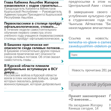
предпосылки в этом н
Глава Кабмина Акылбек Жапаров
Центральной Азии - стано
ознакомился с ходом строительс...
.
Председатель Кабинета Министров
Кыргызской Республики — Руководитель
В завершение своего 
Администрации Президента Кыргызской
углубления культурно-гу
Республики Акылбек ...
в студенческие года п
Первоклассники в столице пройдут
Чынгыза Айтматова "Бе
офтальмологическое, стомато...
.
неизгладимое впечатлени
В течение недели самостоятельного
обучения первого семестра этого
учебного года учащиеся первоклассников
Ссылка на новост
столицы пройдут офтальмологическое, ...
kenesha-vo-glave-s-zamesti
В Бишкеке практически нет
zaveduyushhim-otdelom-pr
опасности схода селевых потоков...
.
В Бишкеке относительно других горных
районов практически нет опасности
схода селевых потоков. Об этом сказал
заместитель главы ...
В Курской области пленили
добровольно вступившую в ВСУ
Новость прочитана 281 ра
девуш...
.
Российские войска в Курской области
взяли в плен несколько бойцов, среди
которых оказалась девушка-
Еще из этой рубри
военнослужащая, которая добровольно
...
Принят законопроект
«О внесени...
На заседании Жогорку
Н
Кенеша сегодня, 14
К