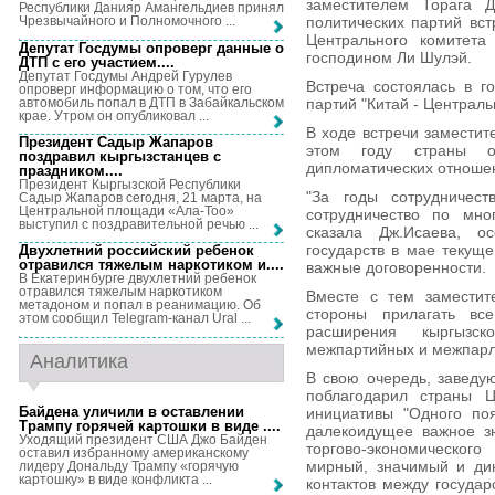
заместителем Торага Д
Республики Данияр Амангельдиев принял
политических партий вс
Чрезвычайного и Полномочного ...
Центрального комитета
Депутат Госдумы опроверг данные о
господином Ли Шулэй.
ДТП с его участием...
.
Депутат Госдумы Андрей Гурулев
Встреча состоялась в г
опроверг информацию о том, что его
автомобиль попал в ДТП в Забайкальском
партий "Китай - Централь
крае. Утром он опубликовал ...
В ходе встречи заместит
Президент Садыр Жапаров
этом году страны о
поздравил кыргызстанцев с
дипломатических отноше
праздником...
.
Президент Кыргызской Республики
"За годы сотрудничест
Садыр Жапаров сегодня, 21 марта, на
Центральной площади «Ала-Тоо»
сотрудничество по мно
выступил с поздравительной речью ...
сказала Дж.Исаева, о
государств в мае текуще
Двухлетний российский ребенок
отравился тяжелым наркотиком и...
.
важные договоренности.
В Екатеринбурге двухлетний ребенок
отравился тяжелым наркотиком
Вместе с тем заместите
метадоном и попал в реанимацию. Об
стороны прилагать вс
этом сообщил Telegram-канал Ural ...
расширения кыргызс
межпартийных и межпарл
Аналитика
В свою очередь, завед
поблагодарил страны Ц
Байдена уличили в оставлении
инициативы "Одного поя
Трампу горячей картошки в виде ...
.
далекоидущее важное зн
Уходящий президент США Джо Байден
торгово-экономического
оставил избранному американскому
мирный, значимый и ди
лидеру Дональду Трампу «горячую
картошку» в виде конфликта ...
контактов между государ