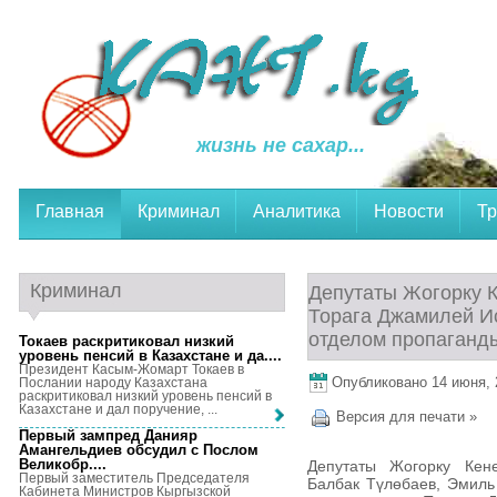
жизнь не сахар...
Главная
Криминал
Аналитика
Новости
Тр
Криминал
Депутаты Жогорку К
Торага Джамилей И
отделом пропаганд
Токаев раскритиковал низкий
уровень пенсий в Казахстане и да...
.
Президент Касым-Жомарт Токаев в
Опубликовано 14 июня, 2
Послании народу Казахстана
раскритиковал низкий уровень пенсий в
Казахстане и дал поручение, ...
Версия для печати »
Первый зампред Данияр
Амангельдиев обсудил с Послом
Великобр...
.
Депутаты Жогорку Кен
Первый заместитель Председателя
Балбак Түлөбаев, Эмиль
Кабинета Министров Кыргызской