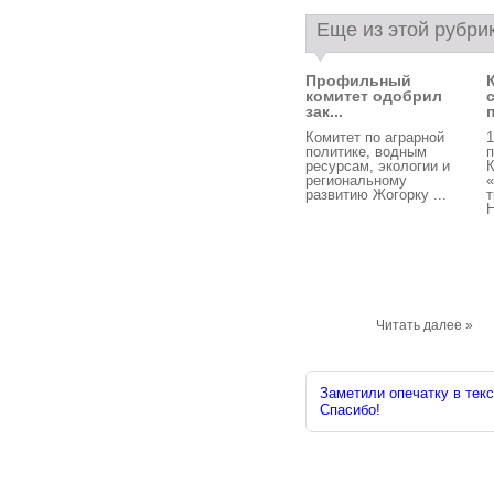
Еще из этой рубри
Профильный
комитет одобрил
зак...
Комитет по аграрной
1
политике, водным
п
ресурсам, экологии и
К
региональному
развитию Жогорку ...
т
Н
Читать далее »
Заметили опечатку в текс
Спасибо!