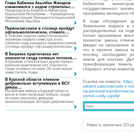
Глава Кабмина Акылбек Жапаров
Кабинетом министр
ознакомился с ходом строительс...
.
государственного значе
Председатель Кабинета Министров
программы жилищного об
Кыргызской Республики — Руководитель
Администрации Президента Кыргызской
В ходе обсуждения д
Республики Акылбек ...
Земельном кодексе в с
Первоклассники в столице пройдут
распределенных на подк
офтальмологическое, стомато...
.
только орошаемые земли
В течение недели самостоятельного
обучения первого семестра этого
проектом закона отмече
учебного года учащиеся первоклассников
введен на орошаемые зе
столицы пройдут офтальмологическое, ...
что в проекте закона в
В Бишкеке практически нет
ипотеку, необходимо р
опасности схода селевых потоков...
.
земли для ипотеки. Де
В Бишкеке относительно других горных
трансформации земель 
районов практически нет опасности
г.Каракол, итогах инвент
схода селевых потоков. Об этом сказал
заместитель главы ...
В Курской области пленили
Ссылка на новость:
https
добровольно вступившую в ВСУ
odobril-zakonoproekt-o-vne
девуш...
.
na-perevod-transformacziy
Российские войска в Курской области
взяли в плен несколько бойцов, среди
zemel-i-vidy-ugodij/
которых оказалась девушка-
военнослужащая, которая добровольно
...
Новость прочитана 223 ра