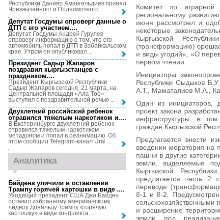
Республики Данияр Амангельдиев принял
Комитет по аграрной 
Чрезвычайного и Полномочного ...
региональному развитию
Депутат Госдумы опроверг данные о
июня рассмотрел и одоб
ДТП с его участием...
.
некоторые законодатель
Депутат Госдумы Андрей Гурулев
Кыргызской Республи
опроверг информацию о том, что его
автомобиль попал в ДТП в Забайкальском
(трансформацию) орошае
крае. Утром он опубликовал ...
и виды угодий», «О пере
первом чтении.
Президент Садыр Жапаров
поздравил кыргызстанцев с
Инициаторы законопрое
праздником...
.
Президент Кыргызской Республики
Республики Сыдыков Б.У.
Садыр Жапаров сегодня, 21 марта, на
А.Т., Маматалиев М.А., К
Центральной площади «Ала-Тоо»
выступил с поздравительной речью ...
Один из инициаторов, 
проект закона разработа
Двухлетний российский ребенок
отравился тяжелым наркотиком и...
.
инфраструктуры, в том
В Екатеринбурге двухлетний ребенок
граждан Кыргызской Респ
отравился тяжелым наркотиком
метадоном и попал в реанимацию. Об
Предлагается внести из
этом сообщил Telegram-канал Ural ...
введении моратория на 
пашни в другие категори
Аналитика
земли, выделяемые под
Кыргызской Республики
предлагается часть 2 
Байдена уличили в оставлении
переводе (трансформаци
Трампу горячей картошки в виде ...
.
8-1 и 8-2. Предусмотрен
Уходящий президент США Джо Байден
оставил избранному американскому
сельскохозяйственными п
лидеру Дональду Трампу «горячую
и расширение территорий
картошку» в виде конфликта ...
земли под реализаци