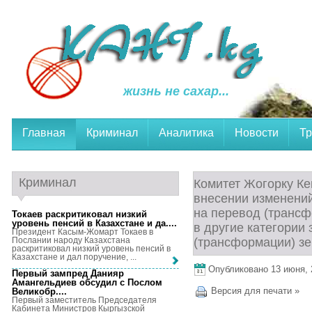
жизнь не сахар...
Главная
Криминал
Аналитика
Новости
Тр
Криминал
Комитет Жогорку Ке
внесении изменени
на перевод (транс
Токаев раскритиковал низкий
уровень пенсий в Казахстане и да...
.
в другие категории
Президент Касым-Жомарт Токаев в
Послании народу Казахстана
(трансформации) зе
раскритиковал низкий уровень пенсий в
Казахстане и дал поручение, ...
Опубликовано 13 июня, 2
Первый зампред Данияр
Амангельдиев обсудил с Послом
Версия для печати »
Великобр...
.
Первый заместитель Председателя
Кабинета Министров Кыргызской