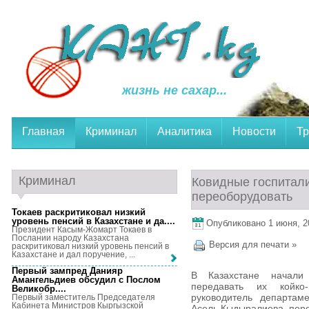
жизнь не сахар...
Главная
Криминал
Аналитика
Новости
Тр
Криминал
Ковидные госпитали
переоборудовать
Токаев раскритиковал низкий
уровень пенсий в Казахстане и да...
.
Опубликовано 1 июня, 20
Президент Касым-Жомарт Токаев в
Послании народу Казахстана
Версия для печати »
раскритиковал низкий уровень пенсий в
Казахстане и дал поручение, ...
Первый зампред Данияр
В Казахстане начали
Амангельдиев обсудил с Послом
передавать их койк
Великобр...
.
руководитель департам
Первый заместитель Председателя
Кабинета Министров Кыргызской
Асель Кыдыралиева, пере