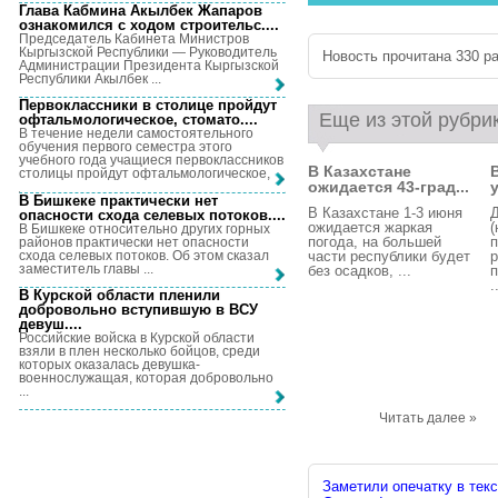
Глава Кабмина Акылбек Жапаров
ознакомился с ходом строительс...
.
Председатель Кабинета Министров
Кыргызской Республики — Руководитель
Новость прочитана 330 ра
Администрации Президента Кыргызской
Республики Акылбек ...
Первоклассники в столице пройдут
Еще из этой рубри
офтальмологическое, стомато...
.
В течение недели самостоятельного
обучения первого семестра этого
учебного года учащиеся первоклассников
В Казахстане
столицы пройдут офтальмологическое, ...
ожидается 43-град...
В Бишкеке практически нет
В Казахстане 1-3 июня
опасности схода селевых потоков...
.
ожидается жаркая
(
В Бишкеке относительно других горных
погода, на большей
п
районов практически нет опасности
схода селевых потоков. Об этом сказал
части республики будет
заместитель главы ...
без осадков, ...
п
.
В Курской области пленили
добровольно вступившую в ВСУ
девуш...
.
Российские войска в Курской области
взяли в плен несколько бойцов, среди
которых оказалась девушка-
военнослужащая, которая добровольно
...
Читать далее »
Заметили опечатку в текс