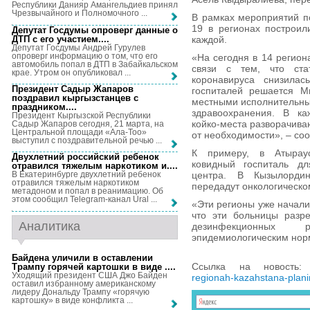
Республики Данияр Амангельдиев принял
Чрезвычайного и Полномочного ...
В рамках мероприятий п
19 в регионах построил
Депутат Госдумы опроверг данные о
ДТП с его участием...
.
каждой.
Депутат Госдумы Андрей Гурулев
опроверг информацию о том, что его
«На сегодня в 14 регион
автомобиль попал в ДТП в Забайкальском
связи с тем, что ста
крае. Утром он опубликовал ...
коронавируса снизилас
Президент Садыр Жапаров
госпиталей решается М
поздравил кыргызстанцев с
местными исполнительны
праздником...
.
здравоохранения. В ка
Президент Кыргызской Республики
койко-места разворачива
Садыр Жапаров сегодня, 21 марта, на
Центральной площади «Ала-Тоо»
от необходимости», – с
выступил с поздравительной речью ...
К примеру, в Атыраус
Двухлетний российский ребенок
ковидный госпиталь дл
отравился тяжелым наркотиком и...
.
центра. В Кызылордин
В Екатеринбурге двухлетний ребенок
отравился тяжелым наркотиком
передадут онкологическо
метадоном и попал в реанимацию. Об
этом сообщил Telegram-канал Ural ...
«Эти регионы уже начали
что эти больницы разр
Аналитика
дезинфекционных р
эпидемиологическим нор
Байдена уличили в оставлении
Ссылка на новость
Трампу горячей картошки в виде ...
.
Уходящий президент США Джо Байден
regionah-kazahstana-plani
оставил избранному американскому
лидеру Дональду Трампу «горячую
картошку» в виде конфликта ...