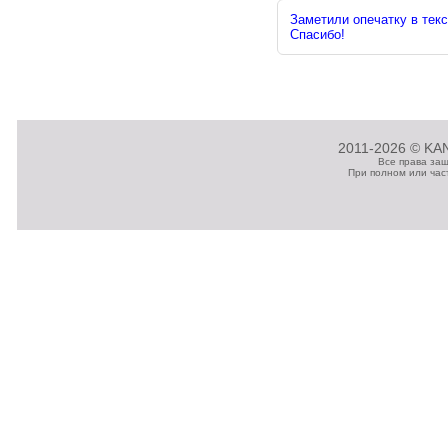
Заметили опечатку в текс
Спасибо!
2011-2026 © KAN
Все права за
При полном или час