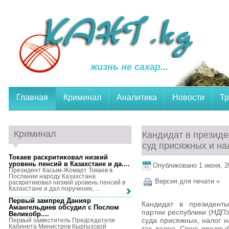
жизнь не сахар...
Главная
Криминал
Аналитика
Новости
Тр
Криминал
Кандидат в президе
суд присяжных и на
Токаев раскритиковал низкий
уровень пенсий в Казахстане и да...
.
Опубликовано 1 июня, 20
Президент Касым-Жомарт Токаев в
Послании народу Казахстана
Версия для печати »
раскритиковал низкий уровень пенсий в
Казахстане и дал поручение, ...
Первый зампред Данияр
Кандидат в президенты
Амангельдиев обсудил с Послом
партии республики (НДПУ
Великобр...
.
суда присяжных, налог н
Первый заместитель Председателя
Кабинета Министров Кыргызской
так далее. Свою предвыб