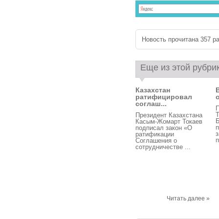
Новость прочитана 357 ра
Еще из этой рубри
Казахстан
ратифицировал
соглаш...
Т
Президент Казахстана
Касым-Жомарт Токаев
п
подписал закон «О
з
ратификации
п
Соглашения о
сотрудничестве ...
Читать далее »