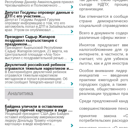
Республики Данияр Амангельдиев принял
съезде НДПУ, проше
Чрезвычайного и Полномочного ...
организации.
Депутат Госдумы опроверг данные о
ДТП с его участием...
.
Как отмечается в сообщ
Депутат Госдумы Андрей Гурулев
стране демократическ
опроверг информацию о том, что его
социальной справедливос
автомобиль попал в ДТП в Забайкальском
крае. Утром он опубликовал ...
Всего в документе содер
Президент Садыр Жапаров
различные сферы жизни —
поздравил кыргызстанцев с
праздником...
.
Иноятов предлагает вве
Президент Кыргызской Республики
налогообложение для г
Садыр Жапаров сегодня, 21 марта, на
интернете, в частности, 
Центральной площади «Ала-Тоо»
выступил с поздравительной речью ...
считает, что для узбекс
льготы, как и для иностр
Двухлетний российский ребенок
отравился тяжелым наркотиком и...
.
Особое внимание лидер
В Екатеринбурге двухлетний ребенок
инициатив — введение
отравился тяжелым наркотиком
метадоном и попал в реанимацию. Об
практики ежегодной рот
этом сообщил Telegram-канал Ural ...
городских судов, а такж
органов, общественного
Аналитика
реализации трудовых пра
Среди предложений канди
Байдена уличили в оставлении
совершенствование пенс
Трампу горячей картошки в виде ...
.
Уходящий президент США Джо Байден
принятие закона «
оставил избранному американскому
потребительских расходо
лидеру Дональду Трампу «горячую
картошку» в виде конфликта ...
принятие закона «О доле