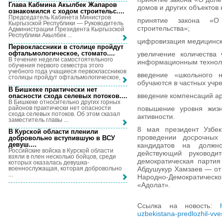
Глава Кабмина Акылбек Жапаров
домов и других объектов
ознакомился с ходом строительс...
.
Председатель Кабинета Министров
принятие закона «О 
Кыргызской Республики — Руководитель
строительства»;
Администрации Президента Кыргызской
Республики Акылбек ...
цифровизация медицински
Первоклассники в столице пройдут
офтальмологическое, стомато...
.
увеличение количества
В течение недели самостоятельного
информационным техноло
обучения первого семестра этого
учебного года учащиеся первоклассников
введение «школьного н
столицы пройдут офтальмологическое, ...
обучаются в частных учр
В Бишкеке практически нет
введение компенсаций ар
опасности схода селевых потоков...
.
В Бишкеке относительно других горных
районов практически нет опасности
повышение уровня жизн
схода селевых потоков. Об этом сказал
активности.
заместитель главы ...
8 мая президент Узбек
В Курской области пленили
проведении досрочных
добровольно вступившую в ВСУ
девуш...
.
кандидатов на должно
Российские войска в Курской области
действующий руководи
взяли в плен несколько бойцов, среди
демократическая партия
которых оказалась девушка-
военнослужащая, которая добровольно
Абдушукур Хамзаев — от 
...
Народно-Демократическ
«Адолат».
Ссылка на новость:
uzbekistana-predlozhil-vve