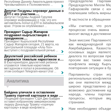
Председателю Парлам
Республики Данияр Амангельдиев принял
Председателю Милли Мед
Чрезвычайного и Полномочного ...
Гафаровойв связи с кон
Депутат Госдумы опроверг данные о
повлекшим гибель мирны
ДТП с его участием...
.
Депутат Госдумы Андрей Гурулев
В частности в обращении 
опроверг информацию о том, что его
автомобиль попал в ДТП в Забайкальском
«Мы считаем, что рол
крае. Утром он опубликовал ...
процессах очень важна 
Президент Садыр Жапаров
вносит вклад в достижени
поздравил кыргызстанцев с
праздником...
.
Зная миссию Парламентс
Президент Кыргызской Республики
как международной ор
Садыр Жапаров сегодня, 21 марта, на
Центральной площади «Ала-Тоо»
Азербайджана, Казахст
выступил с поздравительной речью ...
основных задач являет
диалога по вопросам пр
Двухлетний российский ребенок
отравился тяжелым наркотиком и...
.
просим вас также оказ
В Екатеринбурге двухлетний ребенок
конфликта между Кырг
отравился тяжелым наркотиком
повторения ситуации в б
метадоном и попал в реанимацию. Об
этом сообщил Telegram-канал Ural ...
Парламенты стран иг
региональных конфликтов
Аналитика
как они являются межд
широко представлено р
возможно достижение ед
Байдена уличили в оставлении
народа, члены парла
Трампу горячей картошки в виде ...
.
процессы, которые в
Уходящий президент США Джо Байден
оставил избранному американскому
странами.
лидеру Дональду Трампу «горячую
картошку» в виде конфликта ...
Нам необходимо объедин