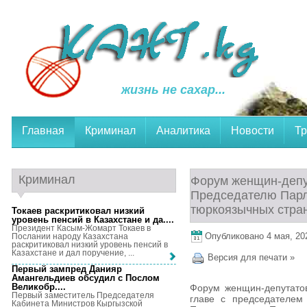
жизнь не сахар...
Главная
Криминал
Аналитика
Новости
Тр
Криминал
Форум женщин-депу
Председателю Парл
тюркоязычных стра
Токаев раскритиковал низкий
уровень пенсий в Казахстане и да...
.
Президент Касым-Жомарт Токаев в
Опубликовано 4 мая, 202
Послании народу Казахстана
раскритиковал низкий уровень пенсий в
Казахстане и дал поручение, ...
Версия для печати »
Первый зампред Данияр
Амангельдиев обсудил с Послом
Великобр...
.
Форум женщин-депутатов
Первый заместитель Председателя
главе с председателем
Кабинета Министров Кыргызской