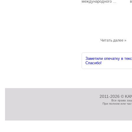
международного ...
в
Читать далее »
Заметили опечатку в текс
Спасибо!
2011-2026 © KAN
Все права за
При полном или час