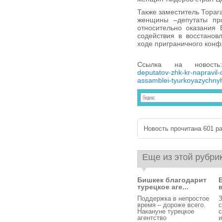
Также заместитель Тораг
женщины –депутаты пр
относительно оказания 
содействия в восстанов
ходе приграничного конф
Ссылка на новос
deputatov-zhk-kr-napravil
assamblei-tyurkoyazychnyh
Новость прочитана 601 ра
Еще из этой рубри
Бишкек благодарит
турецкое аге...
Поддержка в непростое
З
время – дороже всего.
с
Накануне турецкое
с
агентство
и