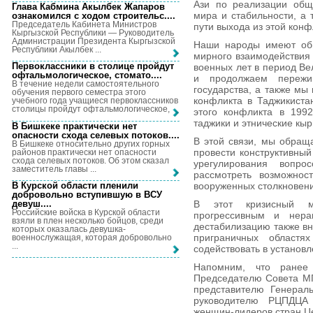
Ази по реализации общи
Глава Кабмина Акылбек Жапаров
мира и стабильности, а 
ознакомился с ходом строительс...
.
Председатель Кабинета Министров
пути выхода из этой конф
Кыргызской Республики — Руководитель
Администрации Президента Кыргызской
Наши народы имеют общ
Республики Акылбек ...
мирного взаимодействия 
Первоклассники в столице пройдут
военных лет в период Ве
офтальмологическое, стомато...
.
и продолжаем пережив
В течение недели самостоятельного
государства, а также мы
обучения первого семестра этого
конфликта в Таджикиста
учебного года учащиеся первоклассников
столицы пройдут офтальмологическое, ...
этого конфликта в 1992
таджики и этнические кы
В Бишкеке практически нет
опасности схода селевых потоков...
.
В этой связи, мы обращ
В Бишкеке относительно других горных
провести конструктивны
районов практически нет опасности
схода селевых потоков. Об этом сказал
урегулирования вопр
заместитель главы ...
рассмотреть возможнос
В Курской области пленили
вооруженных столкновени
добровольно вступившую в ВСУ
девуш...
.
В этот кризисный м
Российские войска в Курской области
прогрессивным и нер
взяли в плен несколько бойцов, среди
дестабилизацию также вн
которых оказалась девушка-
приграничных област
военнослужащая, которая добровольно
...
содействовать в установ
Напомним, что ранее
Председателю Совета М
представителю Генерал
руководителю РЦПДЦА
женщин-лидеров стран Ц