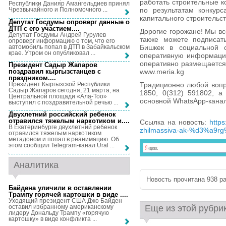
работать строительные 
Республики Данияр Амангельдиев принял
по результатам конкурс
Чрезвычайного и Полномочного ...
капитального строительс
Депутат Госдумы опроверг данные о
ДТП с его участием...
.
Дорогие горожане! Мы вс
Депутат Госдумы Андрей Гурулев
также можете подписат
опроверг информацию о том, что его
автомобиль попал в ДТП в Забайкальском
Бишкек в социальной се
крае. Утром он опубликовал ...
оперативную информацию
оперативно размещается
Президент Садыр Жапаров
поздравил кыргызстанцев с
www.meria.kg
праздником...
.
Президент Кыргызской Республики
Традиционно любой вопр
Садыр Жапаров сегодня, 21 марта, на
1850, 0(312) 591802, 
Центральной площади «Ала-Тоо»
основной WhatsApp-канал
выступил с поздравительной речью ...
Двухлетний российский ребенок
отравился тяжелым наркотиком и...
.
Ссылка на новость:
https
В Екатеринбурге двухлетний ребенок
zhilmassiva-ak-%d3%a9r
отравился тяжелым наркотиком
метадоном и попал в реанимацию. Об
этом сообщил Telegram-канал Ural ...
Аналитика
Новость прочитана 938 ра
Байдена уличили в оставлении
Трампу горячей картошки в виде ...
.
Уходящий президент США Джо Байден
оставил избранному американскому
Еще из этой рубри
лидеру Дональду Трампу «горячую
картошку» в виде конфликта ...