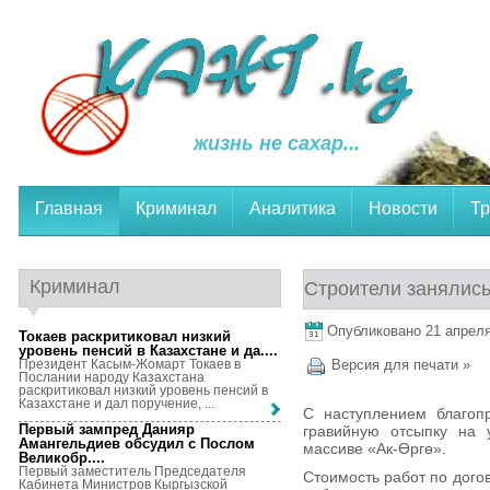
жизнь не сахар...
Главная
Криминал
Аналитика
Новости
Тр
Криминал
Строители занялис
Опубликовано 21 апреля,
Токаев раскритиковал низкий
уровень пенсий в Казахстане и да...
.
Президент Касым-Жомарт Токаев в
Версия для печати »
Послании народу Казахстана
раскритиковал низкий уровень пенсий в
Казахстане и дал поручение, ...
С наступлением благоп
Первый зампред Данияр
гравийную отсыпку на 
Амангельдиев обсудил с Послом
массиве «Ак-Өргө».
Великобр...
.
Первый заместитель Председателя
Стоимость работ по догов
Кабинета Министров Кыргызской