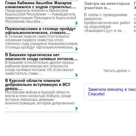
Глава Кабмина Акылбек Жапаров
Завтра на некоторых
ознакомился с ходом строительс...
.
участках в...
Председатель Кабинета Министров
Кыргызской Республики — Руководитель
В связи с проведением
«
Администрации Президента Кыргызской
ремонтно-
с
Республики Акылбек ...
профилактических работ
в
на водозаборе
к
Первоклассники в столице пройдут
«Башкара-Суу» и на ...
м
офтальмологическое, стомато...
.
В течение недели самостоятельного
обучения первого семестра этого
учебного года учащиеся первоклассников
столицы пройдут офтальмологическое, ...
В Бишкеке практически нет
опасности схода селевых потоков...
.
В Бишкеке относительно других горных
районов практически нет опасности
схода селевых потоков. Об этом сказал
Читать далее »
заместитель главы ...
В Курской области пленили
добровольно вступившую в ВСУ
девуш...
.
Заметили опечатку в текс
Российские войска в Курской области
Спасибо!
взяли в плен несколько бойцов, среди
которых оказалась девушка-
военнослужащая, которая добровольно
...