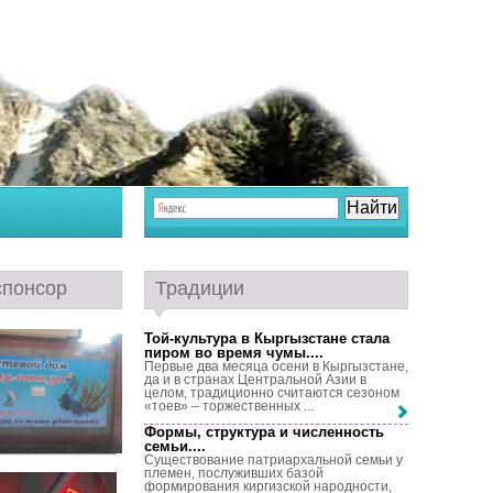
спонсор
Традиции
Той-культура в Кыргызстане стала
пиром во время чумы...
.
Первые два месяца осени в Кыргызстане,
да и в странах Центральной Азии в
целом, традиционно считаются сезоном
«тоев» – торжественных ...
Формы, структура и численность
семьи...
.
Существование патриархальной семьи у
племен, послуживших базой
формирования киргизской народности,