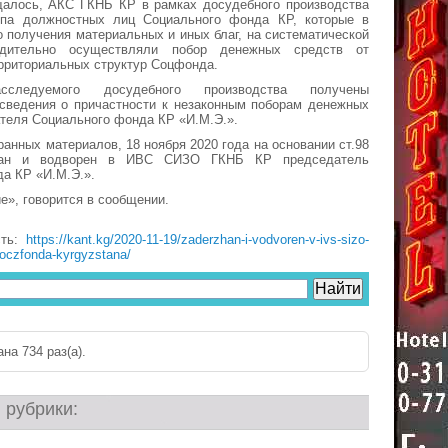
щалось, АКС ГКНБ КР в рамках досудебного производства
ппа должностных лиц Социального фонда КР, которые в
о получения материальных и иных благ, на систематической
дительно осуществляли побор денежных средств от
рриториальных структур Соцфонда.
следуемого досудебного производства получены
сведения о причастности к незаконным поборам денежных
теля Социального фонда КР «И.М.Э.».
ранных материалов, 18 ноября 2020 года на основании ст.98
ан и водворен в ИВС СИЗО ГКНБ КР председатель
а КР «И.М.Э.».
е», говорится в сообщении.
сть:
https://kant.kg/2020-11-19/zaderzhan-i-vodvoren-v-ivs-sizo-
soczfonda-kyrgyzstana/
на 734 раз(a).
 рубрики: