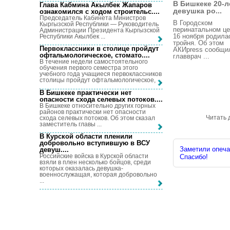
В Бишкеке 20-л
Глава Кабмина Акылбек Жапаров
девушка ро...
ознакомился с ходом строительс...
.
Председатель Кабинета Министров
В Городском
Кыргызской Республики — Руководитель
перинатальном це
Администрации Президента Кыргызской
16 ноября родила
Республики Акылбек ...
тройня. Об этом
Первоклассники в столице пройдут
АКИpress сообщи
офтальмологическое, стомато...
.
главврач ...
В течение недели самостоятельного
обучения первого семестра этого
учебного года учащиеся первоклассников
столицы пройдут офтальмологическое, ...
В Бишкеке практически нет
опасности схода селевых потоков...
.
В Бишкеке относительно других горных
районов практически нет опасности
Читать 
схода селевых потоков. Об этом сказал
заместитель главы ...
В Курской области пленили
добровольно вступившую в ВСУ
Заметили опечат
девуш...
.
Российские войска в Курской области
Спасибо!
взяли в плен несколько бойцов, среди
которых оказалась девушка-
военнослужащая, которая добровольно
...