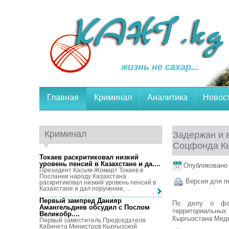
жизнь не сахар...
Главная
Криминал
Аналитика
Новос
Криминал
Задержан и 
Соцфонда К
Токаев раскритиковал низкий
уровень пенсий в Казахстане и да...
.
Опубликовано 1
Президент Касым-Жомарт Токаев в
Послании народу Казахстана
Версия для п
раскритиковал низкий уровень пенсий в
Казахстане и дал поручение, ...
Первый зампред Данияр
По делу о фак
Амангельдиев обсудил с Послом
территориальн
Великобр...
.
Кыргызстана Меде
Первый заместитель Председателя
Кабинета Министров Кыргызской