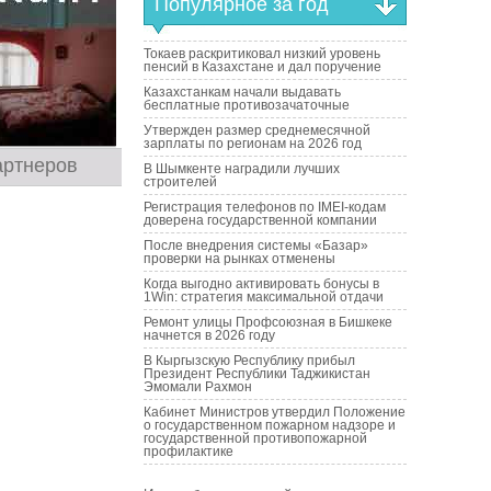
Популярное за год
Токаев раскритиковал низкий уровень
пенсий в Казахстане и дал поручение
Казахстанкам начали выдавать
бесплатные противозачаточные
Утвержден размер среднемесячной
зарплаты по регионам на 2026 год
артнеров
В Шымкенте наградили лучших
строителей
Регистрация телефонов по IMEI-кодам
доверена государственной компании
После внедрения системы «Базар»
проверки на рынках отменены
Когда выгодно активировать бонусы в
1Win: стратегия максимальной отдачи
Ремонт улицы Профсоюзная в Бишкеке
начнется в 2026 году
В Кыргызскую Республику прибыл
Президент Республики Таджикистан
Эмомали Рахмон
Кабинет Министров утвердил Положение
о государственном пожарном надзоре и
государственной противопожарной
профилактике