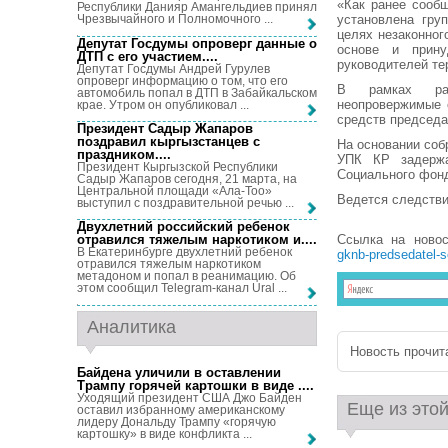
«Как ранее сооб
Республики Данияр Амангельдиев принял
установлена гру
Чрезвычайного и Полномочного ...
целях незаконног
Депутат Госдумы опроверг данные о
основе и прину
ДТП с его участием...
.
руководителей те
Депутат Госдумы Андрей Гурулев
опроверг информацию о том, что его
В рамках рас
автомобиль попал в ДТП в Забайкальском
неопровержимые 
крае. Утром он опубликовал ...
средств председа
Президент Садыр Жапаров
поздравил кыргызстанцев с
На основании соб
праздником...
.
УПК КР задерж
Президент Кыргызской Республики
Социального фонд
Садыр Жапаров сегодня, 21 марта, на
Центральной площади «Ала-Тоо»
Ведется следстви
выступил с поздравительной речью ...
Двухлетний российский ребенок
Ссылка на ново
отравился тяжелым наркотиком и...
.
В Екатеринбурге двухлетний ребенок
gknb-predsedatel-
отравился тяжелым наркотиком
метадоном и попал в реанимацию. Об
этом сообщил Telegram-канал Ural ...
Аналитика
Новость прочита
Байдена уличили в оставлении
Трампу горячей картошки в виде ...
.
Уходящий президент США Джо Байден
Еще из этой
оставил избранному американскому
лидеру Дональду Трампу «горячую
картошку» в виде конфликта ...