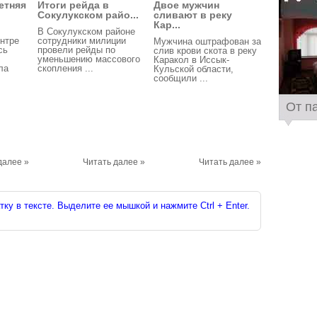
етняя
Итоги рейда в
Двое мужчин
Сокулукском райо...
сливают в реку
Кар...
В Сокулукском районе
нтре
сотрудники милиции
Мужчина оштрафован за
сь
провели рейды по
слив крови скота в реку
уменьшению массового
Каракол в Иссык-
ла
скопления ...
Кульской области,
сообщили ...
От п
далее »
Читать далее »
Читать далее »
ку в тексте. Выделите ее мышкой и нажмите Ctrl + Enter.