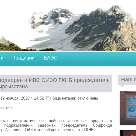
ти
Традиции
ЕАЭС
Наш 
водворен в ИВС СИЗО ГКНБ председатель
ыргызстана
9 ноября, 2020 г. 14:52
Комментарии отключены
ечати »
тах систематических поборов денежных средств с
ых подразделений задержан председатель Соцфонда
р Ирсалиев. Об этом сообщает пресс-центр ГКНБ.