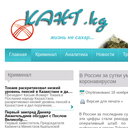
жизнь не сахар...
Главная
Криминал
Аналитика
Новости
Тр
Криминал
В России за сутки 
коронавирусом
Токаев раскритиковал низкий
уровень пенсий в Казахстане и да...
.
Опубликовано 18 ноября,
Президент Касым-Жомарт Токаев в
Послании народу Казахстана
Версия для печати »
раскритиковал низкий уровень пенсий в
Казахстане и дал поручение, ...
Первый зампред Данияр
В России за последние с
Амангельдиев обсудил с Послом
эти цифры стали рекорд
Великобр...
.
оперативный штаб по
Первый заместитель Председателя
Кабинета Министров Кыргызской
инфекции в своем Telegra