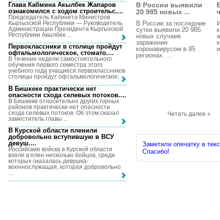
Глава Кабмина Акылбек Жапаров
В России выявили
ознакомился с ходом строительс...
.
20 985 новых ...
ч
Председатель Кабинета Министров
Кыргызской Республики — Руководитель
В России за последние
И
Администрации Президента Кыргызской
сутки выявили 20 985
к
Республики Акылбек ...
новых случаев
а
заражения
к
Первоклассники в столице пройдут
коронавирусом в 85
и
офтальмологическое, стомато...
.
регионах. ...
В течение недели самостоятельного
обучения первого семестра этого
учебного года учащиеся первоклассников
столицы пройдут офтальмологическое, ...
В Бишкеке практически нет
опасности схода селевых потоков...
.
В Бишкеке относительно других горных
районов практически нет опасности
схода селевых потоков. Об этом сказал
Читать далее »
заместитель главы ...
В Курской области пленили
добровольно вступившую в ВСУ
девуш...
.
Заметили опечатку в текс
Российские войска в Курской области
Спасибо!
взяли в плен несколько бойцов, среди
которых оказалась девушка-
военнослужащая, которая добровольно
...