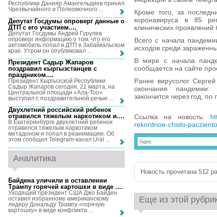
Республики Данияр Амангельдиев принял
Чрезвычайного и Полномочного ...
Кроме того, за последн
коронавируса в 85 ре
Депутат Госдумы опроверг данные о
ДТП с его участием...
.
клинических проявлений 
Депутат Госдумы Андрей Гурулев
опроверг информацию о том, что его
Всего с начала пандеми
автомобиль попал в ДТП в Забайкальском
исходов среди зараженн
крае. Утром он опубликовал ...
В мире с начала панде
Президент Садыр Жапаров
сообщается на сайте про
поздравил кыргызстанцев с
праздником...
.
Ранее вирусолог Сергей
Президент Кыргызской Республики
Садыр Жапаров сегодня, 21 марта, на
окончания пандемии:
Центральной площади «Ала-Тоо»
закончится через год, по
выступил с поздравительной речью ...
Двухлетний российский ребенок
отравился тяжелым наркотиком и...
.
Ссылка на новость:
ht
В Екатеринбурге двухлетний ребенок
rekordnoe-chislo-paczient
отравился тяжелым наркотиком
метадоном и попал в реанимацию. Об
этом сообщил Telegram-канал Ural ...
Аналитика
Новость прочитана 512 ра
Байдена уличили в оставлении
Трампу горячей картошки в виде ...
.
Уходящий президент США Джо Байден
Еще из этой рубри
оставил избранному американскому
лидеру Дональду Трампу «горячую
картошку» в виде конфликта ...