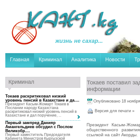
жизнь не сахар...
Главная
Криминал
Аналитика
Новости
Тр
Криминал
Токаев поставил за
информации
Токаев раскритиковал низкий
уровень пенсий в Казахстане и да...
.
Опубликовано 18 ноября,
Президент Касым-Жомарт Токаев в
Послании народу Казахстана
Версия для печати »
раскритиковал низкий уровень пенсий в
Казахстане и дал поручение, ...
Первый зампред Данияр
Президент Касым-Жома
Амангельдиев обсудил с Послом
общественного развития
Великобр...
.
ссылкой на сайт Акорды.
Первый заместитель Председателя
Кабинета Министров Кыргызской