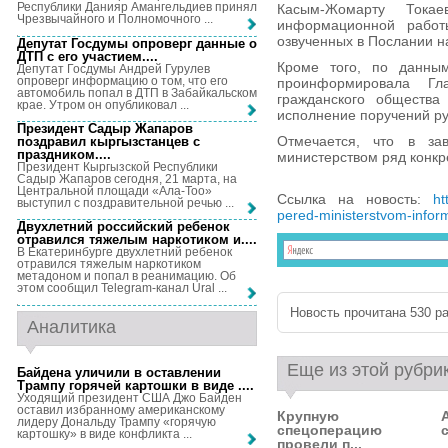
Республики Данияр Амангельдиев принял
Касым-Жомарту Тока
Чрезвычайного и Полномочного ...
информационной работ
озвученных в Послании н
Депутат Госдумы опроверг данные о
ДТП с его участием...
.
Кроме того, по данным
Депутат Госдумы Андрей Гурулев
опроверг информацию о том, что его
проинформировала Гл
автомобиль попал в ДТП в Забайкальском
гражданского общества
крае. Утром он опубликовал ...
исполнение поручений ру
Президент Садыр Жапаров
Отмечается, что в за
поздравил кыргызстанцев с
праздником...
.
министерством ряд конкр
Президент Кыргызской Республики
Садыр Жапаров сегодня, 21 марта, на
Центральной площади «Ала-Тоо»
Ссылка на новость:
ht
выступил с поздравительной речью ...
pered-ministerstvom-inform
Двухлетний российский ребенок
отравился тяжелым наркотиком и...
.
В Екатеринбурге двухлетний ребенок
отравился тяжелым наркотиком
метадоном и попал в реанимацию. Об
этом сообщил Telegram-канал Ural ...
Новость прочитана 530 ра
Аналитика
Еще из этой рубри
Байдена уличили в оставлении
Трампу горячей картошки в виде ...
.
Уходящий президент США Джо Байден
оставил избранному американскому
Крупную
лидеру Дональду Трампу «горячую
спецоперацию
картошку» в виде конфликта ...
провели п...