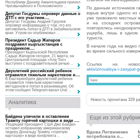
Республики Данияр Амангельдиев принял
Чрезвычайного и Полномочного ...
По данным источников га
взрыв внутри одного из
Депутат Госдумы опроверг данные о
ДТП с его участием...
.
уже тревожило местных ж
Депутат Госдумы Андрей Гурулев
и на соседних остров
опроверг информацию о том, что его
повторялись неоднократн
автомобиль попал в ДТП в Забайкальском
ущерба, лишь в одном 
крае. Утром он опубликовал ...
туриста.
Президент Садыр Жапаров
поздравил кыргызстанцев с
В начале года на видео 
праздником...
.
во время сильного извер
Президент Кыргызской Республики
Садыр Жапаров сегодня, 21 марта, на
Центральной площади «Ала-Тоо»
выступил с поздравительной речью ...
Ссылка на нов
aktivizirovalsya-i-zasypal
Двухлетний российский ребенок
отравился тяжелым наркотиком и...
.
В Екатеринбурге двухлетний ребенок
отравился тяжелым наркотиком
метадоном и попал в реанимацию. Об
этом сообщил Telegram-канал Ural ...
Новость прочитана 329 ра
Аналитика
Байдена уличили в оставлении
Еще из этой рубри
Трампу горячей картошки в виде ...
.
Уходящий президент США Джо Байден
оставил избранному американскому
Вдова Литвиненко
лидеру Дональду Трампу «горячую
картошку» в виде конфликта ...
потребовала о...