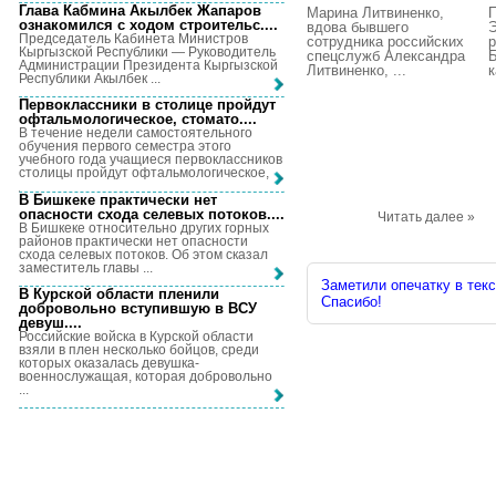
Глава Кабмина Акылбек Жапаров
Марина Литвиненко,
ознакомился с ходом строительс...
.
вдова бывшего
Председатель Кабинета Министров
сотрудника российских
р
Кыргызской Республики — Руководитель
спецслужб Александра
Б
Администрации Президента Кыргызской
Литвиненко, ...
к
Республики Акылбек ...
Первоклассники в столице пройдут
офтальмологическое, стомато...
.
В течение недели самостоятельного
обучения первого семестра этого
учебного года учащиеся первоклассников
столицы пройдут офтальмологическое, ...
В Бишкеке практически нет
опасности схода селевых потоков...
.
Читать далее »
В Бишкеке относительно других горных
районов практически нет опасности
схода селевых потоков. Об этом сказал
заместитель главы ...
Заметили опечатку в текс
В Курской области пленили
Спасибо!
добровольно вступившую в ВСУ
девуш...
.
Российские войска в Курской области
взяли в плен несколько бойцов, среди
которых оказалась девушка-
военнослужащая, которая добровольно
...