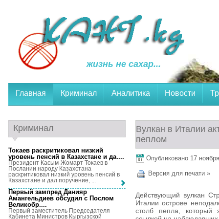
жизнь не сахар...
Главная
Криминал
Аналитика
Новости
Тр
Криминал
Вулкан в Италии ак
пеплом
Токаев раскритиковал низкий
уровень пенсий в Казахстане и да...
.
Опубликовано 17 ноября,
Президент Касым-Жомарт Токаев в
Послании народу Казахстана
Версия для печати »
раскритиковал низкий уровень пенсий в
Казахстане и дал поручение, ...
Первый зампред Данияр
Действующий вулкан Ст
Амангельдиев обсудил с Послом
Италии острове неподал
Великобр...
.
столб пепла, который 
Первый заместитель Председателя
Кабинета Министров Кыргызской
ссылкой на наблюдавших 