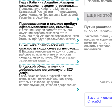
Новость прочита
Глава Кабмина Акылбек Жапаров
ознакомился с ходом строительс...
.
Председатель Кабинета Министров
Кыргызской Республики — Руководитель
Еще из этой
Администрации Президента Кыргызской
Республики Акылбек ...
Первоклассники в столице пройдут
Путин рассказа
офтальмологическое, стомато...
.
плюсах панде...
В течение недели самостоятельного
обучения первого семестра этого
Закрытие границ и
учебного года учащиеся первоклассников
столицы пройдут офтальмологическое, ...
пандемии корона
помогло на треть
В Бишкеке практически нет
снизить контраба
опасности схода селевых потоков...
.
наркотиков ...
В Бишкеке относительно других горных
районов практически нет опасности
схода селевых потоков. Об этом сказал
заместитель главы ...
В Курской области пленили
добровольно вступившую в ВСУ
девуш...
.
Российские войска в Курской области
взяли в плен несколько бойцов, среди
которых оказалась девушка-
Читать 
военнослужащая, которая добровольно
...
Заметили опечат
Спасибо!