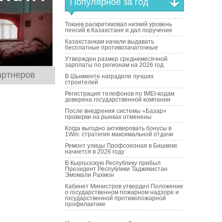
Популярное за год
Токаев раскритиковал низкий уровень
пенсий в Казахстане и дал поручение
Казахстанкам начали выдавать
бесплатные противозачаточные
Утвержден размер среднемесячной
зарплаты по регионам на 2026 год
артнеров
В Шымкенте наградили лучших
строителей
Регистрация телефонов по IMEI-кодам
доверена государственной компании
После внедрения системы «Базар»
проверки на рынках отменены
Когда выгодно активировать бонусы в
1Win: стратегия максимальной отдачи
Ремонт улицы Профсоюзная в Бишкеке
начнется в 2026 году
В Кыргызскую Республику прибыл
Президент Республики Таджикистан
Эмомали Рахмон
Кабинет Министров утвердил Положение
о государственном пожарном надзоре и
государственной противопожарной
профилактике