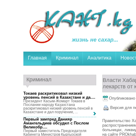
жизнь не сахар...
Главная
Криминал
Аналитика
Новос
Криминал
Власти Хаба
лекарств от 
Токаев раскритиковал низкий
уровень пенсий в Казахстане и да...
.
Опубликовано 1
Президент Касым-Жомарт Токаев в
Послании народу Казахстана
Версия для п
раскритиковал низкий уровень пенсий в
Казахстане и дал поручение, ...
Первый зампред Данияр
Правительство Ха
Амангельдиев обсудил с Послом
распространени
Великобр...
.
больницах, ликви
Первый заместитель Председателя
на сайте PROkhab.
Кабинета Министров Кыргызской