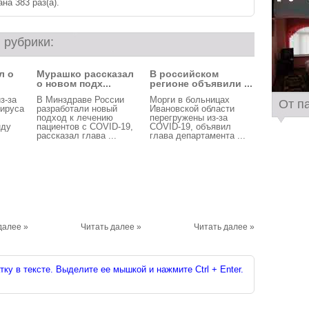
на 383 раз(a).
 рубрики:
л о
Мурашко рассказал
В российском
о новом подх...
регионе объявили ...
з-за
В Минздраве России
Морги в больницах
От п
вируса
разработали новый
Ивановской области
подход к лечению
перегружены из-за
нду
пациентов с COVID-19,
COVID-19, объявил
рассказал глава ...
глава департамента ...
далее »
Читать далее »
Читать далее »
ку в тексте. Выделите ее мышкой и нажмите Ctrl + Enter.