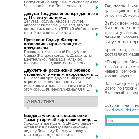
Республики Данияр Амангельдиев принял
Так, после 1 ноя
Чрезвычайного и Полномочного ...
для пациентов с 
Депутат Госдумы опроверг данные о
открытии 20 коек 
ДТП с его участием...
.
Депутат Госдумы Андрей Гурулев
Выпуск всех необ
опроверг информацию о том, что его
был налажен на 
автомобиль попал в ДТП в Забайкальском
тысячи упаковок
крае. Утром он опубликовал ...
лечении корона
Президент Садыр Жапаров
выпустят во второ
поздравил кыргызстанцев с
праздником...
.
Кроме того, по 
Президент Кыргызской Республики
доставляют медик
Садыр Жапаров сегодня, 21 марта, на
Центральной площади «Ала-Тоо»
«По просьбе Мих
выступил с поздравительной речью ...
к работе в режи
Двухлетний российский ребенок
нашего региона
отравился тяжелым наркотиком и...
.
коронавируса», —
В Екатеринбурге двухлетний ребенок
отравился тяжелым наркотиком
За последние су
метадоном и попал в реанимацию. Об
Всего по России 
этом сообщил Telegram-канал Ural ...
Это новый рекорд
Аналитика
Ссылка на н
likvidirovali-deficz
Байдена уличили в оставлении
Трампу горячей картошки в виде ...
.
Уходящий президент США Джо Байден
оставил избранному американскому
лидеру Дональду Трампу «горячую
картошку» в виде конфликта ...