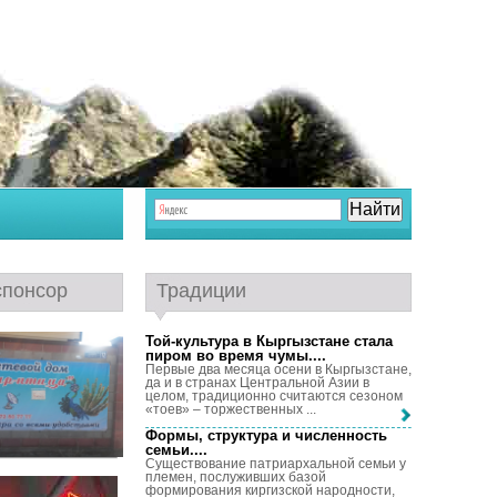
спонсор
Традиции
Той-культура в Кыргызстане стала
пиром во время чумы...
.
Первые два месяца осени в Кыргызстане,
да и в странах Центральной Азии в
целом, традиционно считаются сезоном
«тоев» – торжественных ...
Формы, структура и численность
семьи...
.
Существование патриархальной семьи у
племен, послуживших базой
формирования киргизской народности,