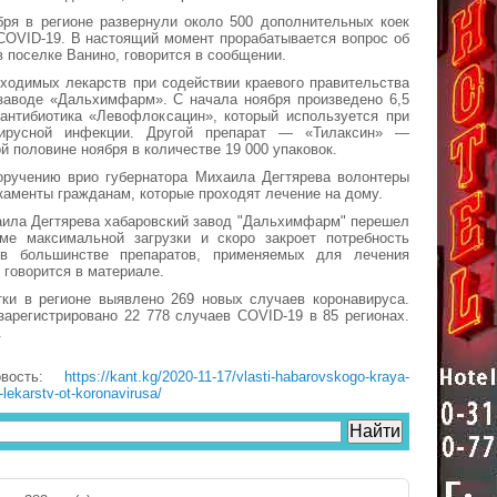
бря в регионе развернули около 500 дополнительных коек
COVID-19. В настоящий момент прорабатывается вопрос об
в поселке Ванино, говорится в сообщении.
ходимых лекарств при содействии краевого правительства
заводе «Дальхимфарм». С начала ноября произведено 6,5
 антибиотика «Левофлоксацин», который используется при
вирусной инфекции. Другой препарат — «Тилаксин» —
й половине ноября в количестве 19 000 упаковок.
поручению врио губернатора Михаила Дегтярева волонтеры
аменты гражданам, которые проходят лечение на дому.
аила Дегтярева хабаровский завод "Дальхимфарм" перешел
ме максимальной загрузки и скоро закроет потребность
 в большинстве препаратов, применяемых для лечения
 говорится в материале.
тки в регионе выявлено 269 новых случаев коронавируса.
зарегистрировано 22 778 случаев COVID-19 в 85 регионах.
.
овость:
https://kant.kg/2020-11-17/vlasti-habarovskogo-kraya-
it-lekarstv-ot-koronavirusa/