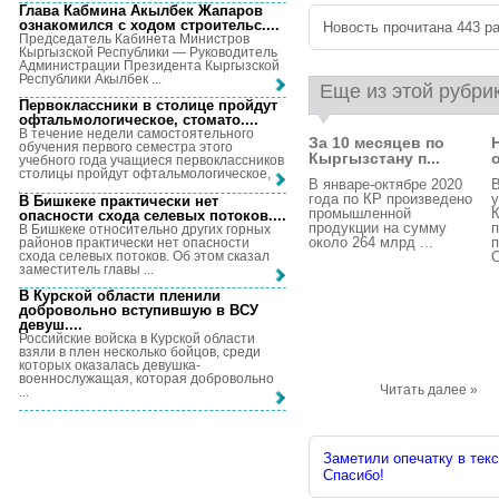
Глава Кабмина Акылбек Жапаров
ознакомился с ходом строительс...
.
Новость прочитана 443 ра
Председатель Кабинета Министров
Кыргызской Республики — Руководитель
Администрации Президента Кыргызской
Республики Акылбек ...
Еще из этой рубри
Первоклассники в столице пройдут
офтальмологическое, стомато...
.
В течение недели самостоятельного
За 10 месяцев по
обучения первого семестра этого
Кыргызстану п...
учебного года учащиеся первоклассников
столицы пройдут офтальмологическое, ...
В январе-октябре 2020
года по КР произведено
у
В Бишкеке практически нет
промышленной
К
опасности схода селевых потоков...
.
продукции на сумму
п
В Бишкеке относительно других горных
около 264 млрд ...
п
районов практически нет опасности
схода селевых потоков. Об этом сказал
О
заместитель главы ...
В Курской области пленили
добровольно вступившую в ВСУ
девуш...
.
Российские войска в Курской области
взяли в плен несколько бойцов, среди
которых оказалась девушка-
военнослужащая, которая добровольно
Читать далее »
...
Заметили опечатку в текс
Спасибо!