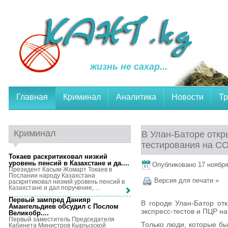
жизнь не сахар...
Главная
Криминал
Аналитика
Новости
Тр
Криминал
В Улан-Баторе откр
тестирования на C
Токаев раскритиковал низкий
уровень пенсий в Казахстане и да...
.
Опубликовано 17 ноября,
Президент Касым-Жомарт Токаев в
Послании народу Казахстана
Версия для печати »
раскритиковал низкий уровень пенсий в
Казахстане и дал поручение, ...
Первый зампред Данияр
В городе Улан-Батор от
Амангельдиев обсудил с Послом
экспресс-тестов и ПЦР н
Великобр...
.
Первый заместитель Председателя
Только люди, которые бы
Кабинета Министров Кыргызской