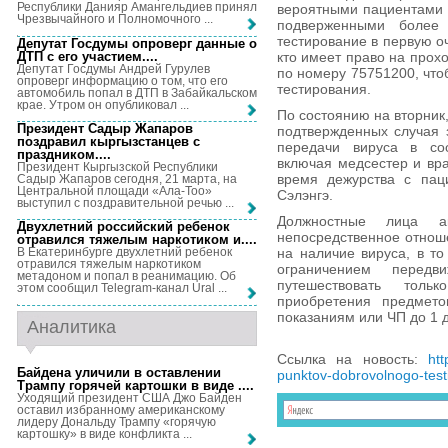
Республики Данияр Амангельдиев принял
вероятными пациентами 
Чрезвычайного и Полномочного ...
подверженными более 
тестирование в первую о
Депутат Госдумы опроверг данные о
ДТП с его участием...
.
кто имеет право на прох
Депутат Госдумы Андрей Гурулев
по номеру 75751200, что
опроверг информацию о том, что его
тестирования.
автомобиль попал в ДТП в Забайкальском
крае. Утром он опубликовал ...
По состоянию на вторник
Президент Садыр Жапаров
подтвержденных случая 
поздравил кыргызстанцев с
передачи вируса в соо
праздником...
.
включая медсестер и вр
Президент Кыргызской Республики
время дежурства с пац
Садыр Жапаров сегодня, 21 марта, на
Центральной площади «Ала-Тоо»
Сэлэнгэ.
выступил с поздравительной речью ...
Должностные лица а
Двухлетний российский ребенок
непосредственное отнош
отравился тяжелым наркотиком и...
.
на наличие вируса, в то
В Екатеринбурге двухлетний ребенок
отравился тяжелым наркотиком
ограничением перед
метадоном и попал в реанимацию. Об
путешествовать тол
этом сообщил Telegram-канал Ural ...
приобретения предмето
показаниям или ЧП до 1 
Аналитика
Ссылка на новость:
htt
Байдена уличили в оставлении
punktov-dobrovolnogo-test
Трампу горячей картошки в виде ...
.
Уходящий президент США Джо Байден
оставил избранному американскому
лидеру Дональду Трампу «горячую
картошку» в виде конфликта ...