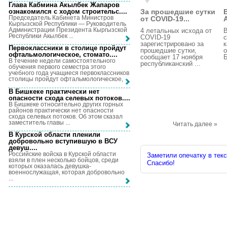
Глава Кабмина Акылбек Жапаров
ознакомился с ходом строительс...
.
За прошедшие сутки
Председатель Кабинета Министров
от COVID-19...
Кыргызской Республики — Руководитель
Администрации Президента Кыргызской
4 летальных исхода от
В
Республики Акылбек ...
COVID-19
с
зарегистрировано за
к
Первоклассники в столице пройдут
прошедшие сутки,
о
офтальмологическое, стомато...
.
сообщает 17 ноября
Б
В течение недели самостоятельного
республиканский ...
обучения первого семестра этого
учебного года учащиеся первоклассников
столицы пройдут офтальмологическое, ...
В Бишкеке практически нет
опасности схода селевых потоков...
.
В Бишкеке относительно других горных
районов практически нет опасности
схода селевых потоков. Об этом сказал
заместитель главы ...
Читать далее »
В Курской области пленили
добровольно вступившую в ВСУ
девуш...
.
Российские войска в Курской области
Заметили опечатку в текс
взяли в плен несколько бойцов, среди
Спасибо!
которых оказалась девушка-
военнослужащая, которая добровольно
...