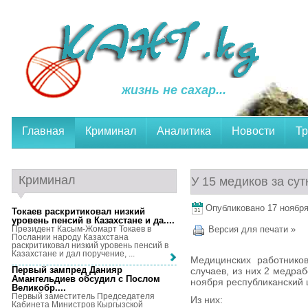
жизнь не сахар...
Главная
Криминал
Аналитика
Новости
Тр
Криминал
У 15 медиков за су
Опубликовано 17 ноября,
Токаев раскритиковал низкий
уровень пенсий в Казахстане и да...
.
Президент Касым-Жомарт Токаев в
Версия для печати »
Послании народу Казахстана
раскритиковал низкий уровень пенсий в
Казахстане и дал поручение, ...
Медицинских работников
Первый зампред Данияр
случаев, из них 2 медра
Амангельдиев обсудил с Послом
ноября республиканский 
Великобр...
.
Первый заместитель Председателя
Из них:
Кабинета Министров Кыргызской