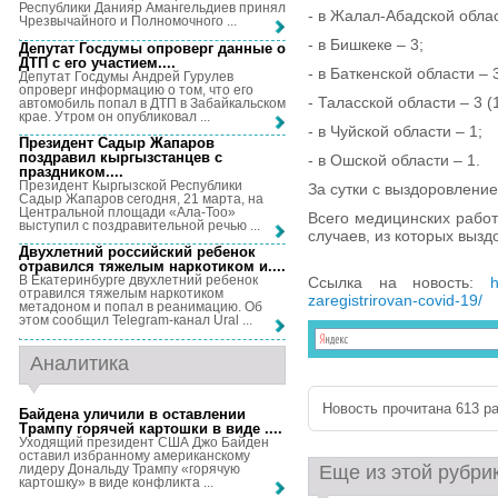
Республики Данияр Амангельдиев принял
- в Жалал-Абадской област
Чрезвычайного и Полномочного ...
- в Бишкеке – 3;
Депутат Госдумы опроверг данные о
ДТП с его участием...
.
- в Баткенской области – 
Депутат Госдумы Андрей Гурулев
опроверг информацию о том, что его
- Таласской области – 3 (
автомобиль попал в ДТП в Забайкальском
крае. Утром он опубликовал ...
- в Чуйской области – 1;
Президент Садыр Жапаров
поздравил кыргызстанцев с
- в Ошской области – 1.
праздником...
.
Президент Кыргызской Республики
За сутки с выздоровлени
Садыр Жапаров сегодня, 21 марта, на
Центральной площади «Ала-Тоо»
Всего медицинских работ
выступил с поздравительной речью ...
случаев, из которых выз
Двухлетний российский ребенок
отравился тяжелым наркотиком и...
.
В Екатеринбурге двухлетний ребенок
Ссылка на новость:
h
отравился тяжелым наркотиком
zaregistrirovan-covid-19/
метадоном и попал в реанимацию. Об
этом сообщил Telegram-канал Ural ...
Аналитика
Новость прочитана 613 ра
Байдена уличили в оставлении
Трампу горячей картошки в виде ...
.
Уходящий президент США Джо Байден
оставил избранному американскому
лидеру Дональду Трампу «горячую
Еще из этой рубри
картошку» в виде конфликта ...