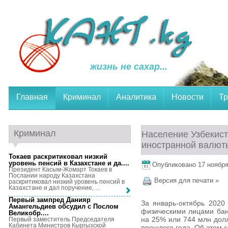
жизнь не сахар...
Главная
Криминал
Аналитика
Новости
Тр
Криминал
Население Узбекист
иностранной валют
Токаев раскритиковал низкий
уровень пенсий в Казахстане и да...
.
Опубликовано 17 ноября,
Президент Касым-Жомарт Токаев в
Послании народу Казахстана
Версия для печати »
раскритиковал низкий уровень пенсий в
Казахстане и дал поручение, ...
Первый зампред Данияр
За январь-октябрь 2020
Амангельдиев обсудил с Послом
физическими лицами бан
Великобр...
.
на 25% или 744 млн дол
Первый заместитель Председателя
Кабинета Министров Кыргызской
прошлого года. Об этом 