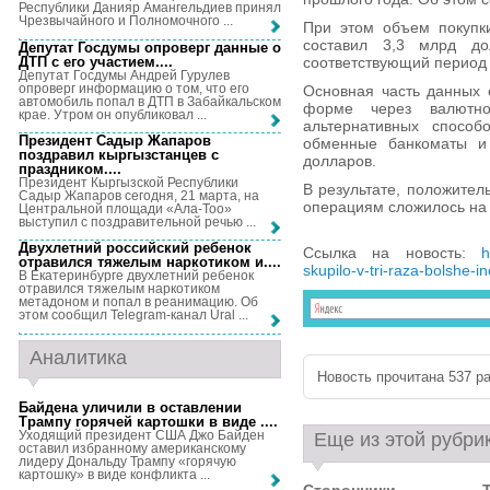
Республики Данияр Амангельдиев принял
Чрезвычайного и Полномочного ...
При этом объем покупк
составил 3,3 млрд д
Депутат Госдумы опроверг данные о
ДТП с его участием...
.
соответствующий период 
Депутат Госдумы Андрей Гурулев
опроверг информацию о том, что его
Основная часть данных 
автомобиль попал в ДТП в Забайкальском
форме через валютно
крае. Утром он опубликовал ...
альтернативных способ
Президент Садыр Жапаров
обменные банкоматы и
поздравил кыргызстанцев с
долларов.
праздником...
.
Президент Кыргызской Республики
В результате, положител
Садыр Жапаров сегодня, 21 марта, на
операциям сложилось на 
Центральной площади «Ала-Тоо»
выступил с поздравительной речью ...
Двухлетний российский ребенок
Ссылка на новость:
h
отравился тяжелым наркотиком и...
.
skupilo-v-tri-raza-bolshe-i
В Екатеринбурге двухлетний ребенок
отравился тяжелым наркотиком
метадоном и попал в реанимацию. Об
этом сообщил Telegram-канал Ural ...
Аналитика
Новость прочитана 537 ра
Байдена уличили в оставлении
Трампу горячей картошки в виде ...
.
Уходящий президент США Джо Байден
Еще из этой рубри
оставил избранному американскому
лидеру Дональду Трампу «горячую
картошку» в виде конфликта ...