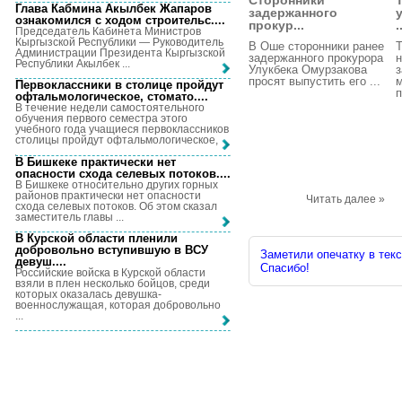
Сторонники
Глава Кабмина Акылбек Жапаров
задержанного
ознакомился с ходом строительс...
.
прокур...
.
Председатель Кабинета Министров
Кыргызской Республики — Руководитель
В Оше сторонники ранее
Т
Администрации Президента Кыргызской
задержанного прокурора
н
Республики Акылбек ...
Улукбека Омурзакова
з
просят выпустить его ...
м
Первоклассники в столице пройдут
п
офтальмологическое, стомато...
.
В течение недели самостоятельного
обучения первого семестра этого
учебного года учащиеся первоклассников
столицы пройдут офтальмологическое, ...
В Бишкеке практически нет
опасности схода селевых потоков...
.
В Бишкеке относительно других горных
районов практически нет опасности
Читать далее »
схода селевых потоков. Об этом сказал
заместитель главы ...
В Курской области пленили
добровольно вступившую в ВСУ
Заметили опечатку в текс
девуш...
.
Спасибо!
Российские войска в Курской области
взяли в плен несколько бойцов, среди
которых оказалась девушка-
военнослужащая, которая добровольно
...