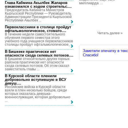
Глава Кабмина Акылбек Жапаров
миллиарда ...
ознакомился с ходом строительс...
.
Председатель Кабинета Министров
Кыргызской Республики — Руководитель
Администрации Президента Кыргызской
Республики Акылбек ...
Первоклассники в столице пройдут
офтальмологическое, стомато...
.
Читать далее »
В течение недели самостоятельного
обучения первого семестра этого
учебного года учащиеся первоклассников
столицы пройдут офтальмологическое, ...
Заметили опечатку в текс
В Бишкеке практически нет
Спасибо!
опасности схода селевых потоков...
.
В Бишкеке относительно других горных
районов практически нет опасности
схода селевых потоков. Об этом сказал
заместитель главы ...
В Курской области пленили
добровольно вступившую в ВСУ
девуш...
.
Российские войска в Курской области
взяли в плен несколько бойцов, среди
которых оказалась девушка-
военнослужащая, которая добровольно
...