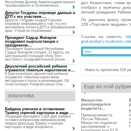
Республики Данияр Амангельдиев принял
дел Казахстана, глава к
Чрезвычайного и Полномочного ...
отобрал у мужчины доку
летний гражданин Узбекис
Депутат Госдумы опроверг данные о
ДТП с его участием...
.
По данному факту прово
Депутат Госдумы Андрей Гурулев
опроверг информацию о том, что его
128 «Торговля людьми» У
автомобиль попал в ДТП в Забайкальском
крае. Утром он опубликовал ...
Ссылка на новость:
ht
Президент Садыр Жапаров
god-probyl-v-trudovom-rab
поздравил кыргызстанцев с
праздником...
.
Президент Кыргызской Республики
Садыр Жапаров сегодня, 21 марта, на
Центральной площади «Ала-Тоо»
выступил с поздравительной речью ...
Двухлетний российский ребенок
Новость прочитана 516 ра
отравился тяжелым наркотиком и...
.
В Екатеринбурге двухлетний ребенок
отравился тяжелым наркотиком
метадоном и попал в реанимацию. Об
этом сообщил Telegram-канал Ural ...
Еще из этой рубри
Аналитика
Мишустин
распорядился
р
выделить...
Байдена уличили в оставлении
В
Трампу горячей картошки в виде ...
.
н
Премьер-министр
Уходящий президент США Джо Байден
з
России Михаил
оставил избранному американскому
п
Мишустин подписал
лидеру Дональду Трампу «горячую
Н
распоряжение о
картошку» в виде конфликта ...
выделении еще 61,8