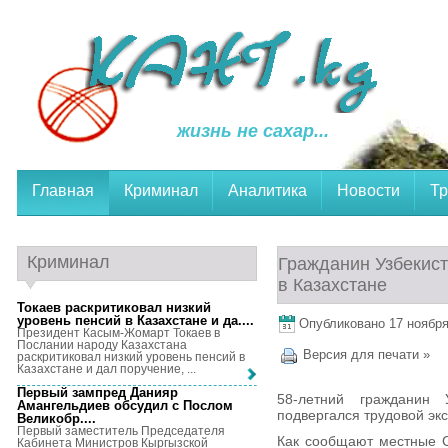
жизнь не сахар...
Главная
Криминал
Аналитика
Новости
Тр
Криминал
Гражданин Узбекист
в Казахстане
Токаев раскритиковал низкий
уровень пенсий в Казахстане и да...
.
Опубликовано 17 ноября,
Президент Касым-Жомарт Токаев в
Послании народу Казахстана
Версия для печати »
раскритиковал низкий уровень пенсий в
Казахстане и дал поручение, ...
Первый зампред Данияр
58-летний гражданин 
Амангельдиев обсудил с Послом
подвергался трудовой экс
Великобр...
.
Первый заместитель Председателя
Как сообщают местные С
Кабинета Министров Кыргызской