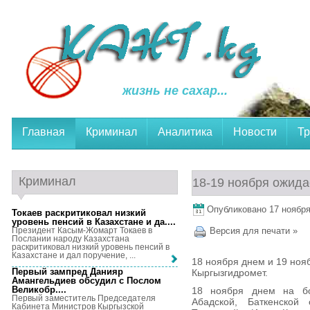
жизнь не сахар...
Главная
Криминал
Аналитика
Новости
Тр
Криминал
18-19 ноября ожида
Опубликовано 17 ноября,
Токаев раскритиковал низкий
уровень пенсий в Казахстане и да...
.
Президент Касым-Жомарт Токаев в
Версия для печати »
Послании народу Казахстана
раскритиковал низкий уровень пенсий в
Казахстане и дал поручение, ...
18 ноября днем и 19 ноя
Первый зампред Данияр
Кыргызгидромет.
Амангельдиев обсудил с Послом
Великобр...
.
18 ноября днем на бо
Первый заместитель Председателя
Абадской, Баткенской 
Кабинета Министров Кыргызской