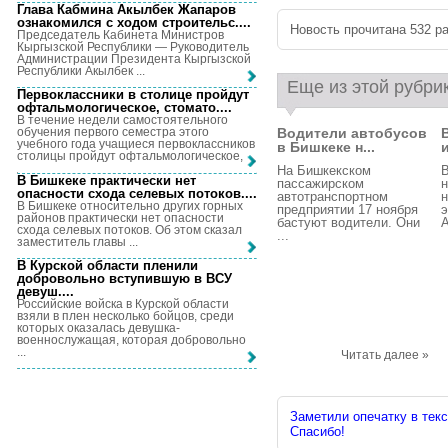
Глава Кабмина Акылбек Жапаров
ознакомился с ходом строительс...
.
Новость прочитана 532 ра
Председатель Кабинета Министров
Кыргызской Республики — Руководитель
Администрации Президента Кыргызской
Республики Акылбек ...
Еще из этой рубри
Первоклассники в столице пройдут
офтальмологическое, стомато...
.
В течение недели самостоятельного
Водители автобусов
обучения первого семестра этого
учебного года учащиеся первоклассников
в Бишкеке н...
столицы пройдут офтальмологическое, ...
На Бишкекском
В
В Бишкеке практически нет
пассажирском
н
опасности схода селевых потоков...
.
автотранспортном
н
В Бишкеке относительно других горных
предприятии 17 ноября
э
районов практически нет опасности
бастуют водители. Они
А
схода селевых потоков. Об этом сказал
...
заместитель главы ...
В Курской области пленили
добровольно вступившую в ВСУ
девуш...
.
Российские войска в Курской области
взяли в плен несколько бойцов, среди
которых оказалась девушка-
военнослужащая, которая добровольно
...
Читать далее »
Заметили опечатку в текс
Спасибо!