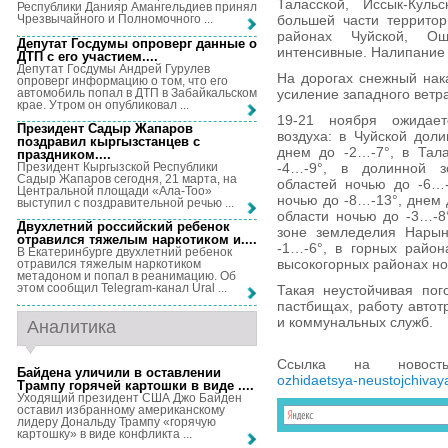
Таласской, Иссык-Куль
Республики Данияр Амангельдиев принял
большей части территор
Чрезвычайного и Полномочного ...
районах Чуйской, Ош
Депутат Госдумы опроверг данные о
интенсивные. Налипание 
ДТП с его участием...
.
Депутат Госдумы Андрей Гурулев
На дорогах снежный нак
опроверг информацию о том, что его
автомобиль попал в ДТП в Забайкальском
усиление западного ветра
крае. Утром он опубликовал ...
19-21 ноября ожидает
Президент Садыр Жапаров
воздуха: в Чуйской дол
поздравил кыргызстанцев с
днем до -2…-7°, в Тал
праздником...
.
Президент Кыргызской Республики
-4…-9°, в долинной з
Садыр Жапаров сегодня, 21 марта, на
областей ночью до -6…-
Центральной площади «Ала-Тоо»
ночью до -8…-13°, днем 
выступил с поздравительной речью ...
области ночью до -3…-8°
Двухлетний российский ребенок
зоне земледелия Нарын
отравился тяжелым наркотиком и...
.
-1…-6°, в горных район
В Екатеринбурге двухлетний ребенок
высокогорных районах но
отравился тяжелым наркотиком
метадоном и попал в реанимацию. Об
этом сообщил Telegram-канал Ural ...
Такая неустойчивая пог
пастбищах, работу автот
и коммунальных служб.
Аналитика
Ссылка на новос
Байдена уличили в оставлении
ozhidaetsya-neustojchivay
Трампу горячей картошки в виде ...
.
Уходящий президент США Джо Байден
оставил избранному американскому
лидеру Дональду Трампу «горячую
картошку» в виде конфликта ...