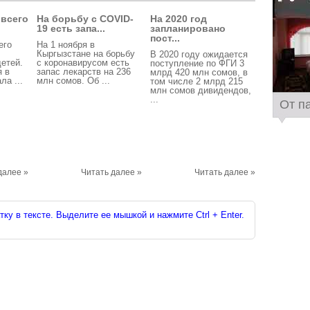
 всего
На борьбу с COVID-
На 2020 год
19 есть запа...
запланировано
пост...
его
На 1 ноября в
Кыргызстане на борьбу
В 2020 году ожидается
детей.
с коронавирусом есть
поступление по ФГИ 3
я в
запас лекарств на 236
млрд 420 млн сомов, в
ла ...
млн сомов. Об ...
том числе 2 млрд 215
млн сомов дивидендов,
...
От п
далее »
Читать далее »
Читать далее »
ку в тексте. Выделите ее мышкой и нажмите Ctrl + Enter.