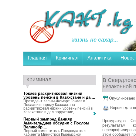
жизнь не сахар...
Главная
Криминал
Аналитика
Новос
Криминал
В Свердловс
незаконной 
Токаев раскритиковал низкий
уровень пенсий в Казахстане и да...
.
Опубликовано 1
Президент Касым-Жомарт Токаев в
Послании народу Казахстана
Версия для п
раскритиковал низкий уровень пенсий в
Казахстане и дал поручение, ...
Первый зампред Данияр
Прокуратура Св
Амангельдиев обсудил с Послом
результатам 
Великобр...
.
перепрофилирова
Первый заместитель Председателя
этом сообщает пр
Кабинета Министров Кыргызской