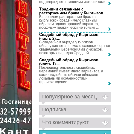
подтверждается многими источниками. ...
Традиции связанные с
расторжением брака у Кыргызов...
.
В прошлом расторжение брака в
кыргызской среде имело главным
образом односторонний характер,
поскольку практически не только ...
Свадебный обряд у Кыргызов
(часть 2)...
.
В свадебном обряде у киргизов
обнаруживается немало сходных черт со
свадебными церемониями у казахов,
некоторых народов Средней ...
Свадебный обряд у Кыргызов
(часть 1)...
.
Последовательность свадебных
церемоний имеет много вариантов, а
сами свадебные обычаи обладают
локальными особенностями
(происхождение ...
Популярное за месяц
Подписка
Что комментируют