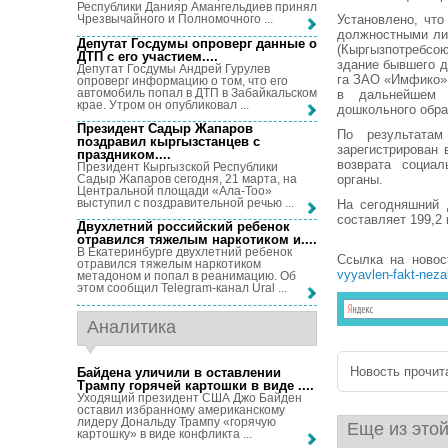
Республики Данияр Амангельдиев принял
Установлено, чт
Чрезвычайного и Полномочного ...
должностными ли
Депутат Госдумы опроверг данные о
(Кыргызпотребсою
ДТП с его участием...
.
здание бывшего д
Депутат Госдумы Андрей Гурулев
га ЗАО «Имфико»,
опроверг информацию о том, что его
автомобиль попал в ДТП в Забайкальском
в дальнейшем н
крае. Утром он опубликовал ...
дошкольного обра
Президент Садыр Жапаров
По результата
поздравил кыргызстанцев с
зарегистрирован
праздником...
.
возврата социал
Президент Кыргызской Республики
Садыр Жапаров сегодня, 21 марта, на
органы.
Центральной площади «Ала-Тоо»
выступил с поздравительной речью ...
На сегодняшний 
составляет 199,2
Двухлетний российский ребенок
отравился тяжелым наркотиком и...
.
В Екатеринбурге двухлетний ребенок
Ссылка на ново
отравился тяжелым наркотиком
vyyavlen-fakt-nezak
метадоном и попал в реанимацию. Об
этом сообщил Telegram-канал Ural ...
Аналитика
Новость прочита
Байдена уличили в оставлении
Трампу горячей картошки в виде ...
.
Уходящий президент США Джо Байден
оставил избранному американскому
лидеру Дональду Трампу «горячую
Еще из этой
картошку» в виде конфликта ...