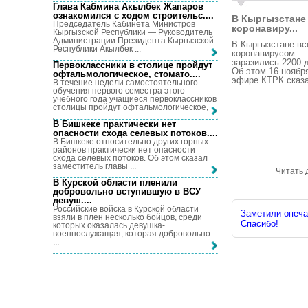
Глава Кабмина Акылбек Жапаров
ознакомился с ходом строительс...
.
В Кыргызстане
Председатель Кабинета Министров
коронавиру...
Кыргызской Республики — Руководитель
Администрации Президента Кыргызской
В Кыргызстане вс
Республики Акылбек ...
коронавирусом
заразились 2200 
Первоклассники в столице пройдут
Об этом 16 ноябр
офтальмологическое, стомато...
.
эфире КТРК сказа
В течение недели самостоятельного
обучения первого семестра этого
учебного года учащиеся первоклассников
столицы пройдут офтальмологическое, ...
В Бишкеке практически нет
опасности схода селевых потоков...
.
В Бишкеке относительно других горных
районов практически нет опасности
схода селевых потоков. Об этом сказал
заместитель главы ...
Читать 
В Курской области пленили
добровольно вступившую в ВСУ
девуш...
.
Российские войска в Курской области
Заметили опечат
взяли в плен несколько бойцов, среди
Спасибо!
которых оказалась девушка-
военнослужащая, которая добровольно
...