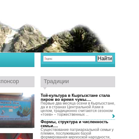
спонсор
Традиции
Той-культура в Кыргызстане стала
пиром во время чумы...
.
Первые два месяца осени в Кыргызстане,
да и в странах Центральной Азии в
целом, традиционно считаются сезоном
«тоев» – торжественных ...
Формы, структура и численность
семьи...
.
Существование патриархальной семьи у
племен, послуживших базой
формирования киргизской народности,