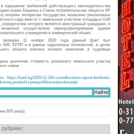
о в нарушение требований действующего законодательства
цами мэрии Бишкека и Союза потребительских обществ КР
з) вопреки интересам государства незаконно реализовано
етского сада вместе с земельным участком площадью 0,60
 учредителем которого является иностранный гражданин, и
езаконно осуществлено перепрофилирование здания
зовательного учреждения в коммерческий объект.
м проверки 11 ноября 2020 года данный факт был
 в АИС ЕРПП и в рамках наделенных полномочий, в целях
ьного объекта внесено исковое заявление в судебные
день рыночная стоимость указанного земельного участка
 млн сомов.
сть:
https://kant.kg/2020-11-16/v-sverdlovskom-rajone-bishkeka-
onnoj-prodazhi-i-pereprofilirovaniya-detsada/
на 920 раз(a).
 рубрики: