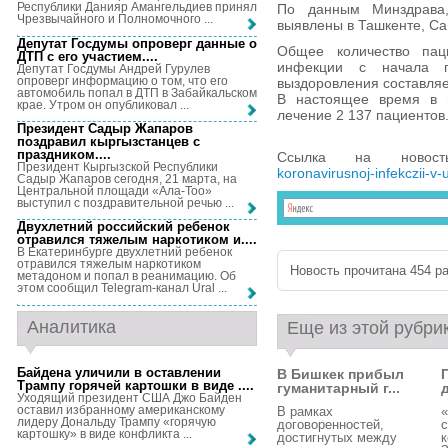
Республики Данияр Амангельдиев принял
По данным Минздрава,
Чрезвычайного и Полномочного ...
выявлены в Ташкенте, Са
Депутат Госдумы опроверг данные о
Общее количество паци
ДТП с его участием...
.
инфекции с начала п
Депутат Госдумы Андрей Гурулев
опроверг информацию о том, что его
выздоровления составляе
автомобиль попал в ДТП в Забайкальском
В настоящее время в м
крае. Утром он опубликовал ...
лечение 2 137 пациентов
Президент Садыр Жапаров
поздравил кыргызстанцев с
праздником...
.
Ссылка на ново
Президент Кыргызской Республики
koronavirusnoj-infekczii-v
Садыр Жапаров сегодня, 21 марта, на
Центральной площади «Ала-Тоо»
выступил с поздравительной речью ...
Двухлетний российский ребенок
отравился тяжелым наркотиком и...
.
В Екатеринбурге двухлетний ребенок
отравился тяжелым наркотиком
Новость прочитана 454 ра
метадоном и попал в реанимацию. Об
этом сообщил Telegram-канал Ural ...
Аналитика
Еще из этой рубри
Байдена уличили в оставлении
В Бишкек прибыл
Трампу горячей картошки в виде ...
.
гуманитарный г...
Уходящий президент США Джо Байден
оставил избранному американскому
В рамках
«
лидеру Дональду Трампу «горячую
договоренностей,
с
картошку» в виде конфликта ...
достигнутых между
к