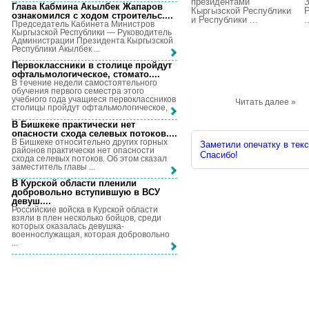
президентами
З
Глава Кабмина Акылбек Жапаров
Кыргызской Республики
Р
ознакомился с ходом строительс...
.
и Республики ...
.
Председатель Кабинета Министров
Кыргызской Республики — Руководитель
Администрации Президента Кыргызской
Республики Акылбек ...
Первоклассники в столице пройдут
офтальмологическое, стомато...
.
В течение недели самостоятельного
обучения первого семестра этого
учебного года учащиеся первоклассников
Читать далее »
столицы пройдут офтальмологическое, ...
В Бишкеке практически нет
опасности схода селевых потоков...
.
В Бишкеке относительно других горных
Заметили опечатку в текс
районов практически нет опасности
Спасибо!
схода селевых потоков. Об этом сказал
заместитель главы ...
В Курской области пленили
добровольно вступившую в ВСУ
девуш...
.
Российские войска в Курской области
взяли в плен несколько бойцов, среди
которых оказалась девушка-
военнослужащая, которая добровольно
...