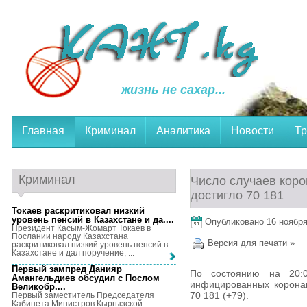
жизнь не сахар...
Главная
Криминал
Аналитика
Новости
Тр
Криминал
Число случаев коро
достигло 70 181
Токаев раскритиковал низкий
уровень пенсий в Казахстане и да...
.
Опубликовано 16 ноября,
Президент Касым-Жомарт Токаев в
Послании народу Казахстана
Версия для печати »
раскритиковал низкий уровень пенсий в
Казахстане и дал поручение, ...
Первый зампред Данияр
По состоянию на 20:0
Амангельдиев обсудил с Послом
инфицированных коронав
Великобр...
.
70 181 (+79).
Первый заместитель Председателя
Кабинета Министров Кыргызской