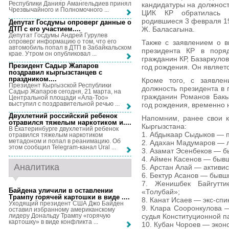
Республики Данияр Амангельдиев принял
кандидатуры на должност
Чрезвычайного и Полномочного ...
ЦИК КР обратилась г
родившиеся 3 февраля 19
Депутат Госдумы опроверг данные о
ДТП с его участием...
.
Ж. Баласагына.
Депутат Госдумы Андрей Гурулев
опроверг информацию о том, что его
Также с заявлением о в
автомобиль попал в ДТП в Забайкальском
президента КР в поря
крае. Утром он опубликовал ...
гражданин КР, Базаркуло
Президент Садыр Жапаров
год рождения. Он являе
поздравил кыргызстанцев с
праздником...
.
Кроме того, с заявле
Президент Кыргызской Республики
должность президента в
Садыр Жапаров сегодня, 21 марта, на
гражданин Романов Бакы
Центральной площади «Ала-Тоо»
выступил с поздравительной речью ...
год рождения, временно н
Двухлетний российский ребенок
Напомним, ранее свои 
отравился тяжелым наркотиком и...
.
Кыргызстана:
В Екатеринбурге двухлетний ребенок
1. Абдыкаар Сыдыков — 
отравился тяжелым наркотиком
метадоном и попал в реанимацию. Об
2. Адахан Мадумаров — л
этом сообщил Telegram-канал Ural ...
3. Азамат Эсенбеков — б
4. Аймен Касенов — быв
Аналитика
5. Арстан Алай — активис
6. Бектур Асанов — бывш
7. Женишбек Байгутти
Байдена уличили в оставлении
«Толубай»;
Трампу горячей картошки в виде ...
.
8. Канат Исаев — экс-спи
Уходящий президент США Джо Байден
9. Клара Сооронкулова —
оставил избранному американскому
лидеру Дональду Трампу «горячую
судья Конституционной п
картошку» в виде конфликта ...
10. Кубан Чороев — экон