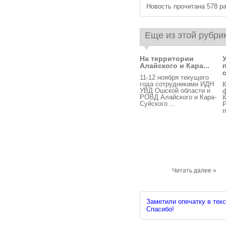
Новость прочитана 578 ра
Еще из этой рубри
На территории
Алайского и Кара...
11-12 ноября текущего
года сотрудниками ИДН
К
УВД Ошской области и
РОВД Алайского и Кара-
Суйского ...
Р
п
Читать далее »
Заметили опечатку в текс
Спасибо!