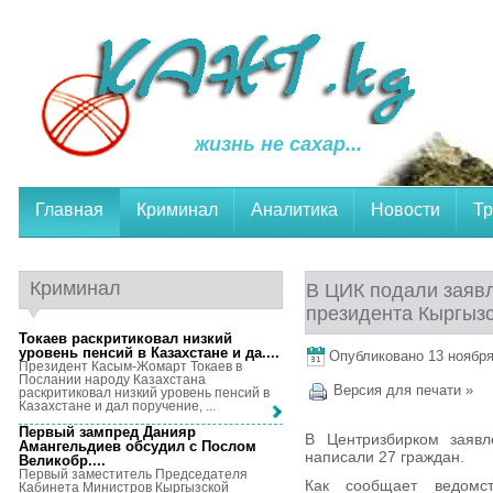
жизнь не сахар...
Главная
Криминал
Аналитика
Новости
Тр
Криминал
В ЦИК подали заявл
президента Кыргыз
Токаев раскритиковал низкий
уровень пенсий в Казахстане и да...
.
Опубликовано 13 ноября,
Президент Касым-Жомарт Токаев в
Послании народу Казахстана
Версия для печати »
раскритиковал низкий уровень пенсий в
Казахстане и дал поручение, ...
Первый зампред Данияр
В Центризбирком заявл
Амангельдиев обсудил с Послом
написали 27 граждан.
Великобр...
.
Первый заместитель Председателя
Как сообщает ведомс
Кабинета Министров Кыргызской