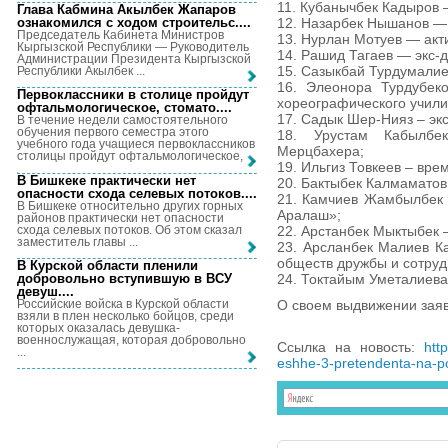
11. Кубанычбек Кадыров 
Глава Кабмина Акылбек Жапаров
ознакомился с ходом строительс...
.
12. Назарбек Нышанов — 
Председатель Кабинета Министров
13. Нурлан Мотуев — акт
Кыргызской Республики — Руководитель
14. Рашид Тагаев — экс-
Администрации Президента Кыргызской
15. Сазыкбай Турдумалие
Республики Акылбек ...
16. Элеонора Турдубек
Первоклассники в столице пройдут
хореографического учили
офтальмологическое, стомато...
.
17. Садык Шер-Нияз – экс
В течение недели самостоятельного
обучения первого семестра этого
18. Урустам Кабылб
учебного года учащиеся первоклассников
Мерцбахера;
столицы пройдут офтальмологическое, ...
19. Ильгиз Товкеев – вре
В Бишкеке практически нет
20. Бактыбек Калмаматов
опасности схода селевых потоков...
.
21. Камчиев Жамбылбек 
В Бишкеке относительно других горных
Аралаш»;
районов практически нет опасности
схода селевых потоков. Об этом сказал
22. Арстанбек Мыктыбек 
заместитель главы ...
23. Арсланбек Малиев К
обществ дружбы и сотруд
В Курской области пленили
добровольно вступившую в ВСУ
24. Токтайым Уметалиева
девуш...
.
Российские войска в Курской области
О своем выдвижении заяв
взяли в плен несколько бойцов, среди
которых оказалась девушка-
военнослужащая, которая добровольно
Ссылка на новость:
htt
...
eshhe-3-pretendenta-na-po