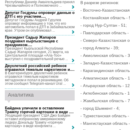
Республики Данияр Амангельдиев принял
В разрезе регионов:
Чрезвычайного и Полномочного ...
- Восточно-Казахстанская 
Депутат Госдумы опроверг данные о
ДТП с его участием...
.
- Костанайская область - 
Депутат Госдумы Андрей Гурулев
опроверг информацию о том, что его
- город Нур-Султан - 51;
автомобиль попал в ДТП в Забайкальском
крае. Утром он опубликовал ...
- Павлодарская область - 
Президент Садыр Жапаров
- Северо-Казахстанская об
поздравил кыргызстанцев с
праздником...
.
- город Алматы - 39;
Президент Кыргызской Республики
Садыр Жапаров сегодня, 21 марта, на
- Акмолинская область - 3
Центральной площади «Ала-Тоо»
выступил с поздравительной речью ...
- Западно-Казахстанская о
Двухлетний российский ребенок
отравился тяжелым наркотиком и...
.
- Карагандинская область 
В Екатеринбурге двухлетний ребенок
отравился тяжелым наркотиком
- Алматинская область - 1
метадоном и попал в реанимацию. Об
этом сообщил Telegram-канал Ural ...
- Атырауская область - 12
- Актюбинская область - 1
Аналитика
- Жамбылская область - 7
Байдена уличили в оставлении
- город Шымкент - 4;
Трампу горячей картошки в виде ...
.
Уходящий президент США Джо Байден
- Туркестанская область - 
оставил избранному американскому
лидеру Дональду Трампу «горячую
- Мангистауская область -
картошку» в виде конфликта ...