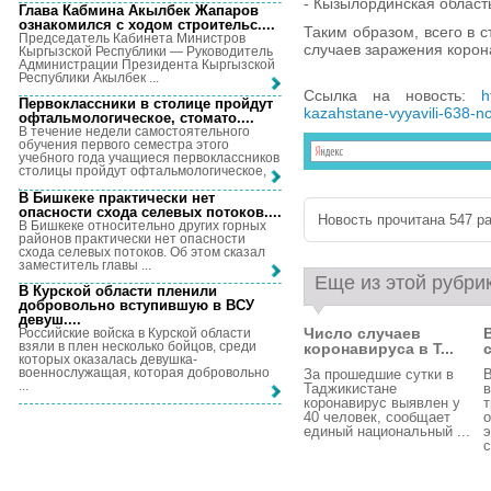
- Кызылординская область
Глава Кабмина Акылбек Жапаров
ознакомился с ходом строительс...
.
Таким образом, всего в 
Председатель Кабинета Министров
случаев заражения корона
Кыргызской Республики — Руководитель
Администрации Президента Кыргызской
Республики Акылбек ...
Ссылка на новость:
h
Первоклассники в столице пройдут
kazahstane-vyyavili-638-n
офтальмологическое, стомато...
.
В течение недели самостоятельного
обучения первого семестра этого
учебного года учащиеся первоклассников
столицы пройдут офтальмологическое, ...
В Бишкеке практически нет
опасности схода селевых потоков...
.
Новость прочитана 547 ра
В Бишкеке относительно других горных
районов практически нет опасности
схода селевых потоков. Об этом сказал
заместитель главы ...
Еще из этой рубри
В Курской области пленили
добровольно вступившую в ВСУ
девуш...
.
Число случаев
Российские войска в Курской области
взяли в плен несколько бойцов, среди
коронавируса в Т...
которых оказалась девушка-
военнослужащая, которая добровольно
За прошедшие сутки в
В
...
Таджикистане
в
коронавирус выявлен у
40 человек, сообщает
о
единый национальный ...
э
с