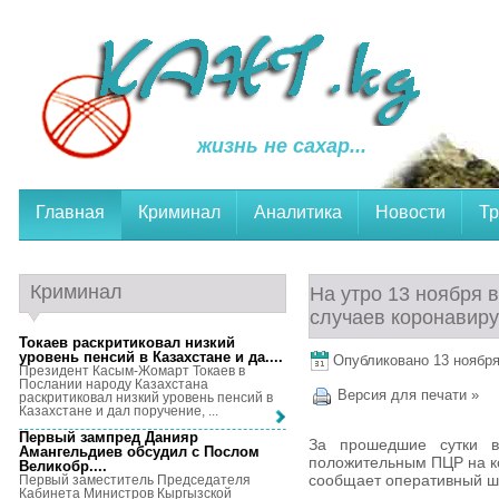
жизнь не сахар...
Главная
Криминал
Аналитика
Новости
Тр
Криминал
На утро 13 ноября 
случаев коронавир
Токаев раскритиковал низкий
уровень пенсий в Казахстане и да...
.
Опубликовано 13 ноября,
Президент Касым-Жомарт Токаев в
Послании народу Казахстана
Версия для печати »
раскритиковал низкий уровень пенсий в
Казахстане и дал поручение, ...
Первый зампред Данияр
За прошедшие сутки в
Амангельдиев обсудил с Послом
положительным ПЦР на к
Великобр...
.
сообщает оперативный ш
Первый заместитель Председателя
Кабинета Министров Кыргызской