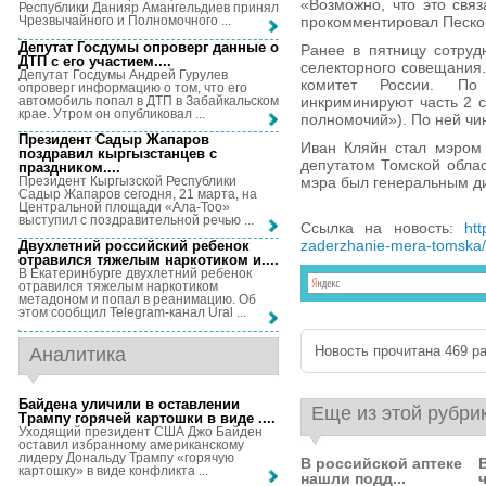
«Возможно, что это свя
Республики Данияр Амангельдиев принял
прокомментировал Песко
Чрезвычайного и Полномочного ...
Депутат Госдумы опроверг данные о
Ранее в пятницу сотруд
ДТП с его участием...
.
селекторного совещания.
Депутат Госдумы Андрей Гурулев
комитет России. По
опроверг информацию о том, что его
автомобиль попал в ДТП в Забайкальском
инкриминируют часть 2 
крае. Утром он опубликовал ...
полномочий»). По ней чи
Президент Садыр Жапаров
Иван Кляйн стал мэром 
поздравил кыргызстанцев с
депутатом Томской облас
праздником...
.
Президент Кыргызской Республики
мэра был генеральным д
Садыр Жапаров сегодня, 21 марта, на
Центральной площади «Ала-Тоо»
выступил с поздравительной речью ...
Ссылка на новость:
htt
zaderzhanie-mera-tomska/
Двухлетний российский ребенок
отравился тяжелым наркотиком и...
.
В Екатеринбурге двухлетний ребенок
отравился тяжелым наркотиком
метадоном и попал в реанимацию. Об
этом сообщил Telegram-канал Ural ...
Новость прочитана 469 ра
Аналитика
Байдена уличили в оставлении
Еще из этой рубри
Трампу горячей картошки в виде ...
.
Уходящий президент США Джо Байден
оставил избранному американскому
лидеру Дональду Трампу «горячую
В российской аптеке
картошку» в виде конфликта ...
нашли подд...