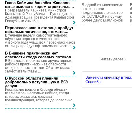
Глава Кабмина Акылбек Жапаров
В одной из московских
В
ознакомился с ходом строительс...
.
аптек нашли
б
Председатель Кабинета Министров
поддельное лекарство
Кыргызской Республики — Руководитель
от COVID-19 на сумму
к
Администрации Президента Кыргызской
более двух миллионов
р
Республики Акылбек ...
...
.
Первоклассники в столице пройдут
офтальмологическое, стомато...
.
В течение недели самостоятельного
обучения первого семестра этого
учебного года учащиеся первоклассников
столицы пройдут офтальмологическое, ...
В Бишкеке практически нет
опасности схода селевых потоков...
.
Читать далее »
В Бишкеке относительно других горных
районов практически нет опасности
схода селевых потоков. Об этом сказал
заместитель главы ...
Заметили опечатку в текс
В Курской области пленили
Спасибо!
добровольно вступившую в ВСУ
девуш...
.
Российские войска в Курской области
взяли в плен несколько бойцов, среди
которых оказалась девушка-
военнослужащая, которая добровольно
...