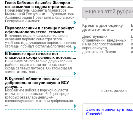
Глава Кабмина Акылбек Жапаров
ознакомился с ходом строительс...
.
Председатель Кабинета Министров
Еще из этой рубри
Кыргызской Республики — Руководитель
Администрации Президента Кыргызской
Республики Акылбек ...
Кремль дал оценку
Первоклассники в столице пройдут
достаточност...
офтальмологическое, стомато...
.
В течение недели самостоятельного
Действующих
В
обучения первого семестра этого
ограничений, введенных
т
учебного года учащиеся первоклассников
из-за распространения
л
столицы пройдут офтальмологическое, ...
коронавируса,
достаточно. Такую ...
В Бишкеке практически нет
.
опасности схода селевых потоков...
.
В Бишкеке относительно других горных
районов практически нет опасности
схода селевых потоков. Об этом сказал
заместитель главы ...
В Курской области пленили
добровольно вступившую в ВСУ
девуш...
.
Российские войска в Курской области
Читать далее »
взяли в плен несколько бойцов, среди
которых оказалась девушка-
военнослужащая, которая добровольно
...
Заметили опечатку в текс
Спасибо!