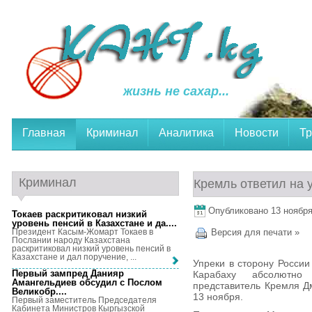
жизнь не сахар...
Главная
Криминал
Аналитика
Новости
Тр
Криминал
Кремль ответил на 
Опубликовано 13 ноября,
Токаев раскритиковал низкий
уровень пенсий в Казахстане и да...
.
Президент Касым-Жомарт Токаев в
Версия для печати »
Послании народу Казахстана
раскритиковал низкий уровень пенсий в
Казахстане и дал поручение, ...
Упреки в сторону России
Первый зампред Данияр
Карабаху абсолютно 
Амангельдиев обсудил с Послом
представитель Кремля Дм
Великобр...
.
13 ноября.
Первый заместитель Председателя
Кабинета Министров Кыргызской