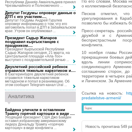
По его словам, Москва н
Республики Данияр Амангельдиев принял
о коллективной безопасн
Чрезвычайного и Полномочного ...
Депутат Госдумы опроверг данные о
Песков отметил, чт
ДТП с его участием...
.
урегулирования в Караб
Депутат Госдумы Андрей Гурулев
позволило бы избежать б
опроверг информацию о том, что его
автомобиль попал в ДТП в Забайкальском
Пресс-секретарь россий
крае. Утром он опубликовал ...
дружбой и с Армени
Президент Садыр Жапаров
беспристрастным пос
поздравил кыргызстанцев с
конфликта.
праздником...
.
Президент Кыргызской Республики
10 ноября главы Росси
Садыр Жапаров сегодня, 21 марта, на
Центральной площади «Ала-Тоо»
прекращении боевых дей
выступил с поздравительной речью ...
вдоль линии соприко
соединяющего Армению 
Двухлетний российский ребенок
отравился тяжелым наркотиком и...
.
соглашению сторон, до 
В Екатеринбурге двухлетний ребенок
территории в четырех ра
отравился тяжелым наркотиком
и Лачинском. За Армение
метадоном и попал в реанимацию. Об
этом сообщил Telegram-канал Ural ...
Ссылка на новость:
htt
Аналитика
predatelstve-armenii/
Байдена уличили в оставлении
Трампу горячей картошки в виде ...
.
Уходящий президент США Джо Байден
оставил избранному американскому
лидеру Дональду Трампу «горячую
Новость прочитана 549 ра
картошку» в виде конфликта ...