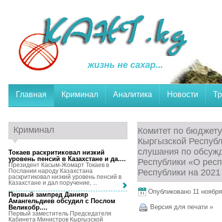
жизнь не сахар...
Главная
Криминал
Аналитика
Новости
Тр
Криминал
Комитет по бюджет
Кыргызской Респуб
слушания по обсуж
Токаев раскритиковал низкий
уровень пенсий в Казахстане и да...
.
Республики «О рес
Президент Касым-Жомарт Токаев в
Послании народу Казахстана
Республики на 2021
раскритиковал низкий уровень пенсий в
Казахстане и дал поручение, ...
Опубликовано 11 ноября,
Первый зампред Данияр
Амангельдиев обсудил с Послом
Версия для печати »
Великобр...
.
Первый заместитель Председателя
Кабинета Министров Кыргызской