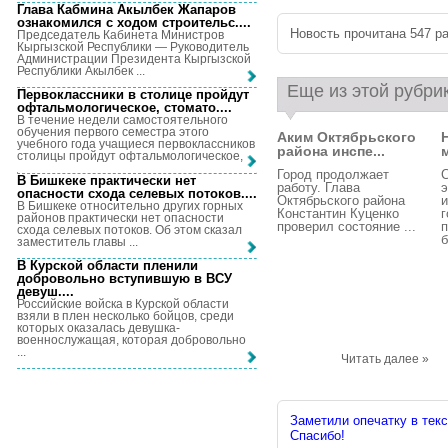
Глава Кабмина Акылбек Жапаров
ознакомился с ходом строительс...
.
Новость прочитана 547 ра
Председатель Кабинета Министров
Кыргызской Республики — Руководитель
Администрации Президента Кыргызской
Республики Акылбек ...
Еще из этой рубри
Первоклассники в столице пройдут
офтальмологическое, стомато...
.
В течение недели самостоятельного
обучения первого семестра этого
Аким Октябрьского
учебного года учащиеся первоклассников
района инспе...
м
столицы пройдут офтальмологическое, ...
Город продолжает
С
В Бишкеке практически нет
работу. Глава
э
опасности схода селевых потоков...
.
Октябрьского района
и
В Бишкеке относительно других горных
Константин Куценко
г
районов практически нет опасности
проверил состояние ...
п
схода селевых потоков. Об этом сказал
б
заместитель главы ...
В Курской области пленили
добровольно вступившую в ВСУ
девуш...
.
Российские войска в Курской области
взяли в плен несколько бойцов, среди
которых оказалась девушка-
военнослужащая, которая добровольно
...
Читать далее »
Заметили опечатку в текс
Спасибо!