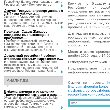
Республики Данияр Амангельдиев принял
Комитет по бюджету 
Чрезвычайного и Полномочного ...
Республики при соде
Депутат Госдумы опроверг данные о
управления по развитию
ДТП с его участием...
.
демократия при активно
Депутат Госдумы Андрей Гурулев
слушания по обсуждению
опроверг информацию о том, что его
автомобиль попал в ДТП в Забайкальском
республиканском бюдже
крае. Утром он опубликовал ...
прогнозе на 2022-2023 го
Президент Садыр Жапаров
Для участия в парламен
поздравил кыргызстанцев с
государственных орган
праздником...
.
Президент Кыргызской Республики
информаций, неправит
Садыр Жапаров сегодня, 21 марта, на
сообщества.
Центральной площади «Ала-Тоо»
выступил с поздравительной речью ...
Место и время проведе
ноября 2020 года, в 14-00
Двухлетний российский ребенок
отравился тяжелым наркотиком и...
.
Регистрация участников –
В Екатеринбурге двухлетний ребенок
отравился тяжелым наркотиком
метадоном и попал в реанимацию. Об
Предварительная рег
этом сообщил Telegram-канал Ural ...
информации возможно по 
Аналитика
Ссылка на новость:
h
finansam-zhogorku-kenesha
slushaniya-po-obsuzhdeniy
Байдена уличили в оставлении
respublikanskom-byudzhet
Трампу горячей картошки в виде ...
.
Уходящий президент США Джо Байден
оставил избранному американскому
лидеру Дональду Трампу «горячую
картошку» в виде конфликта ...