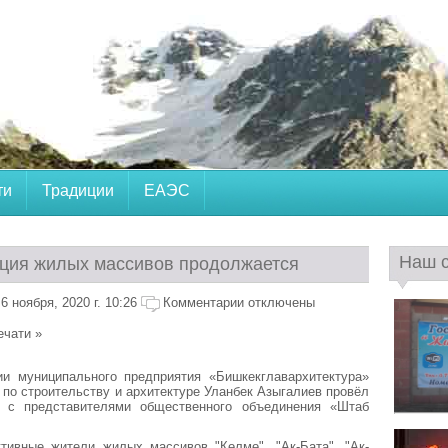
ти
Традиции
ЕАЭС
Наш 
ция жилых массивов продолжается
 ноября, 2020 г. 10:26
Комментарии отключены
ечати »
ии муниципального предприятия «Бишкекглавархитектура»
 по строительству и архитектуре Уланбек Азыгалиев провёл
 с представителями общественного объединения «Штаб
тивные жители жилых массивов "Көлмө", "Ак-Бата", "Ак-