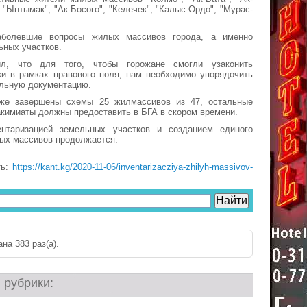
, "Ынтымак", "Ак-Босого", "Келечек", "Калыс-Ордо", "Мурас-
болевшие вопросы жилых массивов города, а именно
ьных участков.
ил, что для того, чтобы горожане смогли узаконить
ки в рамках правового поля, нам необходимо упорядочить
ельную документацию.
же завершены схемы 25 жилмассивов из 47, остальные
кимиаты должны предоставить в БГА в скором времени.
нтаризацией земельных участков и созданием единого
ых массивов продолжается.
ть:
https://kant.kg/2020-11-06/inventarizacziya-zhilyh-massivov-
на 383 раз(a).
 рубрики: