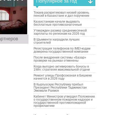
Популярное за год
Токаев раскритиковал низкий уровень
пенсий в Казахстане и дал поручение
Казахстанкам начали выдавать
бесплатные противозачаточные
Утвержден размер среднемесячной
зарплаты по регионам на 2026 год
артнеров
В Шымкенте наградили лучших
строителей
Регистрация телефонов по IMEI-кодам
доверена государственной компании
После внедрения системы «Базар»
проверки на рынках отменены
Когда выгодно активировать бонусы в
1Win: стратегия максимальной отдачи
Ремонт улицы Профсоюзная в Бишкеке
начнется в 2026 году
В Кыргызскую Республику прибыл
Президент Республики Таджикистан
Эмомали Рахмон
Кабинет Министров утвердил Положение
о государственном пожарном надзоре и
государственной противопожарной
профилактике