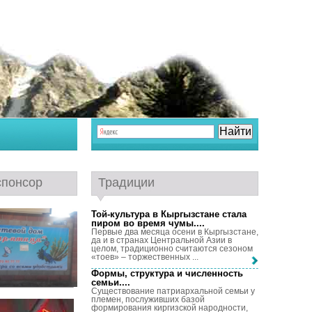
спонсор
Традиции
Той-культура в Кыргызстане стала
пиром во время чумы...
.
Первые два месяца осени в Кыргызстане,
да и в странах Центральной Азии в
целом, традиционно считаются сезоном
«тоев» – торжественных ...
Формы, структура и численность
семьи...
.
Существование патриархальной семьи у
племен, послуживших базой
формирования киргизской народности,