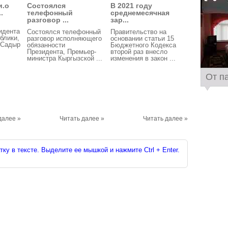
и.о
Состоялся
В 2021 году
.
телефонный
среднемесячная
разговор ...
зар...
идента
Состоялся телефонный
Правительство на
блики,
разговор исполняющего
основании статьи 15
 Садыр
обязанности
Бюджетного Кодекса
Президента, Премьер-
второй раз внесло
министра Кыргызской ...
изменения в закон ...
От п
далее »
Читать далее »
Читать далее »
ку в тексте. Выделите ее мышкой и нажмите Ctrl + Enter.