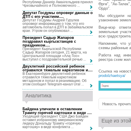
Республики Данияр Амангельдиев принял
Өргө", "Ак-Тилек"
Чрезвычайного и Полномочного ...
Ордо".
Депутат Госдумы опроверг данные о
Мы обсудили на
ДТП с его участием...
.
узаконение земел
Депутат Госдумы Андрей Гурулев
опроверг информацию о том, что его
автомобиль попал в ДТП в Забайкальском
Вице-мэр отмет
крае. Утром он опубликовал ...
земельные участ
всю градостроит
Президент Садыр Жапаров
поздравил кыргызстанцев с
Напомним, что у
праздником...
.
схемы районные а
Президент Кыргызской Республики
Садыр Жапаров сегодня, 21 марта, на
Работа над инве
Центральной площади «Ала-Тоо»
выступил с поздравительной речью ...
реестра схем жил
Двухлетний российский ребенок
отравился тяжелым наркотиком и...
.
Ссылка на новос
В Екатеринбурге двухлетний ребенок
prodolzhaetsya/
отравился тяжелым наркотиком
метадоном и попал в реанимацию. Об
этом сообщил Telegram-канал Ural ...
Аналитика
Новость прочита
Байдена уличили в оставлении
Трампу горячей картошки в виде ...
.
Уходящий президент США Джо Байден
оставил избранному американскому
Еще из этой
лидеру Дональду Трампу «горячую
картошку» в виде конфликта ...