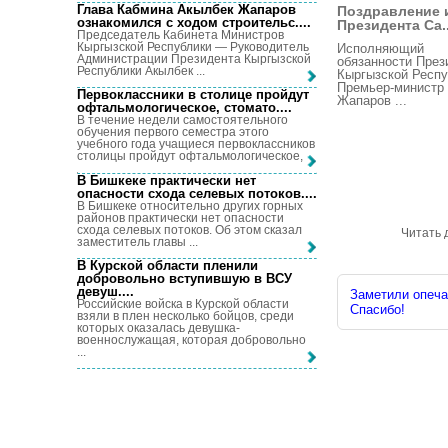
Глава Кабмина Акылбек Жапаров
Поздравление 
ознакомился с ходом строительс...
.
Президента Са..
Председатель Кабинета Министров
Кыргызской Республики — Руководитель
Исполняющий
Администрации Президента Кыргызской
обязанности През
Республики Акылбек ...
Кыргызской Респу
Премьер-министр
Первоклассники в столице пройдут
Жапаров ...
офтальмологическое, стомато...
.
В течение недели самостоятельного
обучения первого семестра этого
учебного года учащиеся первоклассников
столицы пройдут офтальмологическое, ...
В Бишкеке практически нет
опасности схода селевых потоков...
.
В Бишкеке относительно других горных
районов практически нет опасности
схода селевых потоков. Об этом сказал
Читать 
заместитель главы ...
В Курской области пленили
добровольно вступившую в ВСУ
девуш...
.
Заметили опечат
Российские войска в Курской области
Спасибо!
взяли в плен несколько бойцов, среди
которых оказалась девушка-
военнослужащая, которая добровольно
...