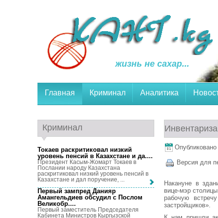
жизнь не сахар...
Главная
Криминал
Аналитика
Новос
Криминал
Инвентариза
Опубликовано 6
Токаев раскритиковал низкий
уровень пенсий в Казахстане и да...
.
Президент Касым-Жомарт Токаев в
Версия для п
Послании народу Казахстана
раскритиковал низкий уровень пенсий в
Казахстане и дал поручение, ...
Накануне в здан
вице-мэр столицы
Первый зампред Данияр
Амангельдиев обсудил с Послом
рабочую встречу
Великобр...
.
застройщиков».
Первый заместитель Председателя
Кабинета Министров Кыргызской
К нам пришли ак