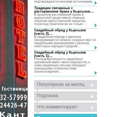
подтверждается многими источниками. ...
Традиции связанные с
расторжением брака у Кыргызов...
.
В прошлом расторжение брака в
кыргызской среде имело главным
образом односторонний характер,
поскольку практически не только ...
Свадебный обряд у Кыргызов
(часть 2)...
.
В свадебном обряде у киргизов
обнаруживается немало сходных черт со
свадебными церемониями у казахов,
некоторых народов Средней ...
Свадебный обряд у Кыргызов
(часть 1)...
.
Последовательность свадебных
церемоний имеет много вариантов, а
сами свадебные обычаи обладают
локальными особенностями
(происхождение ...
Популярное за месяц
Подписка
Что комментируют