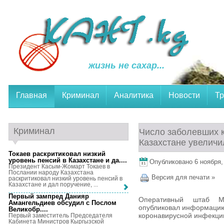
жизнь не сахар...
Главная
Криминал
Аналитика
Новости
Тр
Криминал
Число заболевших 
Казахстане увеличи
Токаев раскритиковал низкий
уровень пенсий в Казахстане и да...
.
Опубликовано 6 ноября, 
Президент Касым-Жомарт Токаев в
Послании народу Казахстана
Версия для печати »
раскритиковал низкий уровень пенсий в
Казахстане и дал поручение, ...
Первый зампред Данияр
Оперативный штаб Ми
Амангельдиев обсудил с Послом
опубликовал информацию
Великобр...
.
коронавирусной инфекции
Первый заместитель Председателя
Кабинета Министров Кыргызской