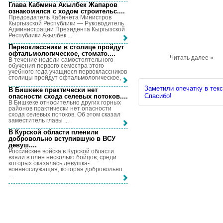
Глава Кабмина Акылбек Жапаров
ознакомился с ходом строительс...
.
Председатель Кабинета Министров
Кыргызской Республики — Руководитель
Администрации Президента Кыргызской
Республики Акылбек ...
Первоклассники в столице пройдут
офтальмологическое, стомато...
.
Читать далее »
В течение недели самостоятельного
обучения первого семестра этого
учебного года учащиеся первоклассников
столицы пройдут офтальмологическое, ...
Заметили опечатку в текс
В Бишкеке практически нет
Спасибо!
опасности схода селевых потоков...
.
В Бишкеке относительно других горных
районов практически нет опасности
схода селевых потоков. Об этом сказал
заместитель главы ...
В Курской области пленили
добровольно вступившую в ВСУ
девуш...
.
Российские войска в Курской области
взяли в плен несколько бойцов, среди
которых оказалась девушка-
военнослужащая, которая добровольно
...