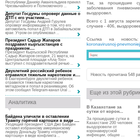
Республики Данияр Амангельдиев принял
Так, за прошедшие с
Чрезвычайного и Полномочного ...
заболевания пневмони
выздоровел.
Депутат Госдумы опроверг данные о
ДТП с его участием...
.
Всего с 1 августа зарег
Депутат Госдумы Андрей Гурулев
опроверг информацию о том, что его
случаев - 406, выздорове
автомобиль попал в ДТП в Забайкальском
крае. Утром он опубликовал ...
Ссылка на новост
Президент Садыр Жапаров
koronavirusnoj-pnevmoniej
поздравил кыргызстанцев с
праздником...
.
Президент Кыргызской Республики
Садыр Жапаров сегодня, 21 марта, на
Центральной площади «Ала-Тоо»
выступил с поздравительной речью ...
Двухлетний российский ребенок
Новость прочитана 548 ра
отравился тяжелым наркотиком и...
.
В Екатеринбурге двухлетний ребенок
отравился тяжелым наркотиком
метадоном и попал в реанимацию. Об
этом сообщил Telegram-канал Ural ...
Еще из этой рубри
Аналитика
В Казахстане за
сутки от корон...
Байдена уличили в оставлении
За прошедшие сутки в
В
Трампу горячей картошки в виде ...
.
Казахстане 200 человек
«
Уходящий президент США Джо Байден
выздоровели от
К
оставил избранному американскому
коронавирусной
с
лидеру Дональду Трампу «горячую
инфекции, общее ...
п
картошку» в виде конфликта ...