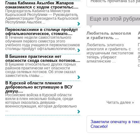
Новость прочитана 518 ра
Глава Кабмина Акылбек Жапаров
ознакомился с ходом строительс...
.
Председатель Кабинета Министров
Кыргызской Республики — Руководитель
Еще из этой рубри
Администрации Президента Кыргызской
Республики Акылбек ...
Первоклассники в столице пройдут
Любитель алкоголя
офтальмологическое, стомато...
.
и грабитель ...
В течение недели самостоятельного
обучения первого семестра этого
Любитель элитного
П
учебного года учащиеся первоклассников
алкоголя и грабитель с
с
столицы пройдут офтальмологическое, ...
игрушечным пистолетом
п
В Бишкеке практически нет
теперь убирают
А
опасности схода селевых потоков...
.
алматинские ...
T
В Бишкеке относительно других горных
с
районов практически нет опасности
схода селевых потоков. Об этом сказал
заместитель главы ...
В Курской области пленили
добровольно вступившую в ВСУ
девуш...
.
Российские войска в Курской области
взяли в плен несколько бойцов, среди
которых оказалась девушка-
Читать далее »
военнослужащая, которая добровольно
...
Заметили опечатку в текс
Спасибо!