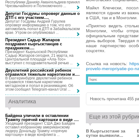
Республики Данияр Амангельдиев принял
Чрезвычайного и Полномочного ...
Майкл Клечески, посо
являются одним из важны
Депутат Госдумы опроверг данные о
ДТП с его участием...
.
в США, так и в Монголии.
Депутат Госдумы Андрей Гурулев
опроверг информацию о том, что его
«Приятно видеть стольк
автомобиль попал в ДТП в Забайкальском
Монголии, чтобы отпра
крае. Утром он опубликовал ...
официальным представит
Президент Садыр Жапаров
день выборов. Твердая 
поздравил кыргызстанцев с
наше партнерство особ
праздником...
.
соцсетях.
Президент Кыргызской Республики
Садыр Жапаров сегодня, 21 марта, на
Центральной площади «Ала-Тоо»
выступил с поздравительной речью ...
Ссылка на новость:
http
provelo-meropriyatie-po-n
Двухлетний российский ребенок
отравился тяжелым наркотиком и...
.
В Екатеринбурге двухлетний ребенок
отравился тяжелым наркотиком
метадоном и попал в реанимацию. Об
этом сообщил Telegram-канал Ural ...
Новость прочитана 455 ра
Аналитика
Байдена уличили в оставлении
Еще из этой рубри
Трампу горячей картошки в виде ...
.
Уходящий президент США Джо Байден
оставил избранному американскому
В Кыргызстане за
лидеру Дональду Трампу «горячую
картошку» в виде конфликта ...
сутки выявили...