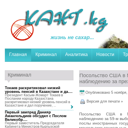
жизнь не сахар...
Главная
Криминал
Аналитика
Новости
Тр
Криминал
Посольство США в 
наблюдению за пре
Токаев раскритиковал низкий
уровень пенсий в Казахстане и да...
.
Опубликовано 5 ноября, 
Президент Касым-Жомарт Токаев в
Послании народу Казахстана
Версия для печати »
раскритиковал низкий уровень пенсий в
Казахстане и дал поручение, ...
Первый зампред Данияр
Посольство США в М
Амангельдиев обсудил с Послом
наблюдению за 59-м выб
Великобр...
.
послы иностранных госуд
Первый заместитель Председателя
Кабинета Министров Кыргызской
монгольских социальных, 