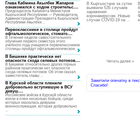
Глава Кабмина Акылбек Жапаров
В Кыргызстане за сутки
В
ознакомился с ходом строительс...
.
выявили 535 случаев
б
Председатель Кабинета Министров
заражения
з
Кыргызской Республики — Руководитель
коронавирусом. Новые
Ф
Администрации Президента Кыргызской
случаи COVID-19 на ...
м
Республики Акылбек ...
Первоклассники в столице пройдут
офтальмологическое, стомато...
.
В течение недели самостоятельного
обучения первого семестра этого
учебного года учащиеся первоклассников
столицы пройдут офтальмологическое, ...
В Бишкеке практически нет
опасности схода селевых потоков...
.
Читать далее »
В Бишкеке относительно других горных
районов практически нет опасности
схода селевых потоков. Об этом сказал
заместитель главы ...
Заметили опечатку в текс
В Курской области пленили
Спасибо!
добровольно вступившую в ВСУ
девуш...
.
Российские войска в Курской области
взяли в плен несколько бойцов, среди
которых оказалась девушка-
военнослужащая, которая добровольно
...