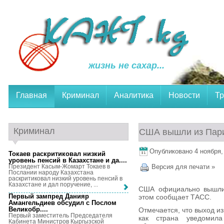
жизнь не сахар...
Главная
Криминал
Аналитика
Новости
Тр
Криминал
США вышли из Пари
Опубликовано 4 ноября, 
Токаев раскритиковал низкий
уровень пенсий в Казахстане и да...
.
Президент Касым-Жомарт Токаев в
Версия для печати »
Послании народу Казахстана
раскритиковал низкий уровень пенсий в
Казахстане и дал поручение, ...
США официально вышли 
Первый зампред Данияр
этом сообщает ТАСС.
Амангельдиев обсудил с Послом
Великобр...
.
Отмечается, что выход из
Первый заместитель Председателя
как страна уведомил
Кабинета Министров Кыргызской