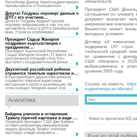
обязательств.
Республики Данияр Амангельдиев принял
Чрезвычайного и Полномочного ...
Президент США Дональ
Депутат Госдумы опроверг данные о
соглашения по климату е
ДТП с его участием...
.
документ возлагает неп
Депутат Госдумы Андрей Гурулев
американские компании и
опроверг информацию о том, что его
автомобиль попал в ДТП в Забайкальском
Вашингтон может вновь
крае. Утром он опубликовал ...
выгодных условиях.
Президент Садыр Жапаров
Договор об изменении
поздравил кыргызстанцев с
подержали 197 стран.
праздником...
.
Президент Кыргызской Республики
глобальной средней тем
Садыр Жапаров сегодня, 21 марта, на
по сравнению с доинду
Центральной площади «Ала-Тоо»
США обязались к 2025 
выступил с поздравительной речью ...
выбрасываемых в атмо
Двухлетний российский ребенок
уровнем 2005 года.
отравился тяжелым наркотиком и...
.
В Екатеринбурге двухлетний ребенок
отравился тяжелым наркотиком
Ссылка на новость:
https
метадоном и попал в реанимацию. Об
этом сообщил Telegram-канал Ural ...
soglasheniya-po-klimatu/
Аналитика
Байдена уличили в оставлении
Трампу горячей картошки в виде ...
.
Новость прочитана 602 ра
Уходящий президент США Джо Байден
оставил избранному американскому
лидеру Дональду Трампу «горячую
картошку» в виде конфликта ...
Еще из этой рубри