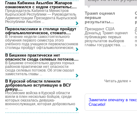
Глава Кабмина Акылбек Жапаров
ознакомился с ходом строительс...
.
Председатель Кабинета Министров
Трамп оценил
Кыргызской Республики — Руководитель
первые
Администрации Президента Кыргызской
результаты...
Республики Акылбек ...
Президент США
Первоклассники в столице пройдут
Дональд Трамп оценил
офтальмологическое, стомато...
.
публикацию первых
о
В течение недели самостоятельного
обучения первого семестра этого
результатов выборов
п
учебного года учащиеся первоклассников
главы государства. ...
з
столицы пройдут офтальмологическое, ...
В Бишкеке практически нет
опасности схода селевых потоков...
.
В Бишкеке относительно других горных
районов практически нет опасности
схода селевых потоков. Об этом сказал
заместитель главы ...
В Курской области пленили
Читать далее »
добровольно вступившую в ВСУ
девуш...
.
Российские войска в Курской области
взяли в плен несколько бойцов, среди
Заметили опечатку в текс
которых оказалась девушка-
военнослужащая, которая добровольно
Спасибо!
...