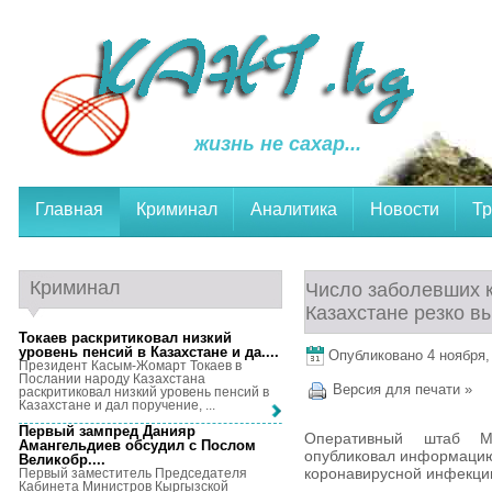
жизнь не сахар...
Главная
Криминал
Аналитика
Новости
Тр
Криминал
Число заболевших 
Казахстане резко в
Токаев раскритиковал низкий
уровень пенсий в Казахстане и да...
.
Опубликовано 4 ноября, 
Президент Касым-Жомарт Токаев в
Послании народу Казахстана
Версия для печати »
раскритиковал низкий уровень пенсий в
Казахстане и дал поручение, ...
Первый зампред Данияр
Оперативный штаб Ми
Амангельдиев обсудил с Послом
опубликовал информацию
Великобр...
.
коронавирусной инфекции
Первый заместитель Председателя
Кабинета Министров Кыргызской