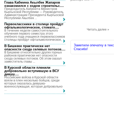
Глава Кабмина Акылбек Жапаров
ознакомился с ходом строительс...
.
Председатель Кабинета Министров
Кыргызской Республики — Руководитель
Администрации Президента Кыргызской
Республики Акылбек ...
Первоклассники в столице пройдут
офтальмологическое, стомато...
.
Читать далее »
В течение недели самостоятельного
обучения первого семестра этого
учебного года учащиеся первоклассников
столицы пройдут офтальмологическое, ...
Заметили опечатку в текс
В Бишкеке практически нет
Спасибо!
опасности схода селевых потоков...
.
В Бишкеке относительно других горных
районов практически нет опасности
схода селевых потоков. Об этом сказал
заместитель главы ...
В Курской области пленили
добровольно вступившую в ВСУ
девуш...
.
Российские войска в Курской области
взяли в плен несколько бойцов, среди
которых оказалась девушка-
военнослужащая, которая добровольно
...