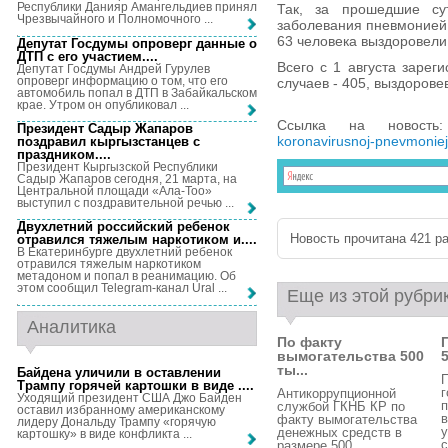
Республики Данияр Амангельдиев принял
Так, за прошедшие су
Чрезвычайного и Полномочного ...
заболевания пневмонией 
63 человека выздоровели
Депутат Госдумы опроверг данные о
ДТП с его участием...
.
Всего с 1 августа зарег
Депутат Госдумы Андрей Гурулев
опроверг информацию о том, что его
случаев - 405, выздорове
автомобиль попал в ДТП в Забайкальском
крае. Утром он опубликовал ...
Ссылка на новост
Президент Садыр Жапаров
koronavirusnoj-pnevmoniej
поздравил кыргызстанцев с
праздником...
.
Президент Кыргызской Республики
Садыр Жапаров сегодня, 21 марта, на
Центральной площади «Ала-Тоо»
выступил с поздравительной речью ...
Двухлетний российский ребенок
Новость прочитана 421 ра
отравился тяжелым наркотиком и...
.
В Екатеринбурге двухлетний ребенок
отравился тяжелым наркотиком
метадоном и попал в реанимацию. Об
этом сообщил Telegram-канал Ural ...
Еще из этой рубри
Аналитика
По факту
вымогательства 500
ты...
Байдена уличили в оставлении
П
Трампу горячей картошки в виде ...
.
г
Антикоррупционной
Уходящий президент США Джо Байден
п
службой ГКНБ КР по
оставил избранному американскому
в
факту вымогательства
лидеру Дональду Трампу «горячую
у
денежных средств в
картошку» в виде конфликта ...
с
размере 500 ...