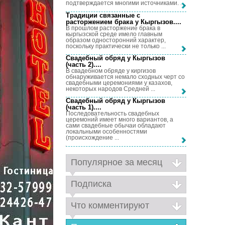
подтверждается многими источниками. ...
Традиции связанные с
расторжением брака у Кыргызов...
.
В прошлом расторжение брака в
кыргызской среде имело главным
образом односторонний характер,
поскольку практически не только ...
Свадебный обряд у Кыргызов
(часть 2)...
.
В свадебном обряде у киргизов
обнаруживается немало сходных черт со
свадебными церемониями у казахов,
некоторых народов Средней ...
Свадебный обряд у Кыргызов
(часть 1)...
.
Последовательность свадебных
церемоний имеет много вариантов, а
сами свадебные обычаи обладают
локальными особенностями
(происхождение ...
Популярное за месяц
Подписка
Что комментируют