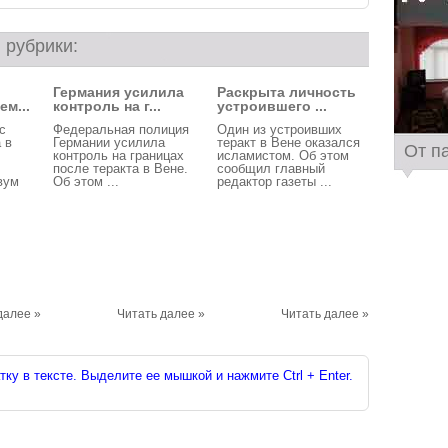
 рубрики:
Германия усилила
Раскрыта личность
ем...
контроль на г...
устроившего ...
с
Федеральная полиция
Один из устроивших
 в
Германии усилила
теракт в Вене оказался
От п
контроль на границах
исламистом. Об этом
после теракта в Вене.
сообщил главный
вум
Об этом ...
редактор газеты ...
далее »
Читать далее »
Читать далее »
ку в тексте. Выделите ее мышкой и нажмите Ctrl + Enter.