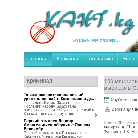
жизнь не сахар...
Главная
Криминал
Аналитика
Новос
Криминал
100 миллион
выборах в 
Токаев раскритиковал низкий
уровень пенсий в Казахстане и да...
.
Опубликовано 4
Президент Касым-Жомарт Токаев в
Послании народу Казахстана
Версия для п
раскритиковал низкий уровень пенсий в
Казахстане и дал поручение, ...
Первый зампред Данияр
Более 100 милли
Амангельдиев обсудил с Послом
выборах в США. 
Великобр...
.
Флориды U.S. Elec
Первый заместитель Председателя
Кабинета Министров Кыргызской