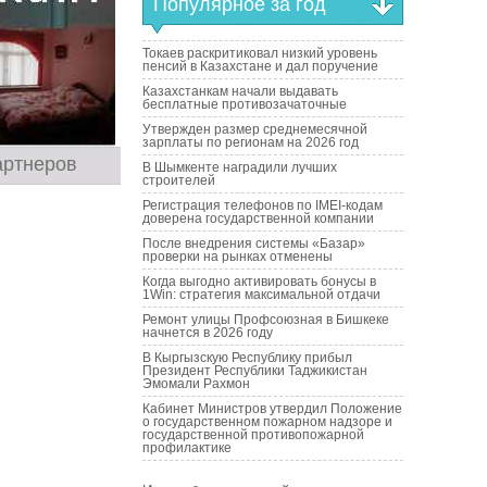
Популярное за год
Токаев раскритиковал низкий уровень
пенсий в Казахстане и дал поручение
Казахстанкам начали выдавать
бесплатные противозачаточные
Утвержден размер среднемесячной
зарплаты по регионам на 2026 год
артнеров
В Шымкенте наградили лучших
строителей
Регистрация телефонов по IMEI-кодам
доверена государственной компании
После внедрения системы «Базар»
проверки на рынках отменены
Когда выгодно активировать бонусы в
1Win: стратегия максимальной отдачи
Ремонт улицы Профсоюзная в Бишкеке
начнется в 2026 году
В Кыргызскую Республику прибыл
Президент Республики Таджикистан
Эмомали Рахмон
Кабинет Министров утвердил Положение
о государственном пожарном надзоре и
государственной противопожарной
профилактике