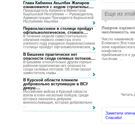
Глава Кабмина Акылбек Жапаров
ознакомился с ходом строительс...
.
Председатель Кабинета Министров
Еще из этой
Кыргызской Республики — Руководитель
Администрации Президента Кыргызской
Республики Акылбек ...
Лавров оценил
Первоклассники в столице пройдут
численность на
офтальмологическое, стомато...
.
В течение недели самостоятельного
Число наемников 
обучения первого семестра этого
Ближнего Востока
учебного года учащиеся первоклассников
зоне карабахского
столицы пройдут офтальмологическое, ...
конфликта
В Бишкеке практически нет
приближается к д
опасности схода селевых потоков...
.
тысячам. ...
В Бишкеке относительно других горных
районов практически нет опасности
схода селевых потоков. Об этом сказал
заместитель главы ...
В Курской области пленили
добровольно вступившую в ВСУ
девуш...
.
Российские войска в Курской области
Читать 
взяли в плен несколько бойцов, среди
которых оказалась девушка-
военнослужащая, которая добровольно
...
Заметили опечат
Спасибо!