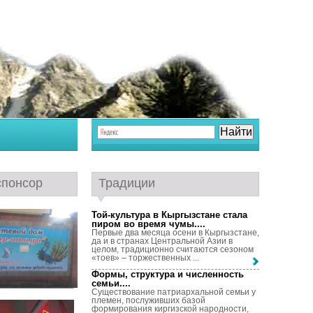
спонсор
Традиции
Той-культура в Кыргызстане стала
пиром во время чумы...
.
Первые два месяца осени в Кыргызстане,
да и в странах Центральной Азии в
целом, традиционно считаются сезоном
«тоев» – торжественных ...
Формы, структура и численность
семьи...
.
Существование патриархальной семьи у
племен, послуживших базой
формирования киргизской народности,