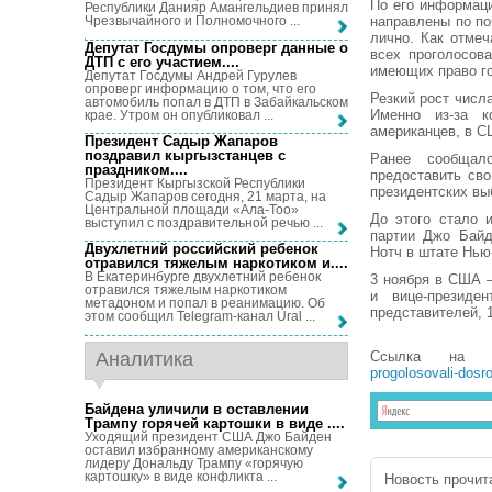
По его информаци
Республики Данияр Амангельдиев принял
направлены по по
Чрезвычайного и Полномочного ...
лично. Как отмеч
Депутат Госдумы опроверг данные о
всех проголосов
ДТП с его участием...
.
имеющих право го
Депутат Госдумы Андрей Гурулев
опроверг информацию о том, что его
Резкий рост числ
автомобиль попал в ДТП в Забайкальском
Именно из-за к
крае. Утром он опубликовал ...
американцев, в С
Президент Садыр Жапаров
поздравил кыргызстанцев с
Ранее сообщал
праздником...
.
предоставить св
Президент Кыргызской Республики
президентских вы
Садыр Жапаров сегодня, 21 марта, на
Центральной площади «Ала-Тоо»
До этого стало 
выступил с поздравительной речью ...
партии Джо Байд
Двухлетний российский ребенок
Нотч в штате Нью
отравился тяжелым наркотиком и...
.
В Екатеринбурге двухлетний ребенок
3 ноября в США 
отравился тяжелым наркотиком
и вице-президе
метадоном и попал в реанимацию. Об
представителей, 
этом сообщил Telegram-канал Ural ...
Аналитика
Ссылка на 
progolosovali-dosr
Байдена уличили в оставлении
Трампу горячей картошки в виде ...
.
Уходящий президент США Джо Байден
оставил избранному американскому
лидеру Дональду Трампу «горячую
картошку» в виде конфликта ...
Новость прочита