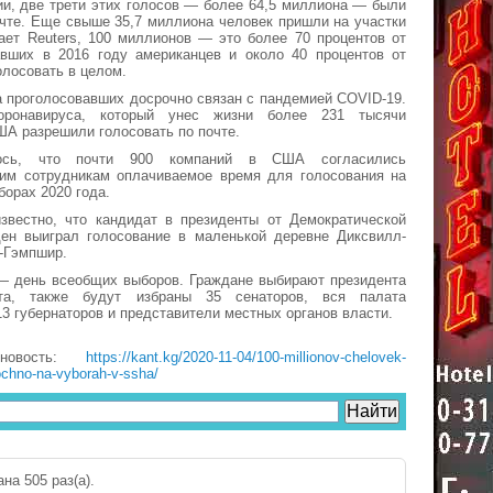
и, две трети этих голосов — более 64,5 миллиона — были
чте. Еще свыше 35,7 миллиона человек пришли на участки
ает Reuters, 100 миллионов — это более 70 процентов от
авших в 2016 году американцев и около 40 процентов от
лосовать в целом.
а проголосовавших досрочно связан с пандемией COVID-19.
оронавируса, который унес жизни более 231 тысячи
ША разрешили голосовать по почте.
ось, что почти 900 компаний в США согласились
оим сотрудникам оплачиваемое время для голосования на
борах 2020 года.
известно, что кандидат в президенты от Демократической
ен выиграл голосование в маленькой деревне Диксвилл-
-Гэмпшир.
— день всеобщих выборов. Граждане выбирают президента
нта, также будут избраны 35 сенаторов, вся палата
13 губернаторов и представители местных органов власти.
новость:
https://kant.kg/2020-11-04/100-millionov-chelovek-
ochno-na-vyborah-v-ssha/
на 505 раз(a).