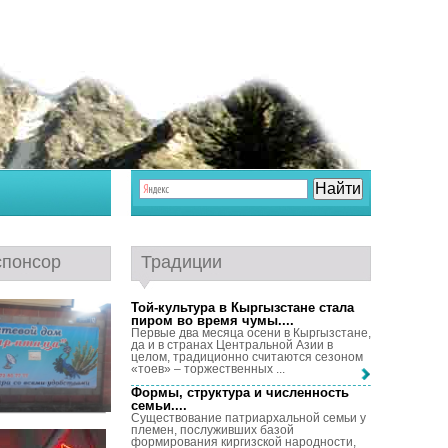
спонсор
Традиции
Той-культура в Кыргызстане стала
пиром во время чумы...
.
Первые два месяца осени в Кыргызстане,
да и в странах Центральной Азии в
целом, традиционно считаются сезоном
«тоев» – торжественных ...
Формы, структура и численность
семьи...
.
Существование патриархальной семьи у
племен, послуживших базой
формирования киргизской народности,