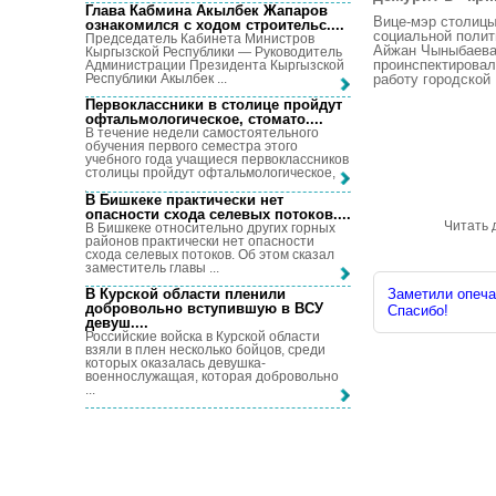
Глава Кабмина Акылбек Жапаров
Вице-мэр столицы
ознакомился с ходом строительс...
.
социальной полит
Председатель Кабинета Министров
Айжан Чыныбаев
Кыргызской Республики — Руководитель
проинспектирова
Администрации Президента Кыргызской
Республики Акылбек ...
работу городской .
Первоклассники в столице пройдут
офтальмологическое, стомато...
.
В течение недели самостоятельного
обучения первого семестра этого
учебного года учащиеся первоклассников
столицы пройдут офтальмологическое, ...
В Бишкеке практически нет
опасности схода селевых потоков...
.
Читать 
В Бишкеке относительно других горных
районов практически нет опасности
схода селевых потоков. Об этом сказал
заместитель главы ...
В Курской области пленили
Заметили опечат
добровольно вступившую в ВСУ
Спасибо!
девуш...
.
Российские войска в Курской области
взяли в плен несколько бойцов, среди
которых оказалась девушка-
военнослужащая, которая добровольно
...