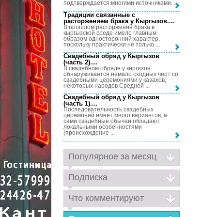
подтверждается многими источниками. ...
Традиции связанные с
расторжением брака у Кыргызов...
.
В прошлом расторжение брака в
кыргызской среде имело главным
образом односторонний характер,
поскольку практически не только ...
Свадебный обряд у Кыргызов
(часть 2)...
.
В свадебном обряде у киргизов
обнаруживается немало сходных черт со
свадебными церемониями у казахов,
некоторых народов Средней ...
Свадебный обряд у Кыргызов
(часть 1)...
.
Последовательность свадебных
церемоний имеет много вариантов, а
сами свадебные обычаи обладают
локальными особенностями
(происхождение ...
Популярное за месяц
Подписка
Что комментируют