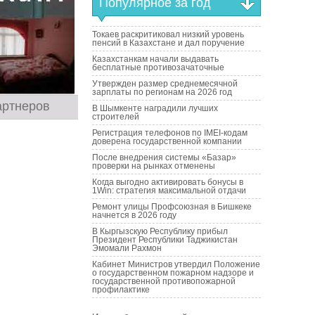
Популярное за год
Токаев раскритиковал низкий уровень
пенсий в Казахстане и дал поручение
Казахстанкам начали выдавать
бесплатные противозачаточные
Утвержден размер среднемесячной
зарплаты по регионам на 2026 год
артнеров
В Шымкенте наградили лучших
строителей
Регистрация телефонов по IMEI-кодам
доверена государственной компании
После внедрения системы «Базар»
проверки на рынках отменены
Когда выгодно активировать бонусы в
1Win: стратегия максимальной отдачи
Ремонт улицы Профсоюзная в Бишкеке
начнется в 2026 году
В Кыргызскую Республику прибыл
Президент Республики Таджикистан
Эмомали Рахмон
Кабинет Министров утвердил Положение
о государственном пожарном надзоре и
государственной противопожарной
профилактике