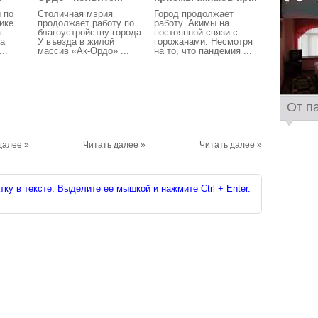
 по
Столичная мэрия
Город продолжает
ике
продолжает работу по
работу. Акимы на
а
благоустройству города.
постоянной связи с
ла
У въезда в жилой
горожанами. Несмотря
..
массив «Ак-Ордо» ...
на то, что пандемия ...
От п
далее »
Читать далее »
Читать далее »
ку в тексте. Выделите ее мышкой и нажмите Ctrl + Enter.