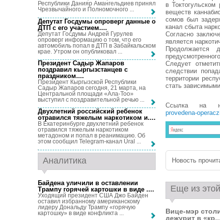
Республики Данияр Амангельдиев принял
в Токтогульском
Чрезвычайного и Полномочного ...
веществ каннаби
сомов был задерж
Депутат Госдумы опроверг данные о
канал сбыта нарко
ДТП с его участием...
.
Депутат Госдумы Андрей Гурулев
Согласно заключ
опроверг информацию о том, что его
является наркоти
автомобиль попал в ДТП в Забайкальском
Продолжается д
крае. Утром он опубликовал ...
предусмотренного
Президент Садыр Жапаров
Следует отметит
поздравил кыргызстанцев с
следствии попад
праздником...
.
территории респ
Президент Кыргызской Республики
стать зависимыми
Садыр Жапаров сегодня, 21 марта, на
Центральной площади «Ала-Тоо»
выступил с поздравительной речью ...
Ссылка на 
Двухлетний российский ребенок
provedena-operaczi
отравился тяжелым наркотиком и...
.
В Екатеринбурге двухлетний ребенок
отравился тяжелым наркотиком
метадоном и попал в реанимацию. Об
этом сообщил Telegram-канал Ural ...
Аналитика
Новость прочита
Байдена уличили в оставлении
Еще из этой
Трампу горячей картошки в виде ...
.
Уходящий президент США Джо Байден
оставил избранному американскому
лидеру Дональду Трампу «горячую
Вице-мэр стол
картошку» в виде конфликта ...
дежурит в «кр..