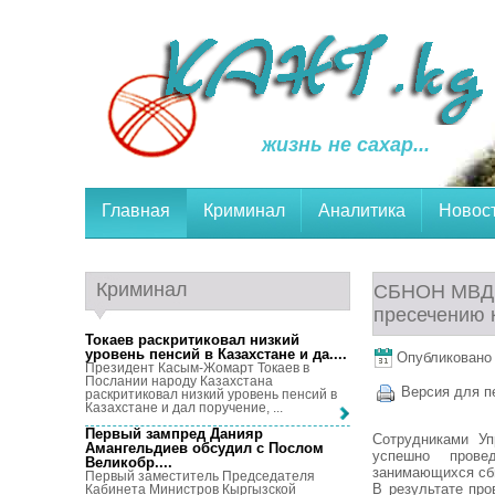
жизнь не сахар...
Главная
Криминал
Аналитика
Новос
Криминал
СБНОН МВД К
пресечению 
Токаев раскритиковал низкий
уровень пенсий в Казахстане и да...
.
Опубликовано 3
Президент Касым-Жомарт Токаев в
Послании народу Казахстана
Версия для п
раскритиковал низкий уровень пенсий в
Казахстане и дал поручение, ...
Первый зампред Данияр
Сотрудниками У
Амангельдиев обсудил с Послом
успешно пров
Великобр...
.
занимающихся сбы
Первый заместитель Председателя
В результате пр
Кабинета Министров Кыргызской