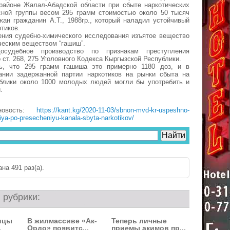
 районе Жалал-Абадской области при сбыте наркотических
сной группы весом 295 грамм стоимостью около 50 тысяч
ан гражданин А.Т., 1988гр., который наладил устойчивый
тиков.
ения судебно-химического исследования изъятое вещество
ческим веществом “гашиш”.
осудебное производство по признакам преступления
 ст. 268, 275 Уголовного Кодекса Кыргызской Республики.
ь, что 295 грамм гашиша это примерно 1180 доз, и в
ании задержанной партии наркотиков на рынки сбыта на
ублики около 1000 молодых людей могли бы употребить и
.
новость:
https://kant.kg/2020-11-03/sbnon-mvd-kr-uspeshno-
ya-po-presecheniyu-kanala-sbyta-narkotikov/
на 491 раз(a).
 рубрики:
ицы
В жилмассиве «Ак-
Теперь личные
.
Ордо» появитс...
приемы акимов пр...