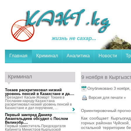
жизнь не сахар...
Главная
Криминал
Аналитика
Новости
Тр
Криминал
9 ноября в Кыргызс
Опубликовано 3 ноября, 
Токаев раскритиковал низкий
уровень пенсий в Казахстане и да...
.
Президент Касым-Жомарт Токаев в
Версия для печати »
Послании народу Казахстана
раскритиковал низкий уровень пенсий в
Казахстане и дал поручение, ...
Ориентировочный прогноз
Первый зампред Данияр
Как сообщает Кыргызгид
Амангельдиев обсудил с Послом
Великобр...
.
горных районах Чуйской,
Первый заместитель Председателя
остальной территории бе
Кабинета Министров Кыргызской