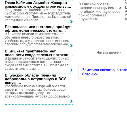
Глава Кабмина Акылбек Жапаров
В Ошской области
ознакомился с ходом строительс...
.
оказали помощь семьям
Председатель Кабинета Министров
А
погибших милиционеров
Кыргызской Республики — Руководитель
при исполнении
Администрации Президента Кыргызской
о
служебных ...
Республики Акылбек ...
Первоклассники в столице пройдут
офтальмологическое, стомато...
.
В течение недели самостоятельного
обучения первого семестра этого
учебного года учащиеся первоклассников
столицы пройдут офтальмологическое, ...
В Бишкеке практически нет
Читать далее »
опасности схода селевых потоков...
.
В Бишкеке относительно других горных
районов практически нет опасности
схода селевых потоков. Об этом сказал
заместитель главы ...
Заметили опечатку в текс
Спасибо!
В Курской области пленили
добровольно вступившую в ВСУ
девуш...
.
Российские войска в Курской области
взяли в плен несколько бойцов, среди
которых оказалась девушка-
военнослужащая, которая добровольно
...