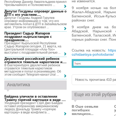
не изменится.
Республики Данияр Амангельдиев принял
Чрезвычайного и Полномочного ...
9 ноября ночью на боль
Депутат Госдумы опроверг данные о
Жалал-Абадской, Нарынс
ДТП с его участием...
.
Баткенской, Иссык-Куль
Депутат Госдумы Андрей Гурулев
районах снег.
опроверг информацию о том, что его
автомобиль попал в ДТП в Забайкальском
9 ноября днем на бол
крае. Утром он опубликовал ...
Абадской, Нарынской 
Президент Садыр Жапаров
Баткенской, Таласской, И
поздравил кыргызстанцев с
горных районах снег. По
праздником...
.
Президент Кыргызской Республики
Садыр Жапаров сегодня, 21 марта, на
Центральной площади «Ала-Тоо»
Ссылка на новость:
http
выступил с поздравительной речью ...
ozhidaetsya-poholodanie/
Двухлетний российский ребенок
отравился тяжелым наркотиком и...
.
В Екатеринбурге двухлетний ребенок
отравился тяжелым наркотиком
метадоном и попал в реанимацию. Об
этом сообщил Telegram-канал Ural ...
Новость прочитана 410 ра
Аналитика
Еще из этой рубри
Байдена уличили в оставлении
Трампу горячей картошки в виде ...
.
Уходящий президент США Джо Байден
оставил избранному американскому
В Оше семьям
лидеру Дональду Трампу «горячую
погибших
картошку» в виде конфликта ...
милицион...