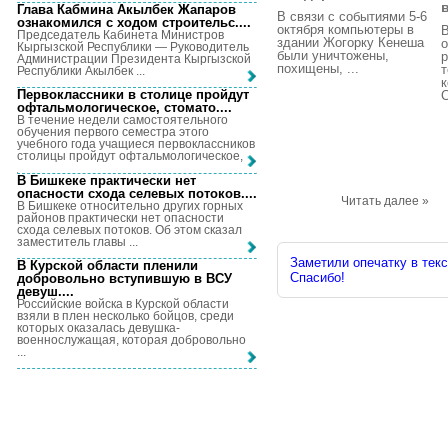
в
Глава Кабмина Акылбек Жапаров
В связи с событиями 5-6
ознакомился с ходом строительс...
.
октября компьютеры в
Председатель Кабинета Министров
здании Жогорку Кенеша
Кыргызской Республики — Руководитель
были уничтожены,
р
Администрации Президента Кыргызской
похищены, ...
т
Республики Акылбек ...
к
Первоклассники в столице пройдут
С
офтальмологическое, стомато...
.
В течение недели самостоятельного
обучения первого семестра этого
учебного года учащиеся первоклассников
столицы пройдут офтальмологическое, ...
В Бишкеке практически нет
опасности схода селевых потоков...
.
Читать далее »
В Бишкеке относительно других горных
районов практически нет опасности
схода селевых потоков. Об этом сказал
заместитель главы ...
Заметили опечатку в текс
В Курской области пленили
Спасибо!
добровольно вступившую в ВСУ
девуш...
.
Российские войска в Курской области
взяли в плен несколько бойцов, среди
которых оказалась девушка-
военнослужащая, которая добровольно
...