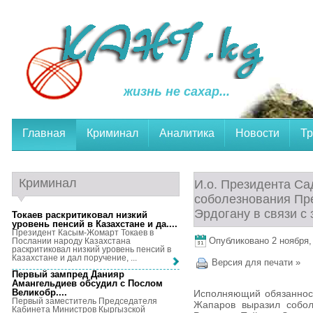
жизнь не сахар...
Главная
Криминал
Аналитика
Новости
Тр
Криминал
И.о. Президента С
соболезнования Пр
Эрдогану в связи с
Токаев раскритиковал низкий
уровень пенсий в Казахстане и да...
.
Президент Касым-Жомарт Токаев в
Опубликовано 2 ноября, 
Послании народу Казахстана
раскритиковал низкий уровень пенсий в
Казахстане и дал поручение, ...
Версия для печати »
Первый зампред Данияр
Амангельдиев обсудил с Послом
Великобр...
.
Исполняющий обязанност
Первый заместитель Председателя
Жапаров выразил собол
Кабинета Министров Кыргызской