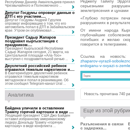
Реджепу Тайипу Эрдог
Республики Данияр Амангельдиев принял
серьезными разруше
Чрезвычайного и Полномочного ...
землетрясения и цунами 
Депутат Госдумы опроверг данные о
ДТП с его участием...
.
«Глубоко потрясен печ
Депутат Госдумы Андрей Гурулев
разрушениях в результат
опроверг информацию о том, что его
автомобиль попал в ДТП в Забайкальском
От имени народа Кыр
крае. Утром он опубликовал ...
глубочайшие соболезно
Президент Садыр Жапаров
погибших и желаю ско
поздравил кыргызстанцев с
говорится в телеграмме.
праздником...
.
Президент Кыргызской Республики
Садыр Жапаров сегодня, 21 марта, на
Центральной площади «Ала-Тоо»
Ссылка на новость
выступил с поздравительной речью ...
zhaparov-vyrazil-sobolezno
erdoganu-v-svyazi-s-zemle
Двухлетний российский ребенок
отравился тяжелым наркотиком и...
.
В Екатеринбурге двухлетний ребенок
отравился тяжелым наркотиком
метадоном и попал в реанимацию. Об
этом сообщил Telegram-канал Ural ...
Новость прочитана 740 ра
Аналитика
Байдена уличили в оставлении
Еще из этой рубри
Трампу горячей картошки в виде ...
.
Уходящий президент США Джо Байден
оставил избранному американскому
лидеру Дональду Трампу «горячую
Разъяснения в связи
картошку» в виде конфликта ...
с задержка...