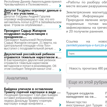
Республики Данияр Амангельдиев принял
«Работы по разбору об
Чрезвычайного и Полномочного ...
месте восьми разрушенны
Депутат Госдумы опроверг данные о
Землетрясение магнитуд
ДТП с его участием...
.
октября. Информации 
Депутат Госдумы Андрей Гурулев
опроверг информацию о том, что его
Природное явление затр
автомобиль попал в ДТП в Забайкальском
подземные толчки ма
крае. Утром он опубликовал ...
зафиксированы на гречес
Президент Садыр Жапаров
и 20 получили ранения.
поздравил кыргызстанцев с
праздником...
.
Президент Кыргызской Республики
Ссылка на нов
Садыр Жапаров сегодня, 21 марта, на
zemletryaseniya-v-turczii-p
Центральной площади «Ала-Тоо»
выступил с поздравительной речью ...
Двухлетний российский ребенок
отравился тяжелым наркотиком и...
.
В Екатеринбурге двухлетний ребенок
отравился тяжелым наркотиком
метадоном и попал в реанимацию. Об
Новость прочитана 480 ра
этом сообщил Telegram-канал Ural ...
Аналитика
Еще из этой рубри
Байдена уличили в оставлении
Трампу горячей картошки в виде ...
.
Турция осудила
Уходящий президент США Джо Байден
нападение на св...
оставил избранному американскому
лидеру Дональду Трампу «горячую
Министерство
В
картошку» в виде конфликта ...
иностранных дел Турции