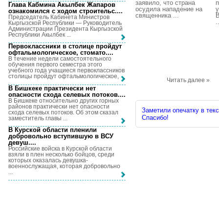
заявило, что страна
п
Глава Кабмина Акылбек Жапаров
осудила нападение на
у
ознакомился с ходом строительс...
.
священника ...
Председатель Кабинета Министров
.
Кыргызской Республики — Руководитель
Администрации Президента Кыргызской
Республики Акылбек ...
Первоклассники в столице пройдут
офтальмологическое, стомато...
.
В течение недели самостоятельного
обучения первого семестра этого
учебного года учащиеся первоклассников
столицы пройдут офтальмологическое, ...
Читать далее »
В Бишкеке практически нет
опасности схода селевых потоков...
.
В Бишкеке относительно других горных
районов практически нет опасности
Заметили опечатку в текс
схода селевых потоков. Об этом сказал
Спасибо!
заместитель главы ...
В Курской области пленили
добровольно вступившую в ВСУ
девуш...
.
Российские войска в Курской области
взяли в плен несколько бойцов, среди
которых оказалась девушка-
военнослужащая, которая добровольно
...