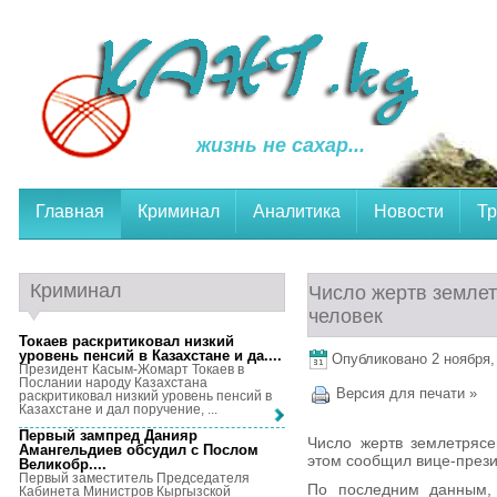
жизнь не сахар...
Главная
Криминал
Аналитика
Новости
Тр
Криминал
Число жертв землет
человек
Токаев раскритиковал низкий
уровень пенсий в Казахстане и да...
.
Опубликовано 2 ноября, 
Президент Касым-Жомарт Токаев в
Послании народу Казахстана
Версия для печати »
раскритиковал низкий уровень пенсий в
Казахстане и дал поручение, ...
Первый зампред Данияр
Число жертв землетрясе
Амангельдиев обсудил с Послом
этом сообщил вице-прези
Великобр...
.
Первый заместитель Председателя
По последним данным, 
Кабинета Министров Кыргызской