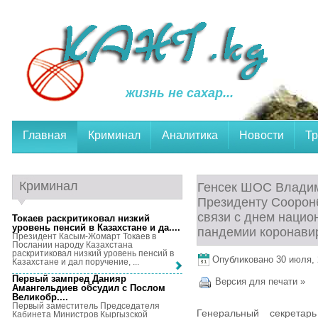
жизнь не сахар...
Главная
Криминал
Аналитика
Новости
Тр
Криминал
Генсек ШОС Владим
Президенту Соорон
связи с днем нацио
Токаев раскритиковал низкий
уровень пенсий в Казахстане и да...
.
пандемии коронави
Президент Касым-Жомарт Токаев в
Послании народу Казахстана
раскритиковал низкий уровень пенсий в
Опубликовано 30 июля, 2
Казахстане и дал поручение, ...
Первый зампред Данияр
Версия для печати »
Амангельдиев обсудил с Послом
Великобр...
.
Первый заместитель Председателя
Генеральный секретарь
Кабинета Министров Кыргызской