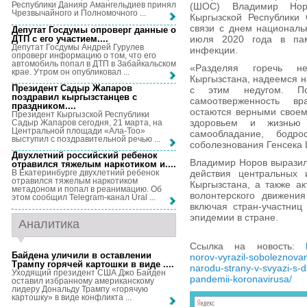
Республики Данияр Амангельдиев принял
(ШОС) Владимир Норо
Чрезвычайного и Полномочного ...
Кыргызской Республики
связи с днем националь
Депутат Госдумы опроверг данные о
ДТП с его участием...
.
июля 2020 года в пам
Депутат Госдумы Андрей Гурулев
инфекции.
опроверг информацию о том, что его
автомобиль попал в ДТП в Забайкальском
«Разделяя горечь не
крае. Утром он опубликовал ...
Кыргызстана, надеемся н
Президент Садыр Жапаров
с этим недугом. По
поздравил кыргызстанцев с
самоотверженность вр
праздником...
.
остаются верными своем
Президент Кыргызской Республики
здоровьем и жизнью 
Садыр Жапаров сегодня, 21 марта, на
Центральной площади «Ала-Тоо»
самообладание, бодр
выступил с поздравительной речью ...
соболезнования Генсека
Двухлетний российский ребенок
Владимир Норов выразил
отравился тяжелым наркотиком и...
.
действия центральных 
В Екатеринбурге двухлетний ребенок
отравился тяжелым наркотиком
Кыргызстана, а также ак
метадоном и попал в реанимацию. Об
волонтерского движени
этом сообщил Telegram-канал Ural ...
включая стран-участниц
эпидемии в стране.
Аналитика
Ссылка на новость:
Байдена уличили в оставлении
norov-vyrazil-soboleznova
Трампу горячей картошки в виде ...
.
narodu-strany-v-svyazi-s-
Уходящий президент США Джо Байден
pandemii-koronavirusa/
оставил избранному американскому
лидеру Дональду Трампу «горячую
картошку» в виде конфликта ...