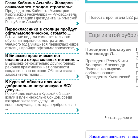
Глава Кабмина Акылбек Жапаров
ознакомился с ходом строительс...
.
Председатель Кабинета Министров
Кыргызской Республики — Руководитель
Новость прочитана 522 ра
Администрации Президента Кыргызской
Республики Акылбек ...
Первоклассники в столице пройдут
офтальмологическое, стомато...
.
Еще из этой рубри
В течение недели самостоятельного
обучения первого семестра этого
учебного года учащиеся первоклассников
столицы пройдут офтальмологическое, ...
Президент Беларуси
Александр Л...
В Бишкеке практически нет
опасности схода селевых потоков...
.
Президент Республики
В Бишкеке относительно других горных
Беларусь Александр
П
районов практически нет опасности
Лукашенко выразил
схода селевых потоков. Об этом сказал
соболезнования
заместитель главы ...
Президенту Кыргызской
с
...
П
В Курской области пленили
.
добровольно вступившую в ВСУ
девуш...
.
Российские войска в Курской области
взяли в плен несколько бойцов, среди
которых оказалась девушка-
военнослужащая, которая добровольно
...
Читать далее »
Заметили опечатку в текс