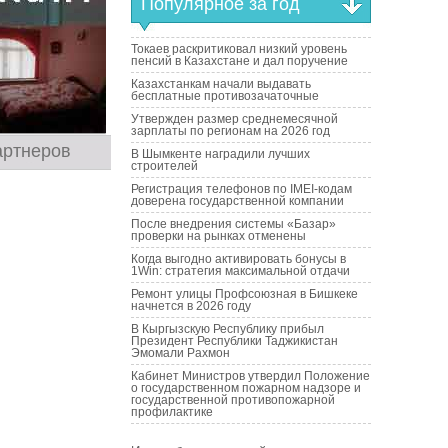
Популярное за год
Токаев раскритиковал низкий уровень
пенсий в Казахстане и дал поручение
Казахстанкам начали выдавать
бесплатные противозачаточные
Утвержден размер среднемесячной
зарплаты по регионам на 2026 год
артнеров
В Шымкенте наградили лучших
строителей
Регистрация телефонов по IMEI-кодам
доверена государственной компании
После внедрения системы «Базар»
проверки на рынках отменены
Когда выгодно активировать бонусы в
1Win: стратегия максимальной отдачи
Ремонт улицы Профсоюзная в Бишкеке
начнется в 2026 году
В Кыргызскую Республику прибыл
Президент Республики Таджикистан
Эмомали Рахмон
Кабинет Министров утвердил Положение
о государственном пожарном надзоре и
государственной противопожарной
профилактике