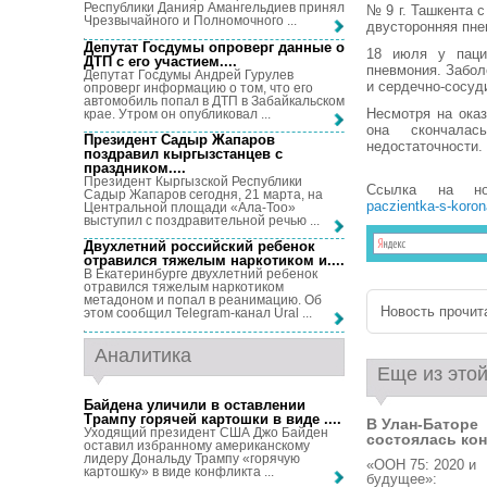
Республики Данияр Амангельдиев принял
№ 9 г. Ташкента с
Чрезвычайного и Полномочного ...
двусторонняя пне
Депутат Госдумы опроверг данные о
18 июля у пацие
ДТП с его участием...
.
пневмония. Забо
Депутат Госдумы Андрей Гурулев
и сердечно-сосуд
опроверг информацию о том, что его
автомобиль попал в ДТП в Забайкальском
Несмотря на ока
крае. Утром он опубликовал ...
она скончалас
Президент Садыр Жапаров
недостаточности.
поздравил кыргызстанцев с
праздником...
.
Президент Кыргызской Республики
Ссылка на н
Садыр Жапаров сегодня, 21 марта, на
paczientka-s-koro
Центральной площади «Ала-Тоо»
выступил с поздравительной речью ...
Двухлетний российский ребенок
отравился тяжелым наркотиком и...
.
В Екатеринбурге двухлетний ребенок
отравился тяжелым наркотиком
метадоном и попал в реанимацию. Об
Новость прочита
этом сообщил Telegram-канал Ural ...
Аналитика
Еще из этой
Байдена уличили в оставлении
Трампу горячей картошки в виде ...
.
В Улан-Баторе
Уходящий президент США Джо Байден
состоялась конс
оставил избранному американскому
лидеру Дональду Трампу «горячую
«ООН 75: 2020 и
картошку» в виде конфликта ...
будущее»: