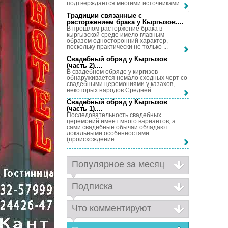
подтверждается многими источниками. ...
Традиции связанные с
расторжением брака у Кыргызов...
.
В прошлом расторжение брака в
кыргызской среде имело главным
образом односторонний характер,
поскольку практически не только ...
Свадебный обряд у Кыргызов
(часть 2)...
.
В свадебном обряде у киргизов
обнаруживается немало сходных черт со
свадебными церемониями у казахов,
некоторых народов Средней ...
Свадебный обряд у Кыргызов
(часть 1)...
.
Последовательность свадебных
церемоний имеет много вариантов, а
сами свадебные обычаи обладают
локальными особенностями
(происхождение ...
Популярное за месяц
Подписка
Что комментируют