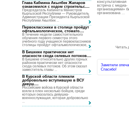
консультативная
Глава Кабмина Акылбек Жапаров
встреча с медиа-
ознакомился с ходом строительс...
.
организациями» 
Председатель Кабинета Министров
организована ...
Кыргызской Республики — Руководитель
Администрации Президента Кыргызской
Республики Акылбек ...
Первоклассники в столице пройдут
офтальмологическое, стомато...
.
В течение недели самостоятельного
обучения первого семестра этого
учебного года учащиеся первоклассников
столицы пройдут офтальмологическое, ...
Читать 
В Бишкеке практически нет
опасности схода селевых потоков...
.
В Бишкеке относительно других горных
районов практически нет опасности
Заметили опечат
схода селевых потоков. Об этом сказал
Спасибо!
заместитель главы ...
В Курской области пленили
добровольно вступившую в ВСУ
девуш...
.
Российские войска в Курской области
взяли в плен несколько бойцов, среди
которых оказалась девушка-
военнослужащая, которая добровольно
...