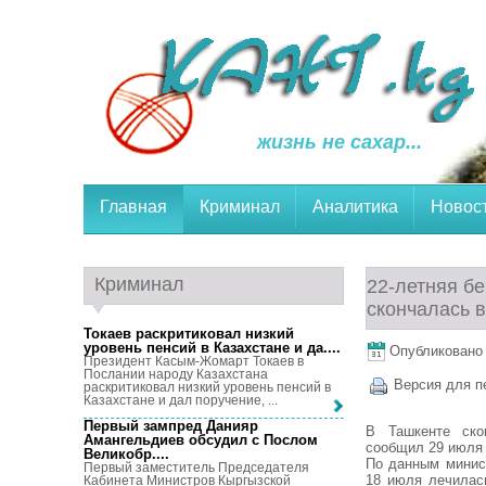
жизнь не сахар...
Главная
Криминал
Аналитика
Новос
Криминал
22-летняя б
скончалась 
Токаев раскритиковал низкий
уровень пенсий в Казахстане и да...
.
Опубликовано 
Президент Касым-Жомарт Токаев в
Послании народу Казахстана
Версия для п
раскритиковал низкий уровень пенсий в
Казахстане и дал поручение, ...
Первый зампред Данияр
В Ташкенте ско
Амангельдиев обсудил с Послом
сообщил 29 июля 
Великобр...
.
По данным минист
Первый заместитель Председателя
18 июля лечилас
Кабинета Министров Кыргызской