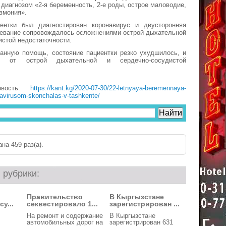
 диагнозом «2-я беременность, 2-е роды, острое маловодие,
вмония».
нтки был диагностирован коронавирус и двусторонняя
левание сопровождалось осложнениями острой дыхательной
истой недостаточности.
занную помощь, состояние пациентки резко ухудшилось, и
ь от острой дыхательной и сердечно-сосудистой
овость:
https://kant.kg/2020-07-30/22-letnyaya-beremennaya-
navirusom-skonchalas-v-tashkente/
на 459 раз(a).
 рубрики:
Правительство
В Кыргызстане
у...
секвестировало 1...
зарегистрирован ...
На ремонт и содержание
В Кыргызстане
автомобильных дорог на
зарегистрирован 631