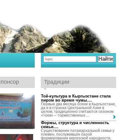
спонсор
Традиции
Той-культура в Кыргызстане стала
пиром во время чумы...
.
Первые два месяца осени в Кыргызстане,
да и в странах Центральной Азии в
целом, традиционно считаются сезоном
«тоев» – торжественных ...
Формы, структура и численность
семьи...
.
Существование патриархальной семьи у
племен, послуживших базой
формирования киргизской народности,