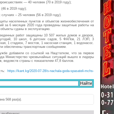
происшествиях — 40 человек (70 в 2019 году);
 (46 в 2019 году);
 случаях – 25 человек (56 в 2019 году).
щиты населенных пунктов и объектов жизнеобеспечения от
ий за 6 месяцев 2020 года проведены защитные работы на
2 объекты сданы в эксплуатацию.
оведенных работ защищены 10 507 жилых домов и дворов,
 угодий, 10 школ, 6 детских садов, 5 ФАПов, 21 ЛЭП, 3
кая, 1 стадион, 7 мостов, 1 насосная станция, 1 водонасос.
ли обеспечены транспортным сообщением.
лужбе добавили со ссылкой на Нацстатком, что за первое
года Министерство чрезвычайных ситуаций вышло в лидеры
в, ведомств страны с показателем 47,8 баллов.
сть:
https://kant.kg/2020-07-28/s-nachala-goda-spasateli-mchs-
/
на 568 раз(a).