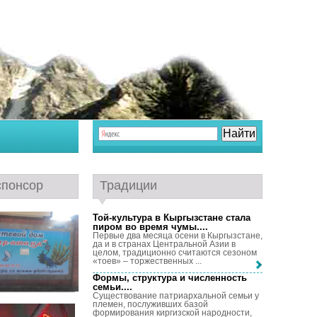
спонсор
Традиции
Той-культура в Кыргызстане стала
пиром во время чумы...
.
Первые два месяца осени в Кыргызстане,
да и в странах Центральной Азии в
целом, традиционно считаются сезоном
«тоев» – торжественных ...
Формы, структура и численность
семьи...
.
Существование патриархальной семьи у
племен, послуживших базой
формирования киргизской народности,