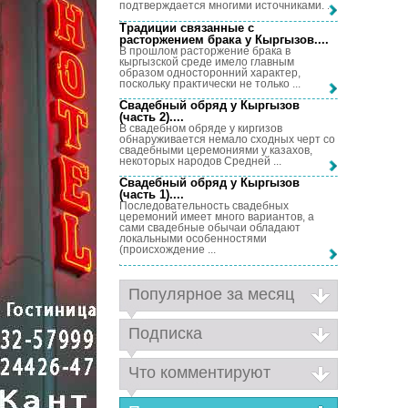
подтверждается многими источниками. ...
Традиции связанные с
расторжением брака у Кыргызов...
.
В прошлом расторжение брака в
кыргызской среде имело главным
образом односторонний характер,
поскольку практически не только ...
Свадебный обряд у Кыргызов
(часть 2)...
.
В свадебном обряде у киргизов
обнаруживается немало сходных черт со
свадебными церемониями у казахов,
некоторых народов Средней ...
Свадебный обряд у Кыргызов
(часть 1)...
.
Последовательность свадебных
церемоний имеет много вариантов, а
сами свадебные обычаи обладают
локальными особенностями
(происхождение ...
Популярное за месяц
Подписка
Что комментируют