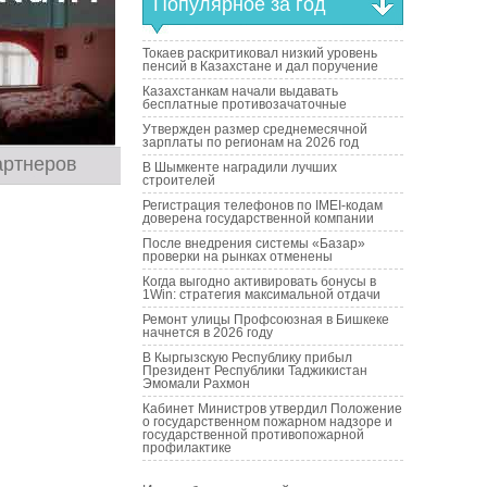
Популярное за год
Токаев раскритиковал низкий уровень
пенсий в Казахстане и дал поручение
Казахстанкам начали выдавать
бесплатные противозачаточные
Утвержден размер среднемесячной
зарплаты по регионам на 2026 год
артнеров
В Шымкенте наградили лучших
строителей
Регистрация телефонов по IMEI-кодам
доверена государственной компании
После внедрения системы «Базар»
проверки на рынках отменены
Когда выгодно активировать бонусы в
1Win: стратегия максимальной отдачи
Ремонт улицы Профсоюзная в Бишкеке
начнется в 2026 году
В Кыргызскую Республику прибыл
Президент Республики Таджикистан
Эмомали Рахмон
Кабинет Министров утвердил Положение
о государственном пожарном надзоре и
государственной противопожарной
профилактике