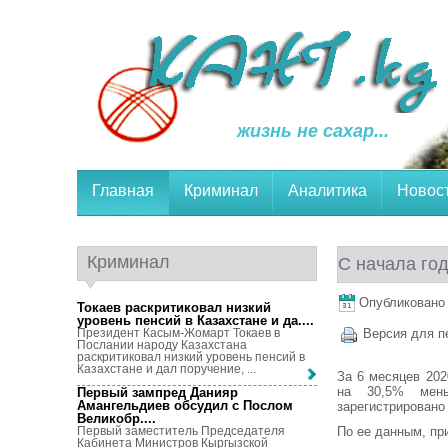
жизнь не сахар...
Главная
Криминал
Аналитика
Новос
Криминал
С начала го
Опубликовано 
Токаев раскритиковал низкий
уровень пенсий в Казахстане и да...
.
Президент Касым-Жомарт Токаев в
Версия для п
Послании народу Казахстана
раскритиковал низкий уровень пенсий в
Казахстане и дал поручение, ...
За 6 месяцев 202
на 30,5% мень
Первый зампред Данияр
Амангельдиев обсудил с Послом
зарегистрировано
Великобр...
.
По ее данным, пр
Первый заместитель Председателя
Кабинета Министров Кыргызской