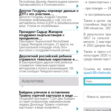
Республики Данияр Амангельдиев принял
- в транспортных 
Чрезвычайного и Полномочного ...
- при пожаре — 24
Депутат Госдумы опроверг данные о
ДТП с его участием...
.
- в экстремальных
Депутат Госдумы Андрей Гурулев
опроверг информацию о том, что его
Также в целях за
автомобиль попал в ДТП в Забайкальском
стихийных бедств
крае. Утром он опубликовал ...
248 объектах, 18
Президент Садыр Жапаров
В результате пр
поздравил кыргызстанцев с
3417 га сельхоз
праздником...
.
Президент Кыргызской Республики
мечети, 1 мастерс
Садыр Жапаров сегодня, 21 марта, на
А 2552 дворов бы
Центральной площади «Ала-Тоо»
выступил с поздравительной речью ...
Также в пресс-с
полугодие 2020 
Двухлетний российский ребенок
среди министерст
отравился тяжелым наркотиком и...
.
В Екатеринбурге двухлетний ребенок
отравился тяжелым наркотиком
метадоном и попал в реанимацию. Об
Ссылка на ново
этом сообщил Telegram-канал Ural ...
spasli-89-chelovek
Аналитика
Байдена уличили в оставлении
Трампу горячей картошки в виде ...
.
Новость прочита
Уходящий президент США Джо Байден
оставил избранному американскому
лидеру Дональду Трампу «горячую
картошку» в виде конфликта ...