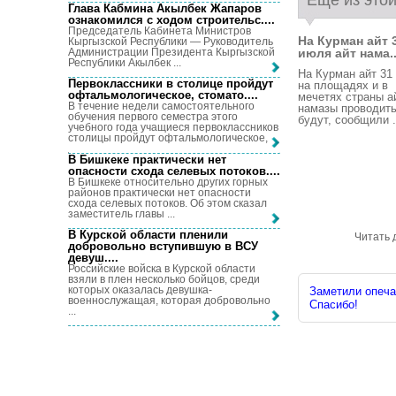
Еще из этой
Глава Кабмина Акылбек Жапаров
ознакомился с ходом строительс...
.
Председатель Кабинета Министров
На Курман айт 
Кыргызской Республики — Руководитель
Администрации Президента Кыргызской
июля айт нама..
Республики Акылбек ...
На Курман айт 31
Первоклассники в столице пройдут
на площадях и в
офтальмологическое, стомато...
.
мечетях страны а
В течение недели самостоятельного
намазы проводить
обучения первого семестра этого
будут, сообщили .
учебного года учащиеся первоклассников
столицы пройдут офтальмологическое, ...
В Бишкеке практически нет
опасности схода селевых потоков...
.
В Бишкеке относительно других горных
районов практически нет опасности
схода селевых потоков. Об этом сказал
заместитель главы ...
В Курской области пленили
Читать 
добровольно вступившую в ВСУ
девуш...
.
Российские войска в Курской области
взяли в плен несколько бойцов, среди
которых оказалась девушка-
Заметили опечат
военнослужащая, которая добровольно
Спасибо!
...