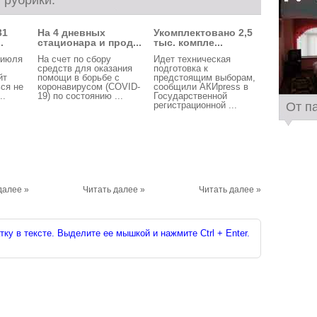
 рубрики:
31
На 4 дневных
Укомплектовано 2,5
.
стационара и прод...
тыс. компле...
 июля
На счет по сбору
Идет техническая
средств для оказания
подготовка к
йт
помощи в борьбе с
предстоящим выборам,
ся не
коронавирусом (COVID-
сообщили АКИpress в
..
19) по состоянию ...
Государственной
От п
регистрационной ...
далее »
Читать далее »
Читать далее »
ку в тексте. Выделите ее мышкой и нажмите Ctrl + Enter.