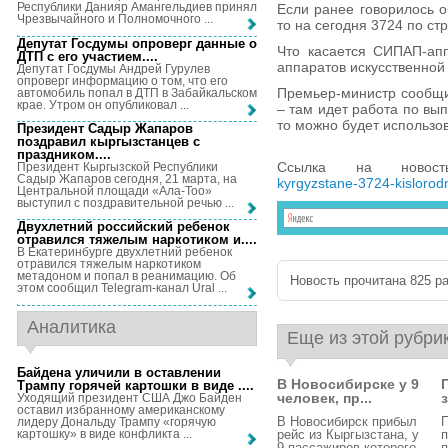
Республики Данияр Амангельдиев принял
Если ранее говорилось о
Чрезвычайного и Полномочного ...
то на сегодня 3724 по стр
Депутат Госдумы опроверг данные о
Что касается СИПАП-апп
ДТП с его участием...
.
аппаратов искусственной 
Депутат Госдумы Андрей Гурулев
опроверг информацию о том, что его
Премьер-министр сообщи
автомобиль попал в ДТП в Забайкальском
крае. Утром он опубликовал ...
– там идет работа по вы
то можно будет использо
Президент Садыр Жапаров
поздравил кыргызстанцев с
праздником...
.
Ссылка на ново
Президент Кыргызской Республики
Садыр Жапаров сегодня, 21 марта, на
kyrgyzstane-3724-kislorod
Центральной площади «Ала-Тоо»
выступил с поздравительной речью ...
Двухлетний российский ребенок
отравился тяжелым наркотиком и...
.
В Екатеринбурге двухлетний ребенок
отравился тяжелым наркотиком
метадоном и попал в реанимацию. Об
Новость прочитана 825 ра
этом сообщил Telegram-канал Ural ...
Аналитика
Еще из этой рубри
Байдена уличили в оставлении
В Новосибирске у 9
Трампу горячей картошки в виде ...
.
человек, пр...
Уходящий президент США Джо Байден
оставил избранному американскому
В Новосибирск прибыл
лидеру Дональду Трампу «горячую
картошку» в виде конфликта ...
рейс из Кыргызстана, у
п
9 пассажиров которого
п