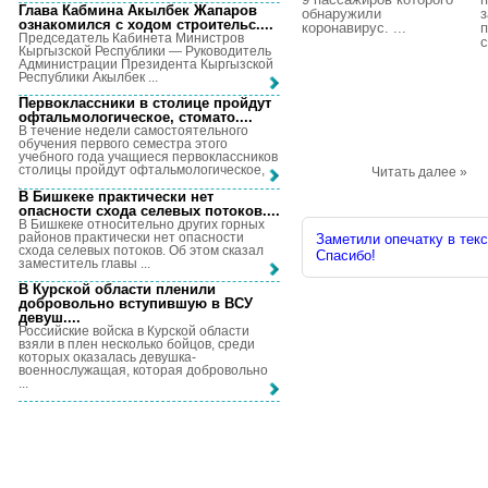
Глава Кабмина Акылбек Жапаров
обнаружили
з
ознакомился с ходом строительс...
.
коронавирус. ...
п
Председатель Кабинета Министров
с
Кыргызской Республики — Руководитель
Администрации Президента Кыргызской
Республики Акылбек ...
Первоклассники в столице пройдут
офтальмологическое, стомато...
.
В течение недели самостоятельного
обучения первого семестра этого
учебного года учащиеся первоклассников
столицы пройдут офтальмологическое, ...
Читать далее »
В Бишкеке практически нет
опасности схода селевых потоков...
.
В Бишкеке относительно других горных
районов практически нет опасности
Заметили опечатку в текс
схода селевых потоков. Об этом сказал
Спасибо!
заместитель главы ...
В Курской области пленили
добровольно вступившую в ВСУ
девуш...
.
Российские войска в Курской области
взяли в плен несколько бойцов, среди
которых оказалась девушка-
военнослужащая, которая добровольно
...