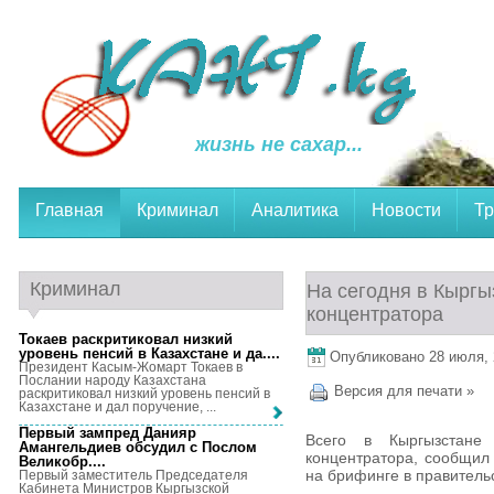
жизнь не сахар...
Главная
Криминал
Аналитика
Новости
Тр
Криминал
На сегодня в Кыргы
концентратора
Токаев раскритиковал низкий
уровень пенсий в Казахстане и да...
.
Опубликовано 28 июля, 2
Президент Касым-Жомарт Токаев в
Послании народу Казахстана
Версия для печати »
раскритиковал низкий уровень пенсий в
Казахстане и дал поручение, ...
Первый зампред Данияр
Всего в Кыргызстане
Амангельдиев обсудил с Послом
концентратора, сообщил
Великобр...
.
на брифинге в правитель
Первый заместитель Председателя
Кабинета Министров Кыргызской