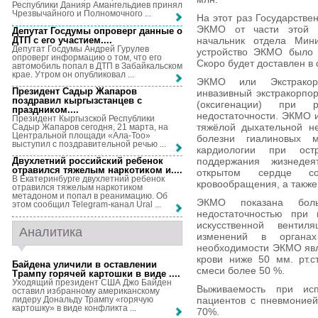
Республики Данияр Амангельдиев принял
Чрезвычайного и Полномочного ...
На этот раз Государстве
ЭКМО от части этой 
Депутат Госдумы опроверг данные о
ДТП с его участием...
.
начальник отдела Мини
Депутат Госдумы Андрей Гурулев
устройство ЭКМО было 
опроверг информацию о том, что его
Скоро будет доставлен в 
автомобиль попал в ДТП в Забайкальском
крае. Утром он опубликовал ...
ЭКМО или Экстракор
Президент Садыр Жапаров
инвазивный экстракорпо
поздравил кыргызстанцев с
(оксигенации) при 
праздником...
.
недостаточности. ЭКМО и
Президент Кыргызской Республики
тяжёлой дыхательной не
Садыр Жапаров сегодня, 21 марта, на
Центральной площади «Ала-Тоо»
болезни гиалиновых 
выступил с поздравительной речью ...
кардиологии при ост
поддержания жизнеде
Двухлетний российский ребенок
отравился тяжелым наркотиком и...
.
открытом сердце со
В Екатеринбурге двухлетний ребенок
кровообращения, а также
отравился тяжелым наркотиком
метадоном и попал в реанимацию. Об
ЭКМО показана бол
этом сообщил Telegram-канал Ural ...
недостаточностью при 
искусственной венти
Аналитика
изменений в органа
необходимости ЭКМО явл
крови ниже 50 мм. рт.с
Байдена уличили в оставлении
смеси более 50 %.
Трампу горячей картошки в виде ...
.
Уходящий президент США Джо Байден
Выживаемость при ис
оставил избранному американскому
лидеру Дональду Трампу «горячую
пациентов с пневмонией
картошку» в виде конфликта ...
70%.