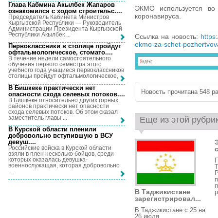
Глава Кабмина Акылбек Жапаров
ЭКМО используется во
ознакомился с ходом строительс...
.
коронавируса.
Председатель Кабинета Министров
Кыргызской Республики — Руководитель
Администрации Президента Кыргызской
Республики Акылбек ...
Ссылка на новость:
https
ekmo-za-schet-pozhertvov
Первоклассники в столице пройдут
офтальмологическое, стомато...
.
В течение недели самостоятельного
обучения первого семестра этого
учебного года учащиеся первоклассников
столицы пройдут офтальмологическое, ...
В Бишкеке практически нет
Новость прочитана 548 ра
опасности схода селевых потоков...
.
В Бишкеке относительно других горных
районов практически нет опасности
схода селевых потоков. Об этом сказал
заместитель главы ...
Еще из этой рубри
В Курской области пленили
добровольно вступившую в ВСУ
девуш...
.
Российские войска в Курской области
взяли в плен несколько бойцов, среди
которых оказалась девушка-
военнослужащая, которая добровольно
...
п
п
В Таджикистане
р
зарегистрировал...
В Таджикистане с 25 на
26 июля