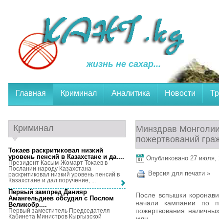
жизнь не сахар...
Главная
Криминал
Аналитика
Новости
Тр
Криминал
Минздрав Монголии
пожертвований гра
Токаев раскритиковал низкий
уровень пенсий в Казахстане и да...
.
Опубликовано 27 июля, 2
Президент Касым-Жомарт Токаев в
Послании народу Казахстана
Версия для печати »
раскритиковал низкий уровень пенсий в
Казахстане и дал поручение, ...
Первый зампред Данияр
После вспышки коронави
Амангельдиев обсудил с Послом
начали кампании по п
Великобр...
.
пожертвования наличных
Первый заместитель Председателя
Кабинета Министров Кыргызской
млн.