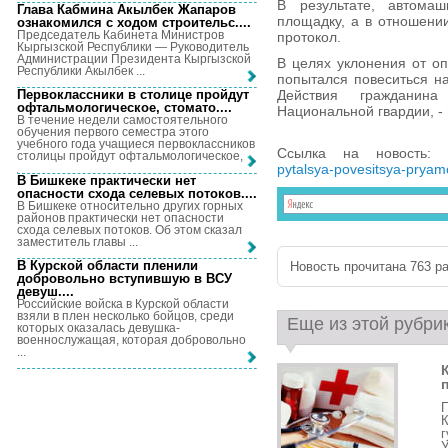
В результате, автом
Глава Кабмина Акылбек Жапаров
площадку, а в отношени
ознакомился с ходом строительс...
.
Председатель Кабинета Министров
протокол.
Кыргызской Республики — Руководитель
Администрации Президента Кыргызской
В целях уклонения от о
Республики Акылбек ...
попытался повеситься н
Действия гражданин
Первоклассники в столице пройдут
офтальмологическое, стомато...
.
Национальной гвардии, -
В течение недели самостоятельного
обучения первого семестра этого
учебного года учащиеся первоклассников
Ссылка на новость:
столицы пройдут офтальмологическое, ...
pytalsya-povesitsya-pryam
В Бишкеке практически нет
опасности схода селевых потоков...
.
В Бишкеке относительно других горных
районов практически нет опасности
схода селевых потоков. Об этом сказал
заместитель главы ...
В Курской области пленили
Новость прочитана 763 ра
добровольно вступившую в ВСУ
девуш...
.
Российские войска в Курской области
взяли в плен несколько бойцов, среди
Еще из этой рубри
которых оказалась девушка-
военнослужащая, которая добровольно
...
К
У