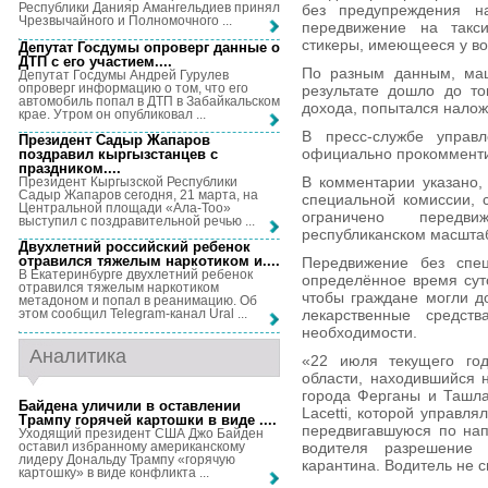
Республики Данияр Амангельдиев принял
без предупреждения на
Чрезвычайного и Полномочного ...
передвижение на такс
стикеры, имеющееся у во
Депутат Госдумы опроверг данные о
ДТП с его участием...
.
По разным данным, ма
Депутат Госдумы Андрей Гурулев
опроверг информацию о том, что его
результате дошло до то
автомобиль попал в ДТП в Забайкальском
дохода, попытался налож
крае. Утром он опубликовал ...
В пресс-службе управл
Президент Садыр Жапаров
официально прокомменти
поздравил кыргызстанцев с
праздником...
.
В комментарии указано,
Президент Кыргызской Республики
Садыр Жапаров сегодня, 21 марта, на
специальной комиссии, 
Центральной площади «Ала-Тоо»
ограничено передв
выступил с поздравительной речью ...
республиканском масшта
Двухлетний российский ребенок
отравился тяжелым наркотиком и...
.
Передвижение без спец
В Екатеринбурге двухлетний ребенок
определённое время суток
отравился тяжелым наркотиком
чтобы граждане могли до
метадоном и попал в реанимацию. Об
лекарственные средст
этом сообщил Telegram-канал Ural ...
необходимости.
Аналитика
«22 июля текущего год
области, находившийся 
города Ферганы и Ташла
Байдена уличили в оставлении
Lacetti, которой управл
Трампу горячей картошки в виде ...
.
передвигавшуюся по нап
Уходящий президент США Джо Байден
оставил избранному американскому
водителя разрешение
лидеру Дональду Трампу «горячую
карантина. Водитель не 
картошку» в виде конфликта ...