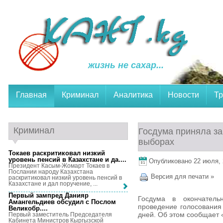
жизнь не сахар...
Главная
Криминал
Аналитика
Новости
Тр
Криминал
Госдума приняла за
выборах
Токаев раскритиковал низкий
уровень пенсий в Казахстане и да...
.
Опубликовано 22 июля, 2
Президент Касым-Жомарт Токаев в
Послании народу Казахстана
Версия для печати »
раскритиковал низкий уровень пенсий в
Казахстане и дал поручение, ...
Первый зампред Данияр
Госдума в окончатель
Амангельдиев обсудил с Послом
проведение голосования
Великобр...
.
дней. Об этом сообщает 
Первый заместитель Председателя
Кабинета Министров Кыргызской