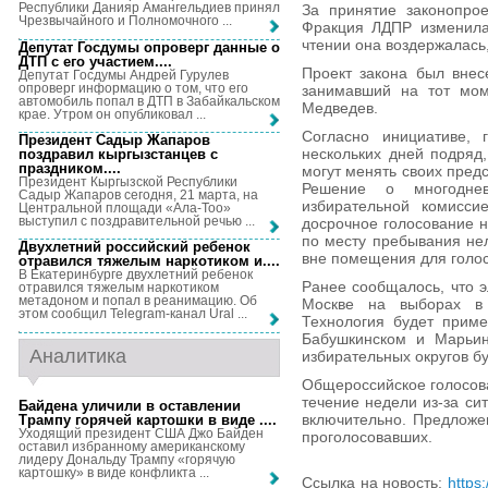
Республики Данияр Амангельдиев принял
За принятие законопрое
Чрезвычайного и Полномочного ...
Фракция ЛДПР изменила
чтении она воздержалась,
Депутат Госдумы опроверг данные о
ДТП с его участием...
.
Проект закона был внес
Депутат Госдумы Андрей Гурулев
опроверг информацию о том, что его
занимавший на тот мом
автомобиль попал в ДТП в Забайкальском
Медведев.
крае. Утром он опубликовал ...
Согласно инициативе, 
Президент Садыр Жапаров
нескольких дней подряд,
поздравил кыргызстанцев с
праздником...
.
могут менять своих пред
Президент Кыргызской Республики
Решение о многодне
Садыр Жапаров сегодня, 21 марта, на
избирательной комисси
Центральной площади «Ала-Тоо»
выступил с поздравительной речью ...
досрочное голосование н
по месту пребывания нел
Двухлетний российский ребенок
вне помещения для голо
отравился тяжелым наркотиком и...
.
В Екатеринбурге двухлетний ребенок
Ранее сообщалось, что э
отравился тяжелым наркотиком
метадоном и попал в реанимацию. Об
Москве на выборах в 
этом сообщил Telegram-канал Ural ...
Технология будет приме
Бабушкинском и Марьин
Аналитика
избирательных округов бу
Общероссийское голосова
течение недели из-за си
Байдена уличили в оставлении
включительно. Предложе
Трампу горячей картошки в виде ...
.
Уходящий президент США Джо Байден
проголосовавших.
оставил избранному американскому
лидеру Дональду Трампу «горячую
картошку» в виде конфликта ...
Ссылка на новость:
https