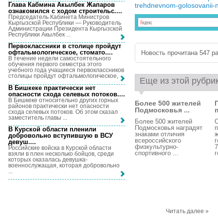
Глава Кабмина Акылбек Жапаров
trehdnevnom-golosovanii-
ознакомился с ходом строительс...
.
Председатель Кабинета Министров
Кыргызской Республики — Руководитель
Администрации Президента Кыргызской
Республики Акылбек ...
Первоклассники в столице пройдут
офтальмологическое, стомато...
.
Новость прочитана 547 ра
В течение недели самостоятельного
обучения первого семестра этого
учебного года учащиеся первоклассников
столицы пройдут офтальмологическое, ...
Еще из этой рубри
В Бишкеке практически нет
опасности схода селевых потоков...
.
В Бишкеке относительно других горных
Более 500 жителей
районов практически нет опасности
Подмосковья ...
схода селевых потоков. Об этом сказал
заместитель главы ...
Более 500 жителей
Подмосковья наградят
В Курской области пленили
знаками отличия
ж
добровольно вступившую в ВСУ
всероссийского
г
девуш...
.
физкультурно-
7
Российские войска в Курской области
спортивного ...
г
взяли в плен несколько бойцов, среди
которых оказалась девушка-
военнослужащая, которая добровольно
...
Читать далее »