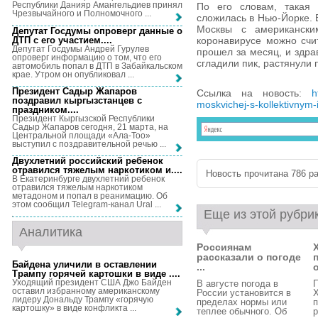
Республики Данияр Амангельдиев принял
По его словам, такая 
Чрезвычайного и Полномочного ...
сложилась в Нью-Йорке. 
Москвы с американски
Депутат Госдумы опроверг данные о
ДТП с его участием...
.
коронавирусе можно счи
Депутат Госдумы Андрей Гурулев
прошел за месяц, и здра
опроверг информацию о том, что его
сгладили пик, растянули 
автомобиль попал в ДТП в Забайкальском
крае. Утром он опубликовал ...
Президент Садыр Жапаров
Ссылка на новость:
h
поздравил кыргызстанцев с
moskvichej-s-kollektivnym
праздником...
.
Президент Кыргызской Республики
Садыр Жапаров сегодня, 21 марта, на
Центральной площади «Ала-Тоо»
выступил с поздравительной речью ...
Двухлетний российский ребенок
отравился тяжелым наркотиком и...
.
Новость прочитана 786 ра
В Екатеринбурге двухлетний ребенок
отравился тяжелым наркотиком
метадоном и попал в реанимацию. Об
этом сообщил Telegram-канал Ural ...
Еще из этой рубри
Аналитика
Россиянам
рассказали о погоде
Байдена уличили в оставлении
...
о
Трампу горячей картошки в виде ...
.
Уходящий президент США Джо Байден
В августе погода в
оставил избранному американскому
России установится в
Х
лидеру Дональду Трампу «горячую
пределах нормы или
п
картошку» в виде конфликта ...
теплее обычного. Об
р