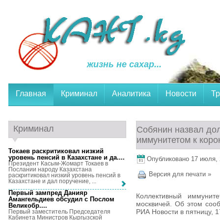
жизнь не сахар...
Главная
Криминал
Аналитика
Новости
Тр
Криминал
Собянин назвал до
иммунитетом к коро
Токаев раскритиковал низкий
уровень пенсий в Казахстане и да...
.
Опубликовано 17 июля, 2
Президент Касым-Жомарт Токаев в
Послании народу Казахстана
Версия для печати »
раскритиковал низкий уровень пенсий в
Казахстане и дал поручение, ...
Первый зампред Данияр
Коллективный иммуните
Амангельдиев обсудил с Послом
москвичей. Об этом соо
Великобр...
.
РИА Новости в пятницу, 1
Первый заместитель Председателя
Кабинета Министров Кыргызской