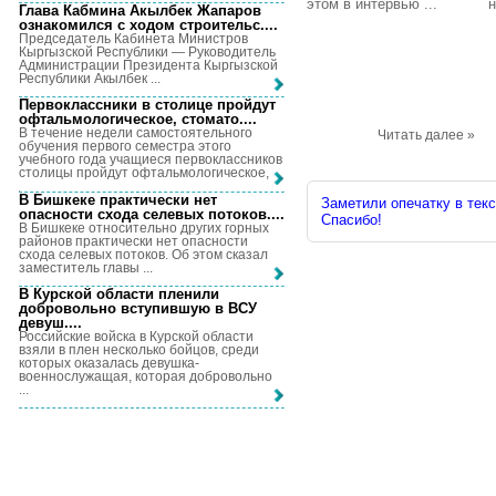
этом в интервью ...
н
Глава Кабмина Акылбек Жапаров
ознакомился с ходом строительс...
.
Председатель Кабинета Министров
Кыргызской Республики — Руководитель
Администрации Президента Кыргызской
Республики Акылбек ...
Первоклассники в столице пройдут
офтальмологическое, стомато...
.
В течение недели самостоятельного
Читать далее »
обучения первого семестра этого
учебного года учащиеся первоклассников
столицы пройдут офтальмологическое, ...
В Бишкеке практически нет
Заметили опечатку в текс
опасности схода селевых потоков...
.
Спасибо!
В Бишкеке относительно других горных
районов практически нет опасности
схода селевых потоков. Об этом сказал
заместитель главы ...
В Курской области пленили
добровольно вступившую в ВСУ
девуш...
.
Российские войска в Курской области
взяли в плен несколько бойцов, среди
которых оказалась девушка-
военнослужащая, которая добровольно
...