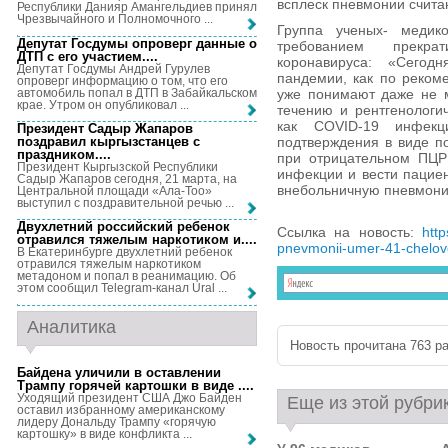
всплеск пневмонии счита
Республики Данияр Амангельдиев принял
Чрезвычайного и Полномочного ...
Группа ученых- медик
Депутат Госдумы опроверг данные о
требованием прекра
ДТП с его участием...
.
коронавируса: «Сегод
Депутат Госдумы Андрей Гурулев
пандемии, как по реком
опроверг информацию о том, что его
автомобиль попал в ДТП в Забайкальском
уже понимают даже не м
крае. Утром он опубликовал ...
течению и рентгенологи
как СOVID-19 инфекц
Президент Садыр Жапаров
поздравил кыргызстанцев с
подтверждения в виде п
праздником...
.
при отрицательном ПЦР
Президент Кыргызской Республики
инфекции и вести пацие
Садыр Жапаров сегодня, 21 марта, на
внебольничную пневмони
Центральной площади «Ала-Тоо»
выступил с поздравительной речью ...
Двухлетний российский ребенок
Ссылка на новость:
http
отравился тяжелым наркотиком и...
.
pnevmonii-umer-41-chelov
В Екатеринбурге двухлетний ребенок
отравился тяжелым наркотиком
метадоном и попал в реанимацию. Об
этом сообщил Telegram-канал Ural ...
Аналитика
Новость прочитана 763 ра
Байдена уличили в оставлении
Трампу горячей картошки в виде ...
.
Уходящий президент США Джо Байден
Еще из этой рубри
оставил избранному американскому
лидеру Дональду Трампу «горячую
картошку» в виде конфликта ...