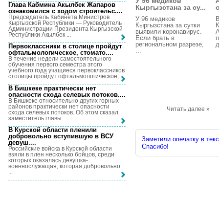
У 96 медиков
Глава Кабмина Акылбек Жапаров
Кыргызстана за су...
ознакомился с ходом строительс...
.
Председатель Кабинета Министров
У 96 медиков
В
Кыргызской Республики — Руководитель
Кыргызстана за сутки
К
Администрации Президента Кыргызской
выявили коронавирус.
Республики Акылбек ...
Если брать в
п
региональном разрезе,
д
Первоклассники в столице пройдут
...
офтальмологическое, стомато...
.
В течение недели самостоятельного
обучения первого семестра этого
учебного года учащиеся первоклассников
столицы пройдут офтальмологическое, ...
В Бишкеке практически нет
опасности схода селевых потоков...
.
В Бишкеке относительно других горных
районов практически нет опасности
Читать далее »
схода селевых потоков. Об этом сказал
заместитель главы ...
В Курской области пленили
добровольно вступившую в ВСУ
Заметили опечатку в текс
девуш...
.
Спасибо!
Российские войска в Курской области
взяли в плен несколько бойцов, среди
которых оказалась девушка-
военнослужащая, которая добровольно
...