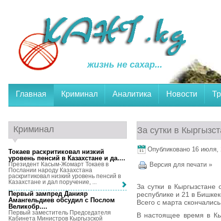
жизнь не сахар...
Главная
Криминал
Аналитика
Новости
Тр
Криминал
За сутки в Кыргызс
Опубликовано 16 июля, 2
Токаев раскритиковал низкий
уровень пенсий в Казахстане и да...
.
Президент Касым-Жомарт Токаев в
Версия для печати »
Послании народу Казахстана
раскритиковал низкий уровень пенсий в
Казахстане и дал поручение, ...
За сутки в Кыргызстане 
Первый зампред Данияр
республике и 21 в Бишкек
Амангельдиев обсудил с Послом
Всего с марта скончалис
Великобр...
.
Первый заместитель Председателя
В настоящее время в Кы
Кабинета Министров Кыргызской