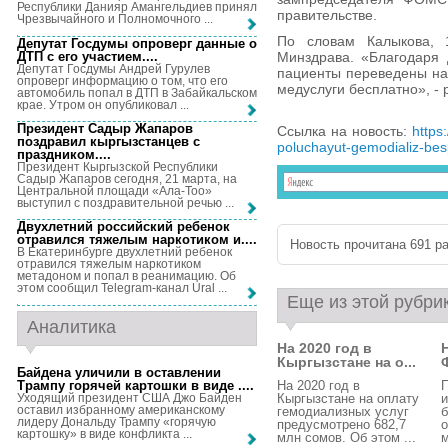
Республики Данияр Амангельдиев принял
правительстве.
Чрезвычайного и Полномочного ...
По словам Калыкова, 
Депутат Госдумы опроверг данные о
ДТП с его участием...
.
Минздрава. «Благодаря
Депутат Госдумы Андрей Гурулев
пациенты переведены на
опроверг информацию о том, что его
медуслуги бесплатно», - 
автомобиль попал в ДТП в Забайкальском
крае. Утром он опубликовал ...
Президент Садыр Жапаров
Ссылка на новость:
https
поздравил кыргызстанцев с
poluchayut-gemodializ-bes
праздником...
.
Президент Кыргызской Республики
Садыр Жапаров сегодня, 21 марта, на
Центральной площади «Ала-Тоо»
выступил с поздравительной речью ...
Двухлетний российский ребенок
отравился тяжелым наркотиком и...
.
Новость прочитана 691 ра
В Екатеринбурге двухлетний ребенок
отравился тяжелым наркотиком
метадоном и попал в реанимацию. Об
этом сообщил Telegram-канал Ural ...
Еще из этой рубри
Аналитика
На 2020 год в
Кыргызстане на о...
Байдена уличили в оставлении
Трампу горячей картошки в виде ...
.
На 2020 год в
П
Уходящий президент США Джо Байден
Кыргызстане на оплату
и
оставил избранному американскому
гемодиализных услуг
лидеру Дональду Трампу «горячую
предусмотрено 682,7
о
картошку» в виде конфликта ...
млн сомов. Об этом ...
м