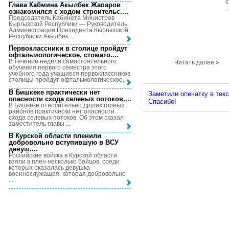
с
Глава Кабмина Акылбек Жапаров
.
ознакомился с ходом строительс...
.
Председатель Кабинета Министров
Кыргызской Республики — Руководитель
Администрации Президента Кыргызской
Республики Акылбек ...
Первоклассники в столице пройдут
офтальмологическое, стомато...
.
В течение недели самостоятельного
Читать далее »
обучения первого семестра этого
учебного года учащиеся первоклассников
столицы пройдут офтальмологическое, ...
В Бишкеке практически нет
Заметили опечатку в текс
опасности схода селевых потоков...
.
Спасибо!
В Бишкеке относительно других горных
районов практически нет опасности
схода селевых потоков. Об этом сказал
заместитель главы ...
В Курской области пленили
добровольно вступившую в ВСУ
девуш...
.
Российские войска в Курской области
взяли в плен несколько бойцов, среди
которых оказалась девушка-
военнослужащая, которая добровольно
...