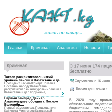
жизнь не сахар...
Главная
Криминал
Аналитика
Новости
Тр
Криминал
С 17 июня 174 паци
бесплатно
Токаев раскритиковал низкий
уровень пенсий в Казахстане и да...
.
Опубликовано 16 июля, 2
Президент Касым-Жомарт Токаев в
Послании народу Казахстана
Версия для печати »
раскритиковал низкий уровень пенсий в
Казахстане и дал поручение, ...
Первый зампред Данияр
В 2020 году правите
Амангельдиев обсудил с Послом
обязательного медстрах
Великобр...
.
бюджетным гемодиал
Первый заместитель Председателя
Кабинета Министров Кыргызской
зампредседателя ФОМС